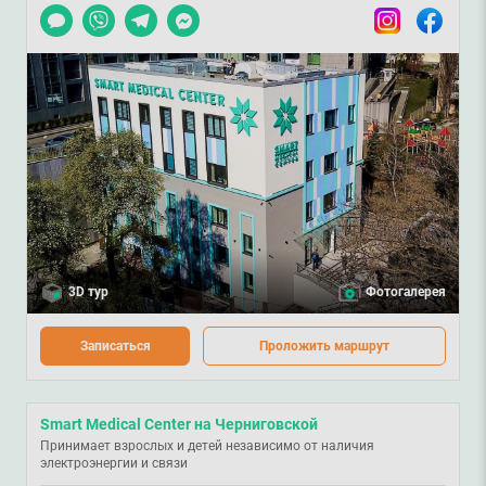
Чат
Viber
Telegram
Messenger
Instagram
Facebook
3D тур
Фотогалерея
Записаться
Проложить маршрут
Smart Medical Center на Черниговской
Принимает взрослых и детей независимо от наличия
электроэнергии и связи