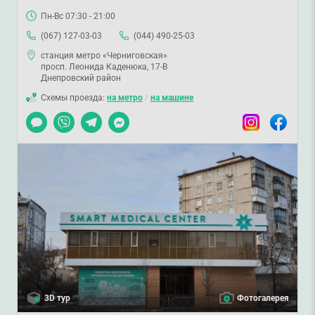
Пн-Вс 07:30 - 21:00
(067) 127-03-03
(044) 490-25-03
станция метро «Черниговская»
просп. Леонида Каденюка, 17-В
Днепровский район
Схемы проезда:
на метро
/
на машине
Чат
Viber
Telegram
Messenger
Instagram
Facebook
3D тур
Фотогалерея