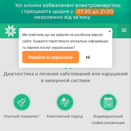
НАПРАВЛЕНИЯ
ВРАЧИ
(067) 127-03-03
ПОИСК
ЕЩЁ
×
Ми помітили, що ви зайшли на російську версію
сайту. Бажаєте переглянути актуальну інформацію
Иммунология на
та перелік послуг українською?
Перейти на українську
Ні
Лыбедской
Диагностика и лечения заболеваний или нарушений
в иммунной системе
Опытный специалист
Комплексный подход
Индивидуальный
график вакцинации