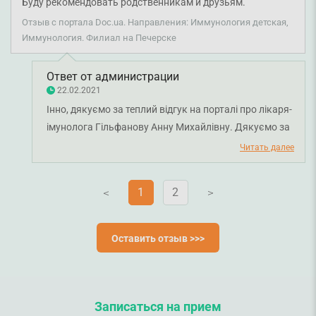
Буду рекомендовать родственникам и друзьям.
Отзыв с портала Doc.ua. Направления: Иммунология детская,
Иммунология. Филиал на Печерске
Ответ от администрации
22.02.2021
Інно, дякуємо за теплий відгук на порталі про лікаря-
імунолога Гільфанову Анну Михайлівну. Дякуємо за
довіру і щиро бажаємо вам міцного здоров'я!
Читать далее
1
2
V
V
Оставить отзыв >>>
Записаться на прием