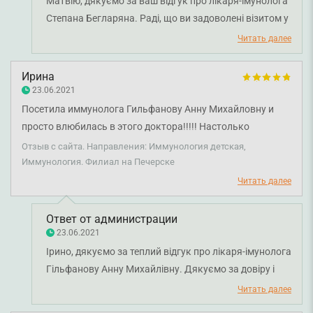
Матвію, дякуємо за ваш відгук про лікаря-імунолога
Степана Бегларяна. Раді, що ви задоволені візитом у
клініку. Бажаємо міцного здоров'я!
Читать далее
Ирина
23.06.2021
Посетила иммунолога Гильфанову Анну Михайловну и
просто влюбилась в этого доктора!!!!! Настолько
внимательно, грамотно все рассказывает, полностью
Отзыв с сайта. Направления: Иммунология детская,
объяснила мне все, что я даже не ожидала получить
Иммунология. Филиал на Печерске
информативно! Грамотнее доктора в этой области не
Читать далее
встречала никогда! Гильфанова просто волшебная!!! Я
очень благодарна Смарт Медикал за возможность
Ответ от администрации
посетить такого высококлассного специалиста!!
23.06.2021
Ірино, дякуємо за теплий відгук про лікаря-імунолога
Гільфанову Анну Михайлівну. Дякуємо за довіру і
щиро бажаємо вам міцного здоров'я!
Читать далее