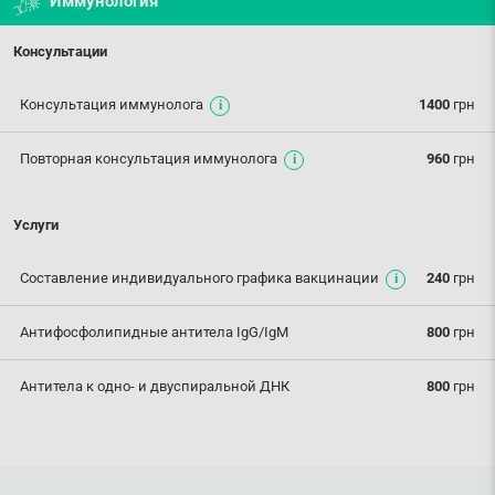
Иммунология
Консультации
Консультация иммунолога
1400
грн
Повторная консультация иммунолога
960
грн
Услуги
Составление индивидуального графика вакцинации
240
грн
Антифосфолипидные антитела IgG/IgM
800
грн
Антитела к одно- и двуспиральной ДНК
800
грн