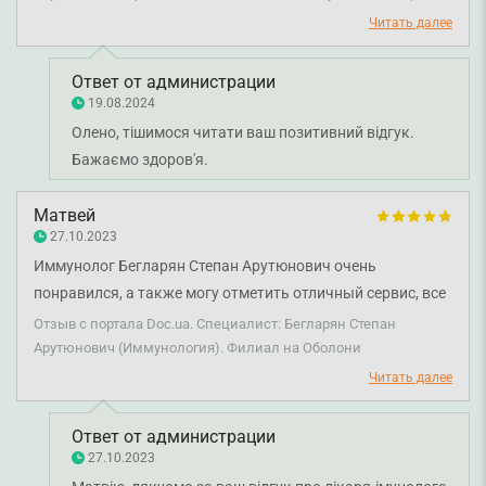
Читать далее
Ответ от администрации
19.08.2024
Олено, тішимося читати ваш позитивний відгук.
Бажаємо здоров'я.
Матвей
27.10.2023
Иммунолог Бегларян Степан Арутюнович очень
понравился, а также могу отметить отличный сервис, все
прошло на высшем уровне.
Отзыв с портала Doc.ua. Специалист: Бегларян Степан
Арутюнович (Иммунология). Филиал на Оболони
Читать далее
Ответ от администрации
27.10.2023