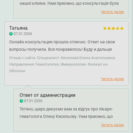
нашої клініки. Нам приємно, що консультація була
для вас корисною, а лікар-гематолог Олена
Читать далее
Кисельова уважно ознайомилася з результатами
обстежень і надала рекомендації. Бажаємо вам
Татьяна
міцного здоров’я!
07.01.2026
Онлайн консультация прошла отлично. Ответ на свои
вопросы получила. Все понравилось! Буду и дальше
обращаться за помощью. Спасибо большое.
Отзыв с сайта. Специалист: Киселева Елена Анатольевна.
Направления: Гематология, Иммунология. Филиал на
Оболони
Читать далее
Ответ от администрации
07.01.2026
Тетяно, щиро дякуємо вам за відгук про лікаря-
гематолога Олену Кисельову. Нам приємно, що
онлайн-консультація була для корисною та ви
Читать далее
отримали відповіді на всі запитання. Бажаємо вам