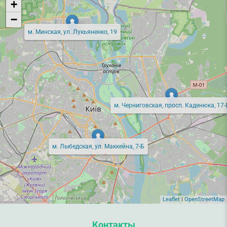
+
−
м. Минская, ул. Лукьяненко, 19
м. Черниговская, просп. Каденюка, 17-
м. Лыбедская, ул. Маккейна, 7-Б
Leaflet
|
OpenStreetMap
Контакты