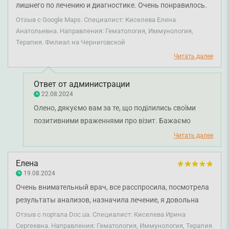
показалось врачу), направил на рентген. И обнаружили
клініку, атмосферу, роботу рецепції та організацію
лишнего по лечению и диагностике. Очень понравилось.
пневмонию на начальной стадии. Начали лечение
прийомів. Ми постійно працюємо над тим, щоб
Рекомендую. Клиника современная, персонал
Отзыв с Google Maps. Специалист: Киселева Елена
вовремя и уже поправились. К детям относится чутко,
перебування в нашій клініці було комфортним для
приветливый.
Анатольевна. Направления: Гематология, Иммунология,
внимательно. Спасибо за профессионализм! О самой
всієї родини. Бажаємо вам міцного здоров'я!
Терапия. Филиал на Черниговской
клинике Смарт скажу, что это хорошее, удобное и
Читать далее
красивое заведение, девушки на рецепции всегда милы,
все чисто и опрятно, в коридоре пахнет кофе. Задержки к
Ответ от администрации
педиатрам по записи бывают редко и недолго, разве что
22.08.2024
из-за самых маленьких младенцев или таких случаев, как
Олено, дякуємо вам за те, що поділились своїми
с нашей пневмонией и повторным разговором с врачом
позитивними враженнями про візит. Бажаємо
сразу после рентгена. Рекомендую идти в Смарт с детьми
здоров'я.
Читать далее
именно к Степану Бегларяну.
Елена
19.08.2024
Очень внимательный врач, все расспросила, посмотрела
результаты анализов, назначила лечение, я довольна
консультацией и приемом. Спасибо!
Отзыв с портала Doc.ua. Специалист: Киселева Ирина
Сергеевна. Направления: Гематология, Иммунология, Терапия