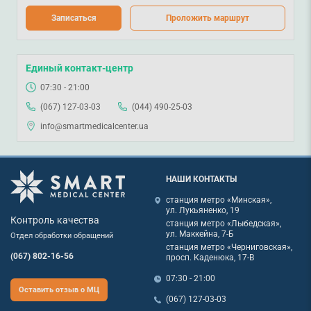
Записаться
Проложить маршрут
Единый контакт-центр
07:30 - 21:00
(067) 127-03-03
(044) 490-25-03
info@smartmedicalcenter.ua
НАШИ КОНТАКТЫ
станция метро «Минская»,
ул. Лукьяненко, 19
Контроль качества
станция метро «Лыбедская»,
ул. Маккейна, 7-Б
Отдел обработки обращений
станция метро «Черниговская»,
(067) 802-16-56
просп. Каденюка, 17-В
07:30 - 21:00
Оставить отзыв о МЦ
(067) 127-03-03