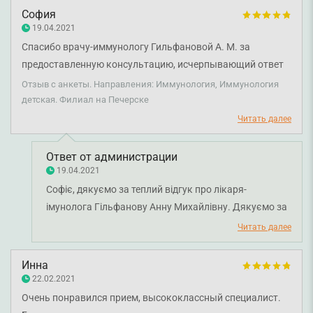
София
19.04.2021
Спасибо врачу-иммунологу Гильфановой А. М. за
предоставленную консультацию, исчерпывающий ответ
на мою проблему. Ожидаю результатов анализов
Отзыв с анкеты. Направления: Иммунология, Иммунология
детская. Филиал на Печерске
Читать далее
Ответ от администрации
19.04.2021
Софіє, дякуємо за теплий відгук про лікаря-
імунолога Гільфанову Анну Михайлівну. Дякуємо за
довіру і щиро бажаємо вам міцного здоров'я!
Читать далее
Инна
22.02.2021
Очень понравился прием, высококлассный специалист.