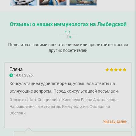
Отзывы о наших иммунологах на Лыбедской
Поделитесь своими впечатлениями или прочитайте отзывы
других посетителей
Елена
14.01.2026
Консультацией удовлетворена, услышала ответы на
волнующие вопросы. Перед консультацией посылали
результаты анализов, исследований. Врач внимательно
Отзыв с сайта. Специалист: Киселева Елена Анатольевна.
посмотрела и дала свои рекомендации. Здоровья и
Направления: Гематология, Иммунология. Филиал на
Оболони
мирного дня Елене Анатольевне и всему коллективу!
Спасибо!
Читать далее