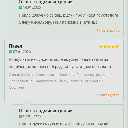
Ответ от администрации
14.01.2026
Павле, дякуємо за ваш відгук про лікаря-гематолога
Олену Кисельову. Нам приємно знати, що
консультація була для вас корисною, а лікар уважно
Читать далее
ознайомилася з наданими результатами обстежень і
надала змістовні рекомендації. Бажаємо вам
Павел
міцного здоров'я!
07.01.2026
Консультацией удовлетворена, услышала ответы на
волнующие вопросы. Перед консультацией посылали
результаты анализов, исследований. Врач внимательно
Отзыв с сайта. Специалист: Киселева Елена Анатольевна.
посмотрела и дала свои рекомендации. Здоровья и
Направления: Гематология, Иммунология. Филиал на
Оболони
мирного дня Елене Анатольевне и всему коллективу!
Спасибо!
Читать далее
Ответ от администрации
07.01.2026
Павло, дуже дякуємо вам за відгук та довіру до