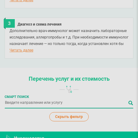
плохая экология.
Читать далее
Диагноз и схема лечения
Дополнительно врач-иммунолог может назначить лабораторные
исследования, аллергопробы и т.д. При необходимости иммунолог
назначает лечение — но только тогда, когда установлен хотя бы
предварительный диагноз.
Читать далее
Перечень услуг
и их стоимость
СМАРТ ПОИСК
Скрыть фильтр