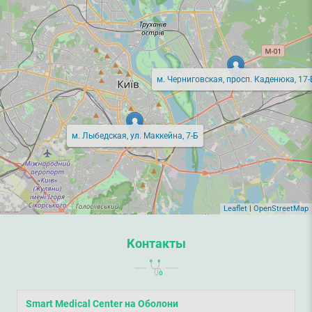
м. Черниговская, просп. Каденюка, 17-
м. Лыбедская, ул. Маккейна, 7-Б
Leaflet
|
OpenStreetMap
Контакты
Smart Medical Center на Оболони