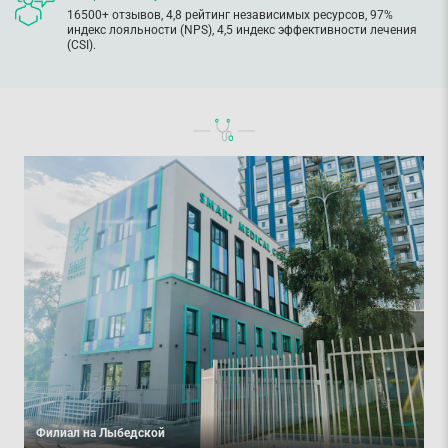
16500+ отзывов, 4,8 рейтинг независимых ресурсов, 97%
индекс лояльности (NPS), 4,5 индекс эффективности лечения
(CSI).
Филиал на Лыбедской
Ф