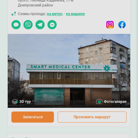
просп. Леонида Каденюка, 17-В
Днепровский район
Схемы проезда:
на метро
/
на машине
Чат
Viber
Telegram
Messenger
Instagram
Facebook
3D тур
Фотогалерея
Записаться
Проложить маршрут