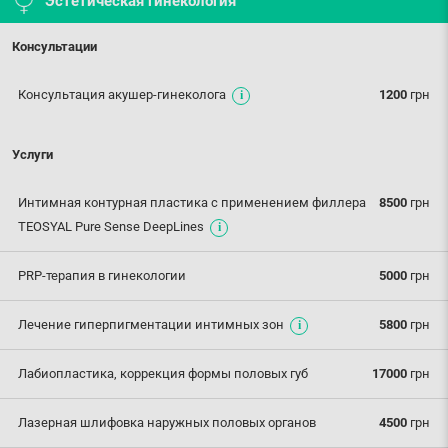
Эстетическая гинекология
Консультации
Консультация акушер-гинеколога
1200
грн
Услуги
Интимная контурная пластика с применением филлера
8500
грн
TEOSYAL Pure Sense DeepLines
PRP-терапия в гинекологии
5000
грн
Лечение гиперпигментации интимных зон
5800
грн
Лабиопластика, коррекция формы половых губ
17000
грн
Лазерная шлифовка наружных половых органов
4500
грн