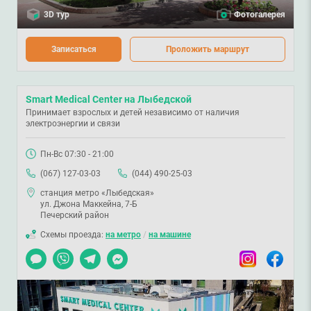
3D тур
Фотогалерея
Записаться
Проложить маршрут
Smart Medical Center на Лыбедской
Принимает взрослых и детей независимо от наличия
электроэнергии и связи
Пн-Вс 07:30 - 21:00
(067) 127-03-03
(044) 490-25-03
станция метро «Лыбедская»
ул. Джона Маккейна, 7-Б
Печерский район
Схемы проезда:
на метро
/
на машине
Чат
Viber
Telegram
Messenger
Instagram
Facebook