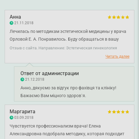
Анна
21.11.2018
Лечилась по методикам эстетической медицины у врача
Орловой Е. А. Понравилось. Буду обращаться в вашу
клинику в дальнейшем.
Отзыв с сайта. Направление: Эстетическая гинекология
Читать далее
Ответ от администрации
21.12.2018
Анно, дякуємо за відгук про фахівця та клініку!
Бажаємо Вам міцного здоров`я.
Маргарита
03.09.2018
Чувствуется профессионализм врача! Елена
Александровна подобрала методику, которая подходит