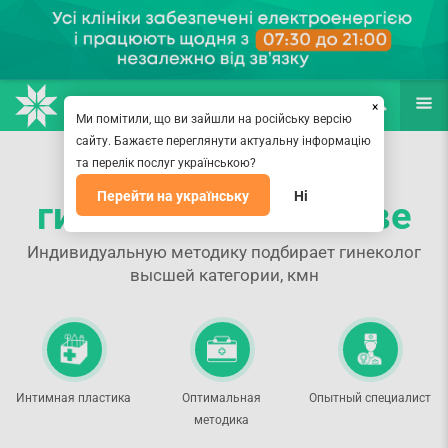
НАПРАВЛЕНИЯ
ВРАЧИ
(067) 127-03-03
ПОИСК
ЕЩЁ
×
Ми помітили, що ви зайшли на російську версію
сайту. Бажаєте переглянути актуальну інформацію
Эстетическая
та перелік послуг українською?
Перейти на українську
Ні
гинекология в Киеве
Индивидуальную методику подбирает гинеколог
высшей категории, кмн
Интимная пластика
Оптимальная
Опытный специалист
методика