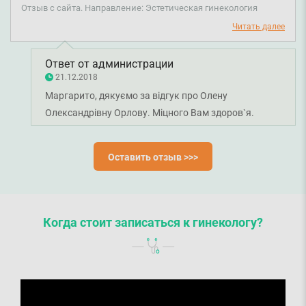
именно моим потребностям. Результатом довольна.
Отзыв с сайта. Направление: Эстетическая гинекология
Спасибо!
Читать далее
Ответ от администрации
21.12.2018
Маргарито, дякуємо за відгук про Олену
Олександрівну Орлову. Міцного Вам здоров`я.
Оставить отзыв >>>
Когда стоит записаться к гинекологу?