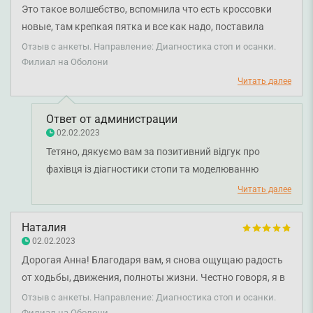
Это такое волшебство, вспомнила что есть кроссовки
новые, там крепкая пятка и все как надо, поставила
стельки и подложку, хожу и у меня плечи как-то
Отзыв с анкеты. Направление: Диагностика стоп и осанки.
развернулись назад и повисли расслабленные) И мне не
Филиал на Оболони
показалось, мужчина мой пришел и сказал что я какая-то
Читать далее
ровненькая и выше, и я таки выше его теперь)
Ответ от администрации
02.02.2023
Тетяно, дякуємо вам за позитивний відгук про
фахівця із діагностики стопи та моделюванню
устілок Скобєлєву Ганну Вячеславівну. Бажаємо
Читать далее
вам міцного здоров'я та всього найкращого!
Наталия
02.02.2023
Дорогая Анна! Благодаря вам, я снова ощущаю радость
от ходьбы, движения, полноты жизни. Честно говоря, я в
начале даже представить не могла, что так скоро
Отзыв с анкеты. Направление: Диагностика стоп и осанки.
наступят изменения! Благодарю вас за вашу помощь,
Филиал на Оболони