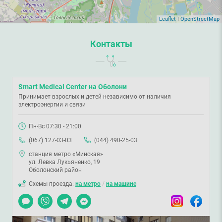
Leaflet
|
OpenStreetMap
Контакты
Smart Medical Center на Оболони
Принимает взрослых и детей независимо от наличия
электроэнергии и связи
Пн-Вс 07:30 - 21:00
(067) 127-03-03
(044) 490-25-03
станция метро «Минская»
ул. Левка Лукьяненко, 19
Оболонский район
Схемы проезда:
на метро
/
на машине
Чат
Viber
Telegram
Messenger
Instagram
Facebook