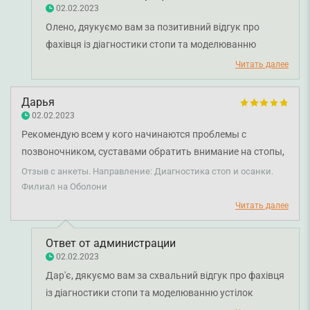
02.02.2023
Олено, дяукуємо вам за позитивний відгук про
фахівця із діагностики стопи та моделюванню
устілок Скобєлєву Ганну Вячеславівну. Бажаємо
Читать далее
міцного здоров'я вам і вашій родині!
Дарья
02.02.2023
Рекомендую всем у кого начинаются проблемы с
позвоночником, суставами обратить внимание на стопы,
многих проблем можно избежать если именно со стоп
Отзыв с анкеты. Направление: Диагностика стоп и осанки.
начать диагностику и лечение.
Филиал на Оболони
Читать далее
Ответ от администрации
02.02.2023
Дар'є, дякуємо вам за схвальний відгук про фахівця
із діагностики стопи та моделюванню устілок