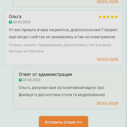
Скобєлєву Ганну Вячеславівну. Бажаємо вам
Читать далее
міцного здоров'я та всього найкращого!
Ольга
02.02.2023
От вас пришла вчера пациентка, довооооольная! Говорит,
еще нигде с ней так не занимались и так не осматривали
внимательно и так доступно не объясняли! Спасибо, это
Отзыв с анкеты. Направление: Диагностика стоп и осанки.
повышает качество ногтевой пластины!
Филиал на Оболони
Читать далее
Ответ от администрации
02.02.2023
Ольго, дякуємо вам за позитивний відгук про
фахівця із діагностики стопи та моделюванню
устілок Скобєлєву Ганну Вячеславівну. Бажаємо
Читать далее
вам міцного здоров'я та всього найкращого!
Оставить отзыв >>>