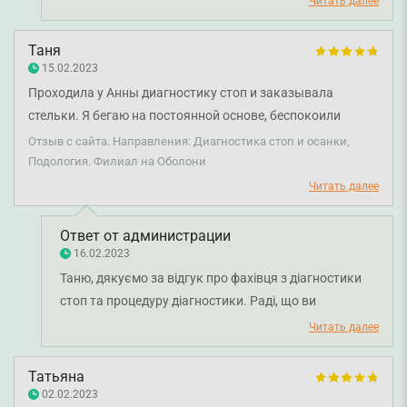
Читать далее
повсюду после меня прошлись антисептиком.
діагностикою. Бажаємо міцного здоров'я!
Обязательно добавлю к отзыву что-нибудь, когда придут
Таня
стельки, а вам советую не сомневаться и сходить когда
15.02.2023
болит:)
Проходила у Анны диагностику стоп и заказывала
стельки. Я бегаю на постоянной основе, беспокоили
постоянные мозоли, с которыми не справлялись ни
Отзыв с сайта. Направления: Диагностика стоп и осанки,
профессиональные кремы, ни аппаратный педикюр у
Подология. Филиал на Оболони
пола. Направила в Анну подолог Марина Владимировна.
Читать далее
Ни разу не пожалела, что обратилась :) Есть с чем
сравнить, диагностика стопы действительно на уровне (в
Ответ от администрации
другом центре мне сделали за 10 минут и стельки самые
16.02.2023
простенькие подобрали за довольно высокую цену).
Таню, дякуємо за відгук про фахівця з діагностики
Здесь совершенно точно соответствует цена/качество,
стоп та процедуру діагностики. Раді, що ви
через 8 месяцев после начала ношения стелек могу
задоволені результатом у перспективі. Бажаємо
Читать далее
оценить результат и спокойно написать о нем.
міцного здоров'я!
Рекомендую!
Татьяна
02.02.2023