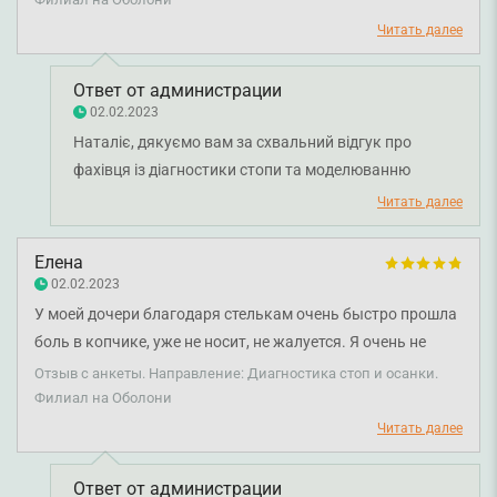
постоянную поддержку, профессионализм, душевное
Читать далее
тепло!
Ответ от администрации
02.02.2023
Наталіє, дякуємо вам за схвальний відгук про
фахівця із діагностики стопи та моделюванню
устілок Скобєлєву Ганну Вячеславівну. Бажаємо
Читать далее
вам міцного здоров'я та всього найкращого!
Елена
02.02.2023
У моей дочери благодаря стелькам очень быстро прошла
боль в копчике, уже не носит, не жалуется. Я очень не
против для повторной диагностики, спасибо еще раз!
Отзыв с анкеты. Направление: Диагностика стоп и осанки.
Филиал на Оболони
Читать далее
Ответ от администрации