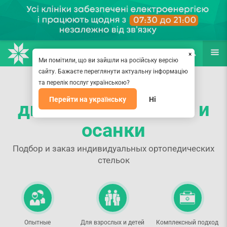
НАПРАВЛЕНИЯ
ВРАЧИ
(067) 127-03-03
ПОИСК
ЕЩЁ
×
Ми помітили, що ви зайшли на російську версію
сайту. Бажаєте переглянути актуальну інформацію
Компьютерная
та перелік послуг українською?
Перейти на українську
Ні
диагностика стопы и
осанки
Подбор и заказ индивидуальных ортопедических
стельок
Опытные
Для взрослых и детей
Комплексный подход