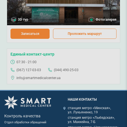
3D тур
Фотогалерея
Записаться
Проложить маршрут
Единый контакт-центр
07:30 - 21:00
(067) 127-03-03
(044) 490-25-03
info@smartmedicalcenter.ua
НАШИ КОНТАКТЫ
станция метро «Минская»,
ул. Лукьяненко, 19
Контроль качества
станция метро «Лыбедская»,
ул. Маккейна, 7-Б
Отдел обработки обращений