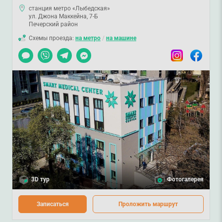
станция метро «Лыбедская»
ул. Джона Маккейна, 7-Б
Печерский район
Схемы проезда:
на метро
/
на машине
Чат
Viber
Telegram
Messenger
Instagram
Facebook
3D тур
Фотогалерея
Записаться
Проложить маршрут