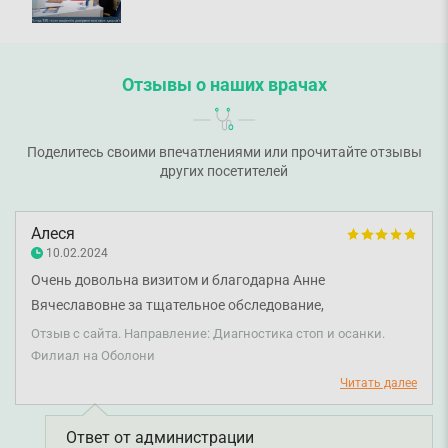
Отзывы о наших врачах
Поделитесь своими впечатлениями или прочитайте отзывы
других посетителей
Алеся
10.02.2024
Очень довольна визитом и благодарна Анне
Вячеславовне за тщательное обследование,
информативную консультацию и ценные советы.
Отзыв с сайта. Направление: Диагностика стоп и осанки.
Рекомендую компьютерную диагностику стопы всем, кто
Филиал на Оболони
начинает замечать признаки деформации или
Читать далее
периодически ощущать боль.
Ответ от администрации