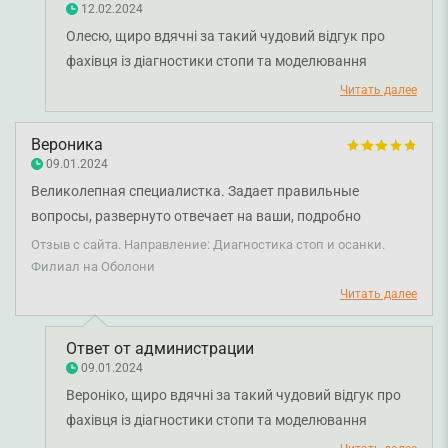
12.02.2024
Олесю, щиро вдячні за такий чудовий відгук про
фахівця із діагностики стопи та моделювання
устілок Ганну Скобєлєву. Раді, що ви задоволені
Читать далее
діагностикою. Бажаємо міцного здоров'я!
Вероника
09.01.2024
Великолепная специалистка. Задает правильные
вопросы, развернуто отвечает на ваши, подробно
разъяснила мне за обувь, походку, упражнения и почему,
Отзыв с сайта. Направление: Диагностика стоп и осанки.
где болит. Я ходила к нескольким специалистам, но
Филиал на Оболони
нормально подобрали мне стельки пока только здесь.
Читать далее
Приятный, спокойный голос, я человек, которого легко
можно испугать, поэтому к этому пункту точно лайк. Ну и
Ответ от администрации
конечно самое главное: нигде еще не видела столько
09.01.2024
оборудования для качественного обследования,
Вероніко, щиро вдячні за такий чудовий відгук про
всевозможные коврики, сканеры, все супер чисто и
фахівця із діагностики стопи та моделювання
опрятно, даже одноразовые шорты дают при приеме,
устілок Ганну Скобєлєву. Раді, що ви задоволені