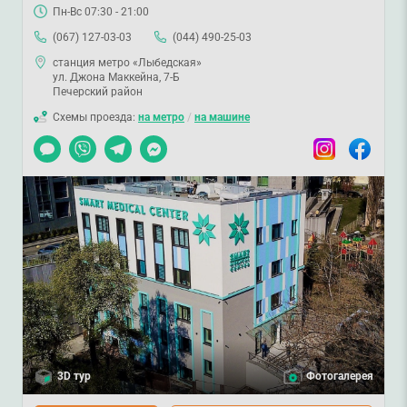
Пн-Вс 07:30 - 21:00
(067) 127-03-03
(044) 490-25-03
станция метро «Лыбедская»
ул. Джона Маккейна, 7-Б
Печерский район
Схемы проезда:
на метро
/
на машине
Чат
Viber
Telegram
Messenger
Instagram
Facebook
3D тур
Фотогалерея