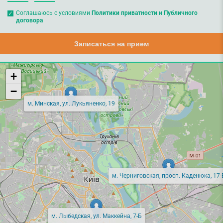
Соглашаюсь с условиями
Политики приватности
и
Публичного
договора
Записаться на прием
+
−
м. Минская, ул. Лукьяненко, 19
м. Черниговская, просп. Каденюка, 17-
м. Лыбедская, ул. Маккейна, 7-Б