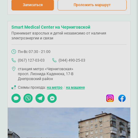
Записаться
Проложить маршрут
Smart Medical Center на Черниговской
Принимает взрослых и детей независимо от наличия
электроэнергии и связи
Пн-Вс 07:30 - 21:00
(067) 127-03-03
(044) 490-25-03
станция метро «Черниговская»
просп. Леонида Каденюка, 17-В
Днепровский район
Схемы проезда:
на метро
/
на машине
Чат
Viber
Telegram
Messenger
Instagram
Facebook