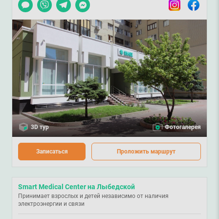
Чат
Viber
Telegram
Messenger
Instagram
Facebook
3D тур
Фотогалерея
Записаться
Проложить маршрут
Smart Medical Center на Лыбедской
Принимает взрослых и детей независимо от наличия
электроэнергии и связи