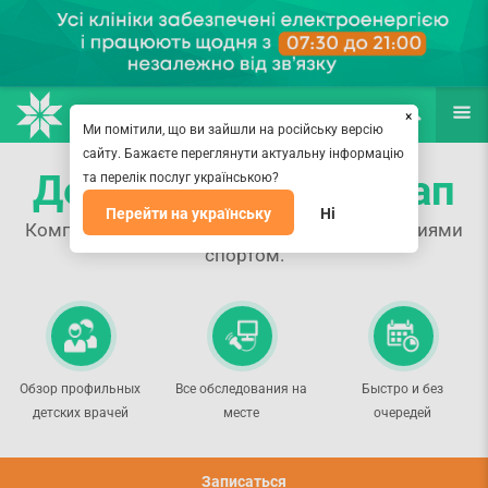
НАПРАВЛЕНИЯ
ВРАЧИ
(067) 127-03-03
ПОИСК
ЕЩЁ
×
Ми помітили, що ви зайшли на російську версію
сайту. Бажаєте переглянути актуальну інформацію
Детский Спорт-чекап
та перелік послуг українською?
Перейти на українську
Ні
Комплексная проверка ребёнка перед занятиями
спортом.
Обзор профильных
Все обследования на
Быстро и без
детских врачей
месте
очередей
Записаться