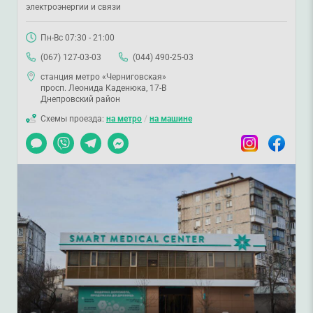
электроэнергии и связи
Пн-Вс 07:30 - 21:00
(067) 127-03-03
(044) 490-25-03
станция метро «Черниговская»
просп. Леонида Каденюка, 17-В
Днепровский район
Схемы проезда:
на метро
/
на машине
Чат
Viber
Telegram
Messenger
Instagram
Facebook