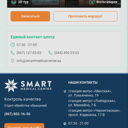
3D тур
Фотогалерея
Записаться
Проложить маршрут
Единый контакт-центр
07:30 - 21:00
(067) 127-03-03
(044) 490-25-03
info@smartmedicalcenter.ua
НАШИ КОНТАКТЫ
станция метро «Минская»,
ул. Лукьяненко, 19
Контроль качества
станция метро «Лыбедская»,
ул. Маккейна, 7-Б
Отдел обработки обращений
станция метро «Черниговская»,
(067) 802-16-56
просп. Каденюка, 17-В
07:30 - 21:00
Оставить отзыв о МЦ