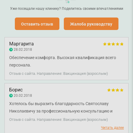
Уже посещали нашу клинику? Поделитесь своими впечатлениями
Оставить отзыв
Жалоба руководству
Маргарита
28.02.2018
Обеспечение комфорта. Высокая квалификация всего
персонала.
Отзыв с сайта. Направление: Вакцинация (взрослым)
Борис
20.02.2018
Хотелось бы выразить благодарность Святославу
Николаевичу за профессиональную консультацию и
осмотр, а также медицинским сестрам за четкую,
Отзыв с сайта. Направление: Вакцинация (взрослым)
профессиональную работу. На все свои вопросы
Читать далее