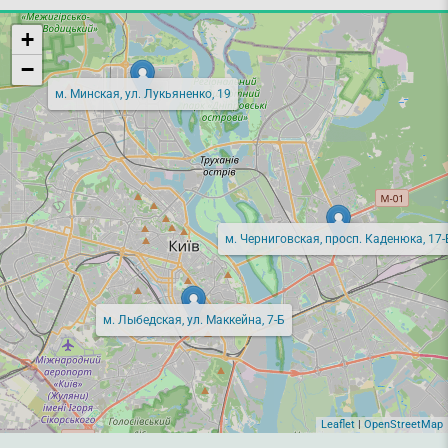
+
−
м. Минская, ул. Лукьяненко, 19
м. Черниговская, просп. Каденюка, 17-
м. Лыбедская, ул. Маккейна, 7-Б
Leaflet
|
OpenStreetMap