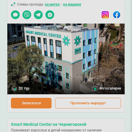
Схемы проезда:
на метро
/
на машине
Чат
Viber
Telegram
Messenger
Instagram
Facebook
3D тур
Фотогалерея
Записаться
Проложить маршрут
Smart Medical Center на Черниговской
Принимает взрослых и детей независимо от наличия