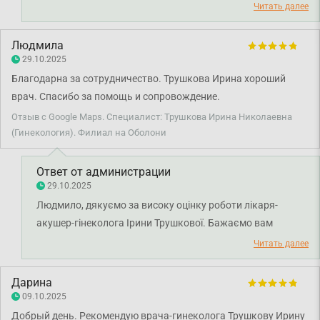
певно тричі стосовно мого статевого життя. І на завершення
склалися такі враження про лікаря. Ми передали ваші
Читать далее
фраза- «Ну 10-15 років раку ще бути не повинно». У
слова менеджеру з якості для детального опрацювання
адміністраторки на рецепції дізналась в тричі більше про
ситуації. Бажаємо міцного здоров'я.
Людмила
подальші аналізи ніж від лікаря, їй вдячна найбільше. Лікарка
29.10.2025
ж просто вручила мені роздруківку і вперед - огляд
Благодарна за сотрудничество. Трушкова Ирина хороший
завершився. Більше до цієї клініки не звернусь, якщо тільки не
врач. Спасибо за помощь и сопровождение.
захочу отримати ще один раз такий стрес і некоректний
Отзыв с Google Maps. Специалист: Трушкова Ирина Николаевна
діагноз.
(Гинекология). Филиал на Оболони
Ответ от администрации
29.10.2025
Людмило, дякуємо за високу оцінку роботи лікаря-
акушер-гінеколога Ірини Трушкової. Бажаємо вам
міцного здоров'я!
Читать далее
Дарина
09.10.2025
Добрый день. Рекомендую врача-гинеколога Трушкову Ирину