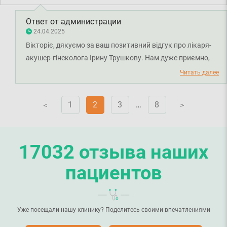
Ответ от администрации
24.04.2025
Вікторіє, дякуємо за ваш позитивний відгук про лікаря-
акушер-гінеколога Ірину Трушкову. Нам дуже приємно,
що ви задоволені професіоналізмом нашої команди. Ми
Читать далее
прагнемо зробити обслуговування зручним і якісним для
кожного пацієнта. Бажаємо вам міцного здоров'я!
1
2
3
…
8
V
V
17032 отзыва наших
пациентов
Уже посещали нашу клинику? Поделитесь своими впечатлениями