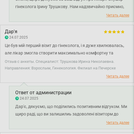
гінеколога Ірину Трушкову. Нам надзвичайно приємно,
що ви відзначили професіоналізм та уважне ставлення
Читать далее
лікаря. Бажаємо вам міцного здоров'я!
Дар'я
24.07.2025
Це був мій перший візит до гінеколога, і я дуже хвилювалась,
але лікар змогла створити максимально комфортну та
довірливу атмосферу. Уважна, делікатна, все пояснює — після
Отзыв с анкеты. Специалист: Трушкова Ирина Николаевна.
прийому залишилось відчуття спокою та впевненості. Дуже
Направления: Взрослым, Гинекология. Филиал на Печерске
вдячна за професіоналізм і людяність.
Читать далее
Ответ от администрации
24.07.2025
Дар'є, дякуємо, що поділились позитивним відгуком. Ми
щиро раді, що ви залишилиь задоволені візиторм до
лікаря-акушер-гінеколога Трушкової Ірини Миколаївні.
Читать далее
Бажаємо вам міцного здоров'я!