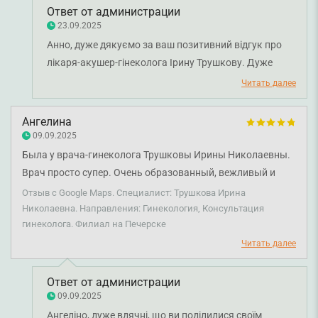
Ответ от администрации
23.09.2025
Анно, дуже дякуємо за ваш позитивний відгук про
лікаря-акушер-гінеколога Ірину Трушкову. Дуже
приємно чути, що лікар змогла підтримати вас і
Читать далее
надати професійну допомогу. Бажаємо вам міцного
здоров'я!
Ангелина
09.09.2025
Была у врача-гинеколога Трушковы Ирины Николаевны.
Врач просто супер. Очень образованный, вежливый и
просто красивый человек, знающий в своей профессии и
Отзыв с Google Maps. Специалист: Трушкова Ирина
готовый помощи!!
Николаевна. Направления: Гинекология, Консультация
гинеколога. Филиал на Печерске
Читать далее
Ответ от администрации
09.09.2025
Ангеліно, дуже вдячні, що ви поділилися своїм