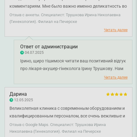
комментариям. Мне было важно именно деликатность во
время осмотра и общения и, чтобы врач был
Отзыв с анкеты. Специалист: Трушкова Ирина Николаевна
практикующий в различных хирургических операциях.
(Гинекология). Филиал на Печерске
Приемом довольна, надежды оправдались,
Читать далее
запланировали лечение, планирую следующий визит
согласно плану.
Ответ от администрации
04.07.2025
Ірино, щиро тішимося читати ваш позитивний відгук
про лікаря-акушер-гінеколога Ірину Трушкову. Нам
надзвичайно приємно, що ви залишилися
Читать далее
задоволені першим візитом і що лікар виправдав
ваші очікування. Ми завжди прагнемо забезпечити
Дарина
максимально комфортну та професійну атмосферу
12.05.2025
під час кожного прийому. Бажаємо вам міцного
Великолепная клиника с современным оборудованием и
здоров'я!
квалифицированным персоналом, все очень вежливые и
приятные в общении, никакого негатива. Отдельная
Отзыв с Google Maps. Специалист: Трушкова Ирина
благодарность врачу Трушковой Ирине Николаевне,
Николаевна (Гинекология). Филиал на Печерске