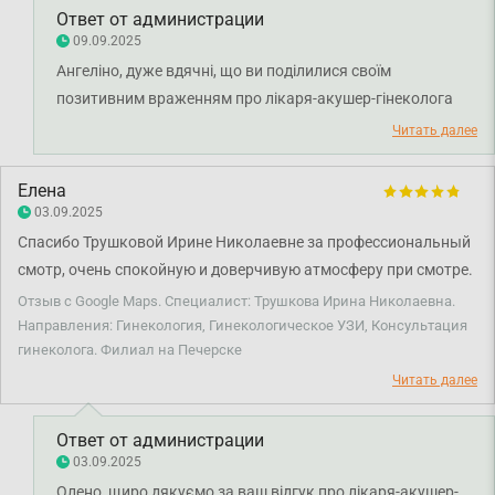
Ответ от администрации
09.09.2025
Ангеліно, дуже вдячні, що ви поділилися своїм
позитивним враженням про лікаря-акушер-гінеколога
Ірину Трушкову. Приємно знати, що ви високо оцінили
Читать далее
професіоналізм та людяність лікаря. Бажаємо вам
міцного здоров'я!
Елена
03.09.2025
Спасибо Трушковой Ирине Николаевне за профессиональный
смотр, очень спокойную и доверчивую атмосферу при смотре.
Рекомендую, очень хороший врач.
Отзыв с Google Maps. Специалист: Трушкова Ирина Николаевна.
Направления: Гинекология, Гинекологическое УЗИ, Консультация
гинеколога. Филиал на Печерске
Читать далее
Ответ от администрации
03.09.2025
Олено, щиро дякуємо за ваш відгук про лікаря-акушер-