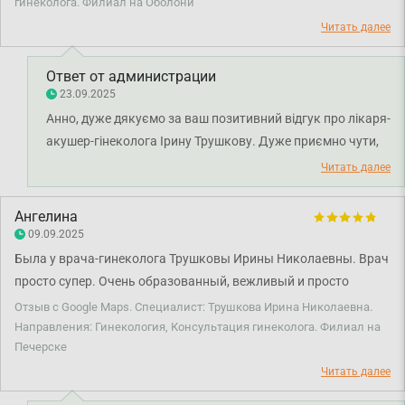
гинеколога. Филиал на Оболони
обзоров буду обращаться только к Ирине Николаевне.
Советую всем!!!
Читать далее
Ответ от администрации
23.09.2025
Анно, дуже дякуємо за ваш позитивний відгук про лікаря-
акушер-гінеколога Ірину Трушкову. Дуже приємно чути,
що лікар змогла підтримати вас і надати професійну
Читать далее
допомогу. Бажаємо вам міцного здоров'я!
Ангелина
09.09.2025
Была у врача-гинеколога Трушковы Ирины Николаевны. Врач
просто супер. Очень образованный, вежливый и просто
красивый человек, знающий в своей профессии и готовый
Отзыв с Google Maps. Специалист: Трушкова Ирина Николаевна.
помощи!!
Направления: Гинекология, Консультация гинеколога. Филиал на
Печерске
Читать далее