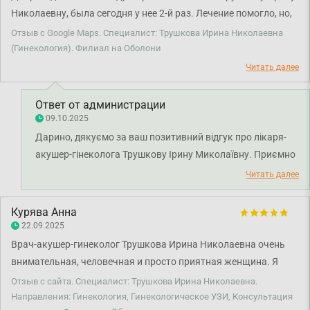
Николаевну, была сегодня у нее 2-й раз. Лечение помогло, но,
конечно, лучше не попадать к врачам. Всем желаю мирного
Отзыв с Google Maps. Специалист: Трушкова Ирина Николаевна
неба, крепкого здоровья и сил). Буду обращаться еще в
(Гинекология). Филиал на Оболони
филиал Смарт медикал на м.Минская именно к этому
Читать далее
гинекологу. Спасибо.
Ответ от администрации
09.10.2025
Дарино, дякуємо за ваш позитивний відгук про лікаря-
акушер-гінеколога Трушкову Ірину Миколаївну. Приємно
чути, що ви залишились задоволені результатом
Читать далее
лікування. Бажаємо вам міцного здоров'я!
Курява Анна
22.09.2025
Врач-акушер-гинеколог Трушкова Ирина Николаевна очень
внимательная, человечная и просто приятная женщина. Я
получила высокопрофессиональную помощь после долгого
Отзыв с сайта. Специалист: Трушкова Ирина Николаевна.
игнорирования своего здоровья. В дальнейшем для плановых
Направления: Гинекология, Гинекологическое УЗИ, Консультация