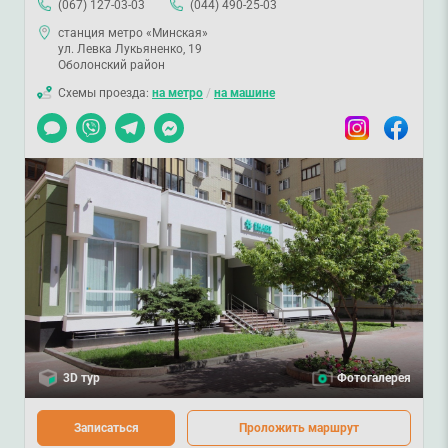
(067) 127-03-03
(044) 490-25-03
станция метро «Минская»
ул. Левка Лукьяненко, 19
Оболонский район
Схемы проезда:
на метро
/
на машине
Чат
Viber
Telegram
Messenger
Instagram
Facebook
3D тур
Фотогалерея
Записаться
Проложить маршрут