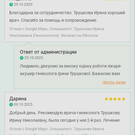
адміністраторки на рецепції дізналась в тричі більше про
29.10.2025
подальші аналізи ніж від лікаря, їй вдячна найбільше.
Благодарна за сотрудничество. Трушкова Ирина хороший
Лікарка ж просто вручила мені роздруківку і вперед -
врач. Спасибо за помощь и сопровождение.
огляд завершився. Більше до цієї клініки не звернусь,
Отзыв с Google Maps. Специалист: Трушкова Ирина
якщо тільки не захочу отримати ще один раз такий стрес і
Николаевна (Гинекология). Филиал на Оболони
некоректний діагноз.
Ответ от администрации
29.10.2025
Людмило, дякуємо за високу оцінку роботи лікаря-
акушер-гінеколога Ірини Трушкової. Бажаємо вам
міцного здоров'я!
Читать далее
Дарина
09.10.2025
Добрый день. Рекомендую врача-гинеколога Трушкову
Ирину Николаевну, была сегодня у нее 2-й раз. Лечение
помогло, но, конечно, лучше не попадать к врачам. Всем
Отзыв с Google Maps. Специалист: Трушкова Ирина