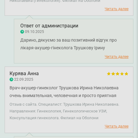
желаю мирного неба, крепкого здоровья и сил). Буду
Николаевна (Гинекология). Филиал на Оболони
обращаться еще в филиал Смарт медикал на м.Минская
Читать далее
именно к этому гинекологу. Спасибо.
Ответ от администрации
09.10.2025
Дарино, дякуємо за ваш позитивний відгук про
лікаря-акушер-гінеколога Трушкову Ірину
Миколаївну. Приємно чути, що ви залишились
Читать далее
задоволені результатом лікування. Бажаємо вам
міцного здоров'я!
Курява Анна
22.09.2025
Врач-акушер-гинеколог Трушкова Ирина Николаевна
очень внимательная, человечная и просто приятная
женщина. Я получила высокопрофессиональную помощь
Отзыв с сайта. Специалист: Трушкова Ирина Николаевна.
после долгого игнорирования своего здоровья. В
Направления: Гинекология, Гинекологическое УЗИ,
Консультация гинеколога. Филиал на Оболони
дальнейшем для плановых обзоров буду обращаться
только к Ирине Николаевне. Советую всем!!!
Читать далее