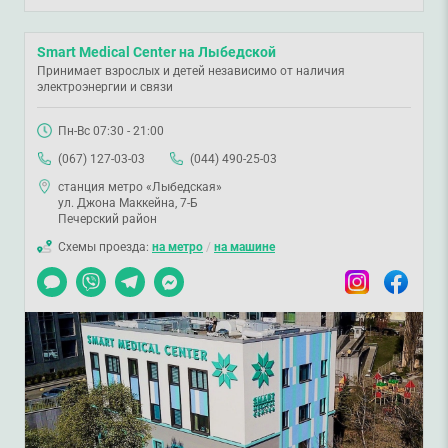
Smart Medical Center на Лыбедской
Принимает взрослых и детей независимо от наличия
электроэнергии и связи
Пн-Вс 07:30 - 21:00
(067) 127-03-03
(044) 490-25-03
станция метро «Лыбедская»
ул. Джона Маккейна, 7-Б
Печерский район
Схемы проезда:
на метро
/
на машине
Чат
Viber
Telegram
Messenger
Instagram
Facebook