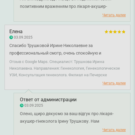
позитивним враженням про лікаря-акушер-
гінеколога Ірину Трушкову. Приємно знати, що ви
Читать далее
високо оцінили професіоналізм та людяність лікаря.
Бажаємо вам міцного здоров'я!
Елена
03.09.2025
Спасибо Трушковой Ирине Николаевне за
профессиональный смотр, очень спокойную и
доверчивую атмосферу при смотре. Рекомендую, очень
Отзыв с Google Maps. Специалист: Трушкова Ирина
хороший врач.
Николаевна. Направления: Гинекология, Гинекологическое
УЗИ, Консультация гинеколога. Филиал на Печерске
Читать далее
Ответ от администрации
03.09.2025
Олено, щиро дякуємо за ваш відгук про лікаря-
акушер-гінеколога Ірину Трушкову. Нам
надзвичайно приємно, що ви відзначили
Читать далее