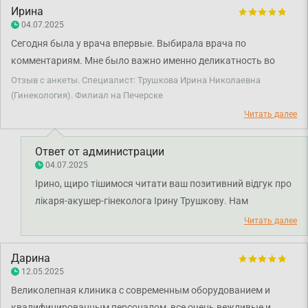
Ирина
04.07.2025
Сегодня была у врача впервые. Выбирала врача по
комментариям. Мне было важно именно деликатность во
время осмотра и общения и, чтобы врач был практикующий в
Отзыв с анкеты. Специалист: Трушкова Ирина Николаевна
различных хирургических операциях. Приемом довольна,
(Гинекология). Филиал на Печерске
надежды оправдались, запланировали лечение, планирую
Читать далее
следующий визит согласно плану.
Ответ от администрации
04.07.2025
Ірино, щиро тішимося читати ваш позитивний відгук про
лікаря-акушер-гінеколога Ірину Трушкову. Нам
надзвичайно приємно, що ви залишилися задоволені
Читать далее
першим візитом і що лікар виправдав ваші очікування.
Ми завжди прагнемо забезпечити максимально
Дарина
комфортну та професійну атмосферу під час кожного
12.05.2025
прийому. Бажаємо вам міцного здоров'я!
Великолепная клиника с современным оборудованием и
квалифицированным персоналом, все очень вежливые и