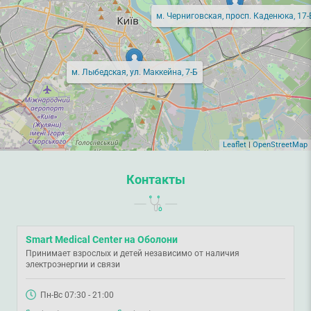
м. Черниговская, просп. Каденюка, 17-
м. Лыбедская, ул. Маккейна, 7-Б
Leaflet
|
OpenStreetMap
Контакты
Smart Medical Center на Оболони
Принимает взрослых и детей независимо от наличия
электроэнергии и связи
Пн-Вс 07:30 - 21:00