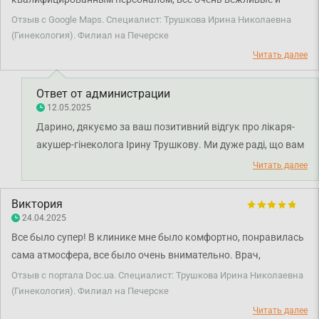
приятные в общении, никакого негатива. Отдельная
Отзыв с Google Maps. Специалист: Трушкова Ирина Николаевна
благодарность врачу Трушковой Ирине Николаевне, которая
(Гинекология). Филиал на Печерске
быстро и действенно без лишних анализов и препаратов
Читать далее
решила вопрос, все объяснила без каких-либо предубеждений
отнеслась к проблеме. Главное слушать врача и следовать
Ответ от администрации
указаниям и все будет прекрасно, в общем очень благодарна
12.05.2025
ей за человеческое отношение и компетенцию!
Дарино, дякуємо за ваш позитивний відгук про лікаря-
акушер-гінеколога Ірину Трушкову. Ми дуже раді, що вам
сподобалась атмосфера в нашому закладі, а наші лікарі
Читать далее
та персонал змогли створити комфортні умови для
вашого лікування. Бажаємо вам міцного здоров'я!
Виктория
24.04.2025
Все было супер! В клинике мне было комфортно, понравилась
сама атмосфера, все было очень внимательно. Врач,
Трушкова Ирина Николаевна, была мягкой и одновременно
Отзыв с портала Doc.ua. Специалист: Трушкова Ирина Николаевна
профессиональной и конкретной. Прием понравился.
(Гинекология). Филиал на Печерске
Читать далее