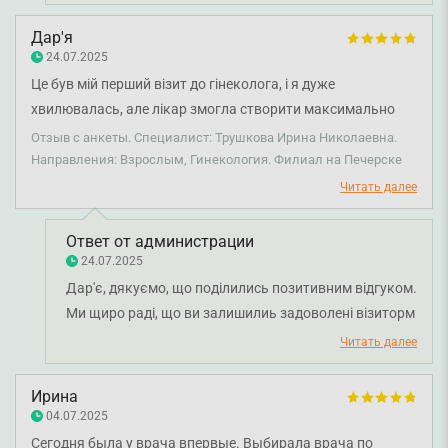
професіоналізм та уважне ставлення лікаря.
Бажаємо вам міцного здоров'я!
Дар'я
24.07.2025
Це був мій перший візит до гінеколога, і я дуже
хвилювалась, але лікар змогла створити максимально
комфортну та довірливу атмосферу. Уважна, делікатна,
Отзыв с анкеты. Специалист: Трушкова Ирина Николаевна.
все пояснює — після прийому залишилось відчуття
Направления: Взрослым, Гинекология. Филиал на Печерске
спокою та впевненості. Дуже вдячна за професіоналізм і
Читать далее
людяність.
Ответ от администрации
24.07.2025
Дар'є, дякуємо, що поділились позитивним відгуком.
Ми щиро раді, що ви залишилиь задоволені візиторм
до лікаря-акушер-гінеколога Трушкової Ірини
Читать далее
Миколаївні. Бажаємо вам міцного здоров'я!
Ирина
04.07.2025
Сегодня была у врача впервые. Выбирала врача по