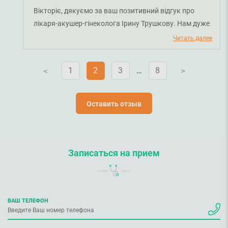
Вікторіє, дякуємо за ваш позитивний відгук про
лікаря-акушер-гінеколога Ірину Трушкову. Нам дуже
приємно, що ви задоволені професіоналізмом нашої
Читать далее
команди. Ми прагнемо зробити обслуговування
зручним і якісним для кожного пацієнта. Бажаємо
1
2
3
…
8
V
V
вам міцного здоров'я!
Оставить отзыв
Записаться на прием
ВАШ ТЕЛЕФОН