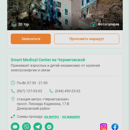
3D тур
Фотогалерея
Записаться
Проложить маршрут
Smart Medical Center на Черниговской
Принимает взрослых и детей независимо от наличия
электроэнергии и связи
Пн-Вс 07:30 - 21:00
(067) 127-03-03
(044) 490-25-03
станция метро «Черниговская»
просп. Леонида Каденюка, 17-В
Днепровский район
Схемы проезда:
на метро
/
на машине
Чат
Viber
Telegram
Messenger
Instagram
Facebook