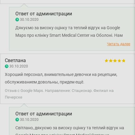
Ответ от администрации
30.10.2020
Дякуємо за високу оцінку та теплий відгук на Google
Maps про клініку Smart Medical Center на Оболоні. Нам
дуже приємно, що ви залишилися задоволені візитом та
Читать далее
сервісом медичного центру. Дякуємо за довіру і щиро
бажаємо вам міцного здоров'я!
Светлана
30.10.2020
Хороший персонал, внимательные девочки на рецепции,
обслуживанием довольны, придем ещё.
Отзыв с Google Maps. Направление: Стационар. Филиал на
Печерске
Ответ от администрации
30.10.2020
Світлано, дякуємо за високу оцінку та теплий відгук на