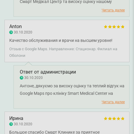
Смарт Медікал Центр та високу оцінку нашому
сервісу і лікарям. Дякуємо за довіру і щиро бажаємо
Читать далее
вам міцного здоров'я!
Anton
30.10.2020
Качество обслуживания и врачи на высшем уровне!
Отзыв с Google Maps. Направление: Стационар. Филиал на
Оболони
Ответ от администрации
30.10.2020
Антоне, дякуємо за високу оцінку та теплий відгук на
Google Maps про клініку Smart Medical Center на
Оболоні. Нам дуже приємно, що ви залишилися
Читать далее
задоволені сервісом та професійністю наших лікарів.
Дякуємо за довіру і щиро бажаємо вам міцного
Ирина
здоров’я!
30.10.2020
Большое спасибо Смарт Клинике за приятное