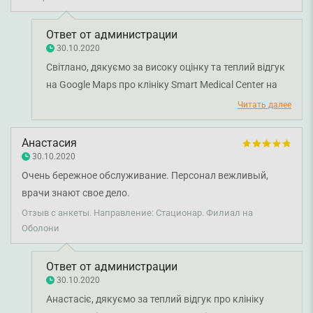
Ответ от администрации
30.10.2020
Світлано, дякуємо за високу оцінку та теплий відгук
на Google Maps про клініку Smart Medical Center на
Либідській. Раді чути, що ви залишилися задоволені
Читать далее
візитом та сервісом медичного центру. Дякуємо за
довіру і щиро бажаємо вам міцного здоров'я!
Анастасия
30.10.2020
Очень бережное обслуживание. Персонал вежливый,
врачи знают свое дело.
Отзыв с анкеты. Направление: Стационар. Филиал на
Оболони
Ответ от администрации
30.10.2020
Анастасіє, дякуємо за теплий відгук про клініку