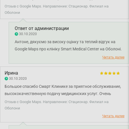
Отзыв с Google Maps. Направление: Стационар. Филиал на
Оболони
Ответ от администрации
30.10.2020
Антоне, дякуємо за високу оцінку та теплий відгук на
Google Maps про клініку Smart Medical Center на Оболоні.
Нам дуже приємно, що ви залишилися задоволені
Читать далее
сервісом та професійністю наших лікарів. Дякуємо за
довіру і щиро бажаємо вам міцного здоров’я!
Ирина
30.10.2020
Большое спасибо Смарт Клинике за приятное обслуживание,
высококачественную подачу медицинских услуг. Очень
внимательные врачи, обслуживающий персонал. Очередей
Отзыв с Google Maps. Направление: Стационар. Филиал на
нет, хорошая организация записи. Есть дневной стационар,
Оболони
возможность поставить капельницу. В вестибюле каждый
Читать далее
может приготовить себе обалденный кофе, отдохнуть после