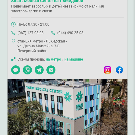
Smart Medical Center на Лыбедской
Принимает взрослых и детей независимо от наличия
электроэнергии и связи
Пн-Вс 07:30 - 21:00
(067) 127-03-03
(044) 490-25-03
станция метро «Лыбедская»
ул. Джона Маккейна, 7-Б
Печерский район
Схемы проезда:
на метро
/
на машине
Чат
Viber
Telegram
Messenger
Instagram
Facebook