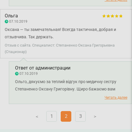
міцного здоров'я вам і вашому чоловіку.
Ольга
07.10.2019
Оксана — ты замечательная! Всегда тактичная, добрая и
отзывчива. Так держать.
Отзыв с сайта. Специалист: Степаненко Оксана Григорьевна
(Стационар)
Ответ от администрации
07.10.2019
Ольго, дякуємо за теплий відгук про медичну сестру
Степаненко Оксану Григорівну. Щиро бажаємо вам
міцного здоров'я.
Читать далее
1
2
3
V
V