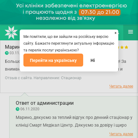
НАПРАВЛЕНИЯ
ВРАЧИ
(067) 127-03-03
ПОИСК
ЕЩЁ
×
Ми помітили, що ви зайшли на російську версію
сайту. Бажаєте переглянути актуальну інформацію
Марина
та перелік послуг українською?
03.11.2020
Перейти на українську
Ні
Большое спасибо мед. персоналу в дневном стационаре! За
внимание, заботу, бережное отношение. На капельницы и
уколы хожу даже с удовольствием)
Отзыв с сайта. Направление: Стационар
Читать далее
Ответ от администрации
06.11.2020
Марино, дякуємо за теплий відгук про денний стаціонар у
клініці Смарт Медікал Центр. Дякуємо за довіру і щиро
бажаємо вам міцного здоров'я!
Читать далее