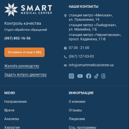
НАШИ КОНТАКТЫ
станция метро «Минская»,
ул. Лукьяненко, 19
Контроль качества
станция метро «Лыбедская»,
ул. Маккейна, 7-Б
Отдел обработки обращений
станция метро «Черниговская»,
(067) 802-16-56
просп. Каденюка, 17-В
07:30 - 21:00
Оставить отзыв о МЦ
(067) 127-03-03
info@smartmedicalcenter.ua
Жалоба руководству
Задать вопрос директору
МЕНЮ
ИНФОРМАЦИЯ
Направления
О клинике
Врачи
Отзывы
Анализы
Лицензии
Хирургия
Соц. программы