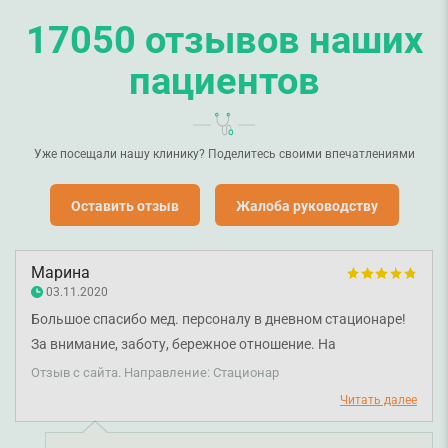
17050 отзывов наших
пациентов
Уже посещали нашу клинику? Поделитесь своими впечатлениями
Оставить отзыв
Жалоба руководству
Марина
03.11.2020
Большое спасибо мед. персоналу в дневном стационаре!
За внимание, заботу, бережное отношение. На
капельницы и уколы хожу даже с удовольствием)
Отзыв с сайта. Направление: Стационар
Читать далее