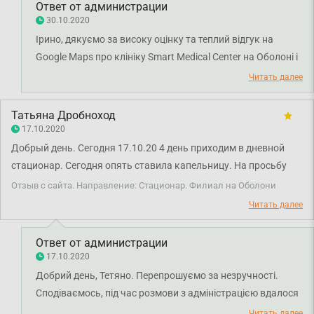
процедуры, выпить чай. Спасибо, что вы есть!!! 👍🙏☀️❤️
Ответ от администрации
30.10.2020
Ірино, дякуємо за високу оцінку та теплий відгук на
Google Maps про клініку Smart Medical Center на Оболоні і
наших співробітників. Нам дуже приємно, що ви
Читать далее
залишилися задоволені візитом і сервісом медичного
центру. Дякуємо за довіру і щиро бажаємо вам міцного
Татьяна Дробноход
здоров’я!
17.10.2020
Добрый день. Сегодня 17.10.20 4 день приходим в дневной
стационар. Сегодня опять ставила капельницу. На просьбу
найти специалиста который переведёт квалифицированно
Отзыв с сайта. Направление: Стационар. Филиал на Оболони
было молчание. А также игнорирование.
Читать далее
Ответ от администрации
17.10.2020
Добрий день, Тетяно. Перепрошуємо за незручності.
Сподіваємось, під час розмови з адміністрацією вдалося
вирішити ситуацію й узгодити наші подальші дії. Бажаємо
Читать далее