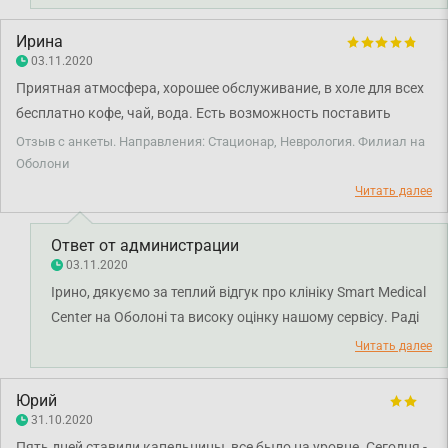
Ирина
03.11.2020
Приятная атмосфера, хорошее обслуживание, в холе для всех
бесплатно кофе, чай, вода. Есть возможность поставить
капельницу по назначению невропатолога. Лайк 😊👍
Отзыв с анкеты. Направления: Стационар, Неврология. Филиал на
Оболони
Читать далее
Ответ от администрации
03.11.2020
Ірино, дякуємо за теплий відгук про клініку Smart Medical
Center на Оболоні та високу оцінку нашому сервісу. Раді
чути, що ви залишилися задоволені візитом. Дякуємо за
Читать далее
довіру і щиро бажаємо вам міцного здоров'я!
Юрий
31.10.2020
Пять дней ставили капельницы, все было на уровне. Сегодня -