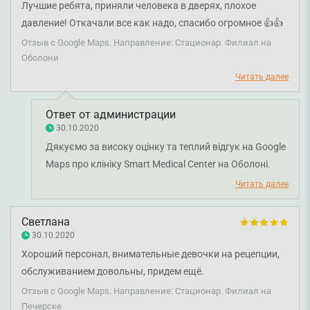
Лучшие ребята, приняли человека в дверях, плохое
давление! Откачали все как надо, спасибо огромное 👍👍
💪💪💪
Отзыв с Google Maps. Направление: Стационар. Филиал на
Оболони
Читать далее
Ответ от администрации
30.10.2020
Дякуємо за високу оцінку та теплий відгук на Google
Maps про клініку Smart Medical Center на Оболоні.
Нам дуже приємно, що ви залишилися задоволені
Читать далее
візитом та сервісом медичного центру. Дякуємо за
довіру і щиро бажаємо вам міцного здоров'я!
Светлана
30.10.2020
Хороший персонал, внимательные девочки на рецепции,
обслуживанием довольны, придем ещё.
Отзыв с Google Maps. Направление: Стационар. Филиал на
Печерске