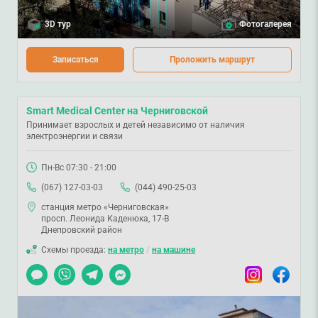
3D тур
Фотогалерея
Записаться
Проложить маршрут
Smart Medical Center на Черниговской
Принимает взрослых и детей независимо от наличия
электроэнергии и связи
Пн-Вс 07:30 - 21:00
(067) 127-03-03
(044) 490-25-03
станция метро «Черниговская»
просп. Леонида Каденюка, 17-В
Днепровский район
Схемы проезда:
на метро
/
на машине
Чат
Viber
Telegram
Messenger
Instagram
Facebook