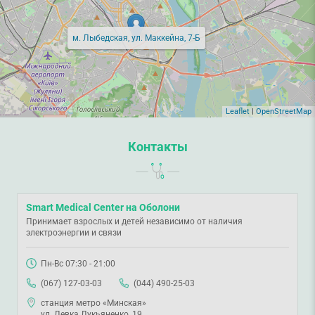
м. Лыбедская, ул. Маккейна, 7-Б
Leaflet
|
OpenStreetMap
Контакты
Smart Medical Center на Оболони
Принимает взрослых и детей независимо от наличия
электроэнергии и связи
Пн-Вс 07:30 - 21:00
(067) 127-03-03
(044) 490-25-03
станция метро «Минская»
ул. Левка Лукьяненко, 19