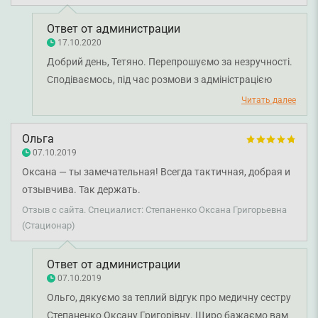
игнорирование.
Ответ от администрации
17.10.2020
Добрий день, Тетяно. Перепрошуємо за незручності.
Сподіваємось, під час розмови з адміністрацією
вдалося вирішити ситуацію й узгодити наші
Читать далее
подальші дії. Бажаємо міцного здоров'я вам і
вашому чоловіку.
Ольга
07.10.2019
Оксана — ты замечательная! Всегда тактичная, добрая и
отзывчива. Так держать.
Отзыв с сайта. Специалист: Степаненко Оксана Григорьевна
(Стационар)
Ответ от администрации
07.10.2019
Ольго, дякуємо за теплий відгук про медичну сестру
Степаненко Оксану Григорівну. Щиро бажаємо вам