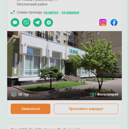
Оболонский район
Схемы проезда:
на метро
/
на машине
Чат
Viber
Telegram
Messenger
Instagram
Facebook
3D тур
Фотогалерея
Записаться
Проложить маршрут