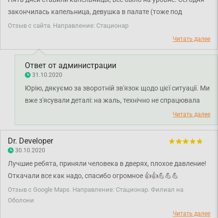
закончилась капельница, девушка в палате (тоже под
капельницей) на кнопку нажала раз 15 ( как сказала) минут
Отзыв с сайта. Направление: Стационар
пять прошло, никого. Стал кричать (звать кого нибудь), минут
Читать далее
пять звал. никого. у меня не работает левая рука, особенно на
мелкие предметы, поэтому перекрыл сам , как смог. Жидкость
Ответ от администрации
была только в половине капельницы. ЭТО НОРМАЛЬНО??!!! А
31.10.2020
если у меня сердце ..... то за 10 минут я помру. И за что я
Юрію, дякуємо за зворотній зв'язок щодо цієї ситуації. Ми
плачу??!! Я плачу за то чтобы мне поставили капельницу и
вже з'ясували деталі: на жаль, технічно не спрацювала
сняли вовремя, а также чтобы за это время со мной ничего
кнопка виклику. Адміністрація провела роботу з
Читать далее
плохого не произошло.
медсестрами, щоб більше такого не допускати. Бажаємо
міцного здоров'я і дякуємо, що сповістили нас.
Dr. Developer
30.10.2020
Лучшие ребята, приняли человека в дверях, плохое давление!
Откачали все как надо, спасибо огромное 👍👍💪💪💪
Отзыв с Google Maps. Направление: Стационар. Филиал на
Оболони
Читать далее