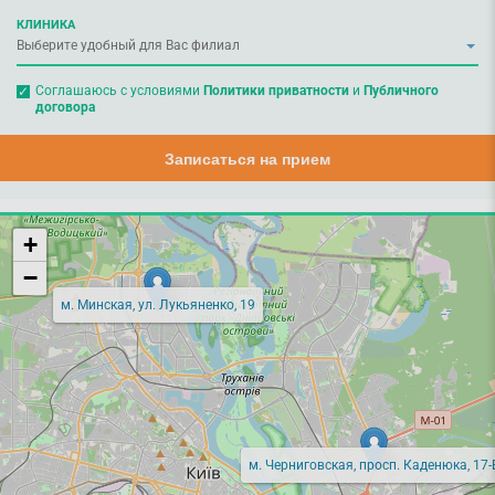
КЛИНИКА
Соглашаюсь с условиями
Политики приватности
и
Публичного
договора
Записаться на прием
+
−
м. Минская, ул. Лукьяненко, 19
м. Черниговская, просп. Каденюка, 17-