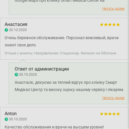
Google Maps про клініку Smart Medical Center на
Либідській. Раді чути, що ви залишилися задоволені
Читать далее
візитом та сервісом медичного центру. Дякуємо за
довіру і щиро бажаємо вам міцного здоров'я!
Анастасия
30.10.2020
Очень бережное обслуживание. Персонал вежливый, врачи
знают свое дело.
Отзыв с анкеты. Направление: Стационар. Филиал на Оболони
Ответ от администрации
30.10.2020
Анастасіє, дякуємо за теплий відгук про клініку Смарт
Медікал Центр та високу оцінку нашому сервісу і лікарям.
Дякуємо за довіру і щиро бажаємо вам міцного здоров'я!
Читать далее
Anton
30.10.2020
Качество обслуживания и врачи на высшем уровне!