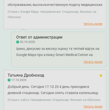
обслуживание, высококачественную подачу медицинских
услуг. Очень внимательные врачи, обслуживающий
Отзыв с Google Maps. Направление: Стационар. Филиал на
персонал. Очередей нет, хорошая организация записи.
Оболони
Есть дневной стационар, возможность поставить
Читать далее
капельницу. В вестибюле каждый может приготовить
себе обалденный кофе, отдохнуть после процедуры,
Ответ от администрации
выпить чай. Спасибо, что вы есть!!! 👍🙏☀️❤️
30.10.2020
Ірино, дякуємо за високу оцінку та теплий відгук на
Google Maps про клініку Smart Medical Center на
Оболоні і наших співробітників. Нам дуже приємно,
Читать далее
що ви залишилися задоволені візитом і сервісом
медичного центру. Дякуємо за довіру і щиро
Татьяна Дробноход
бажаємо вам міцного здоров’я!
17.10.2020
Добрый день. Сегодня 17.10.20 4 день приходим в
дневной стационар. Сегодня опять ставила капельницу.
На просьбу найти специалиста который переведёт
Отзыв с сайта. Направление: Стационар. Филиал на Оболони
квалифицированно было молчание. А также
Читать далее