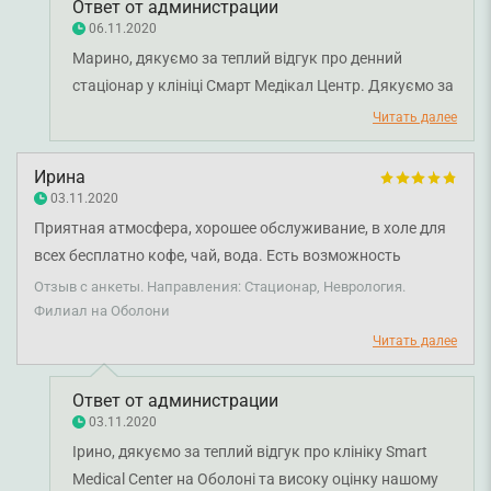
Ответ от администрации
06.11.2020
Марино, дякуємо за теплий відгук про денний
стаціонар у клініці Смарт Медікал Центр. Дякуємо за
довіру і щиро бажаємо вам міцного здоров'я!
Читать далее
Ирина
03.11.2020
Приятная атмосфера, хорошее обслуживание, в холе для
всех бесплатно кофе, чай, вода. Есть возможность
поставить капельницу по назначению невропатолога.
Отзыв с анкеты. Направления: Стационар, Неврология.
Лайк 😊👍
Филиал на Оболони
Читать далее
Ответ от администрации
03.11.2020
Ірино, дякуємо за теплий відгук про клініку Smart
Medical Center на Оболоні та високу оцінку нашому