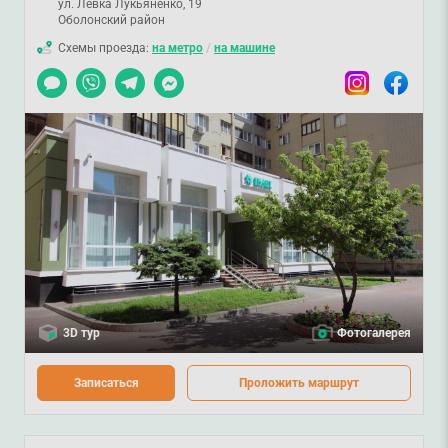
ул. Левка Лукьяненко, 19
Оболонский район
Схемы проезда:
на метро
/
на машине
Чат
Viber
Telegram
Messenger
Instagram
Facebook
3D тур
Фотогалерея
Записаться
Проложить маршрут