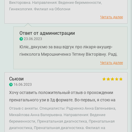
развеет страхи, объяснит непонятное. Всегда
Викторовна. Направления: Ведение беременности,
Гинекология. Филиал на Оболони
спрашивает, понятно ли мне, есть ли какие-то вопросы. В
дальнейшем свое женское здоровье планирую беречь
Читать далее
вместе с ней.
Ответ от администрации
23.06.2023
Юліє, дякуємо за ваш відгук про лікаря-акушер-
гінеколога Мирошниченко Тетяну Вікторівну. Раді,
що задоволені візитами у клініку. Бажаємо міцного
Читать далее
здоров'я та всього найкращого!
Сьюзи
16.06.2023
Хочу оставить положительный отзыв о прохождении
пренатального узи в 3д формате. Во-первых, я стою на
учете беременности в Смарте и невероятно довольна
Отзыв с анкеты. Специалисты: Радченко Анна Евгеньевна,
заботой и компетентностью врачей. Все быстро, удобно,
Михайлова Анна Валерьевна. Направления: Ведение
беременности, Пренатальная диагностика, Пренатальная
нет очередей, все о тебе максимально заботятся!
диагностика, Пренатальная диагностика. Филиал на
(Наблюдаюсь на Черниговском филиале у врача