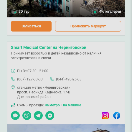
3D тур
Фотогалерея
Записаться
Проложить маршрут
Smart Medical Center на Черниговской
Принимает взрослых и детей независимо от наличия
электроэнергии и связи
Пн-Вс 07:30 - 21:00
(067) 127-03-03
(044) 490-25-03
станция метро «Черниговская»
просп. Леонида Каденюка, 17-В
Днепровский район
Схемы проезда:
на метро
/
на машине
Чат
Viber
Telegram
Messenger
Instagram
Facebook