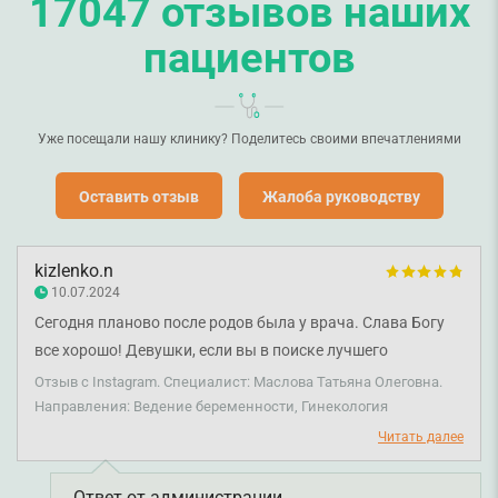
17047 отзывов наших
пациентов
Уже посещали нашу клинику? Поделитесь своими впечатлениями
Оставить отзыв
Жалоба руководству
kizlenko.n
10.07.2024
Сегодня планово после родов была у врача. Слава Богу
все хорошо! Девушки, если вы в поиске лучшего
гинеколога, то вам точно в Смарт Медикал Центр к
Отзыв с Instagram. Специалист: Маслова Татьяна Олеговна.
Масловой Татьяне Олеговне.
Направления: Ведение беременности, Гинекология
Читать далее
Ответ от администрации