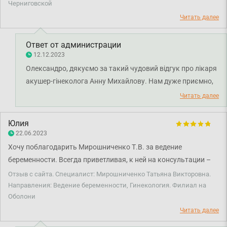
прекрасного состояния. Благодаря ее советам удается
Черниговской
Спасибо Смарт Медикал за профессионалов высшего уровня.
наслаждаться прекрасным состоянием, а не с неохотой идти к
Читать далее
«женской консультации». Уверена, что мы с малышом под
надежной защитой, а наш отец спокоен. Искренне благодарна
Ответ от администрации
❤️
12.12.2023
Олександро, дякуємо за такий чудовий відгук про лікаря
акушер-гінеколога Анну Михайлову. Нам дуже приємно,
що візит до клініки залишив у вас лише приємні
Читать далее
враження. Бажаємо вам міцного здоров'я!
Юлия
22.06.2023
Хочу поблагодарить Мирошниченко Т.В. за ведение
беременности. Всегда приветливая, к ней на консультации –
как на праздник. Всегда успокоит, развеет страхи, объяснит
Отзыв с сайта. Специалист: Мирошниченко Татьяна Викторовна.
непонятное. Всегда спрашивает, понятно ли мне, есть ли
Направления: Ведение беременности, Гинекология. Филиал на
Оболони
какие-то вопросы. В дальнейшем свое женское здоровье
планирую беречь вместе с ней.
Читать далее