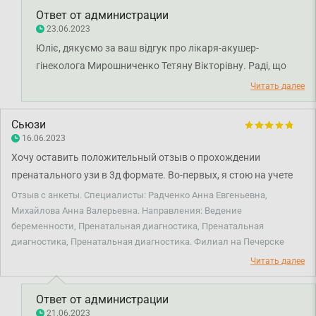
Ответ от администрации
23.06.2023
Юліє, дякуємо за ваш відгук про лікаря-акушер-
гінеколога Мирошниченко Тетяну Вікторівну. Раді, що
задоволені візитами у клініку. Бажаємо міцного здоров'я
Читать далее
та всього найкращого!
Сьюзи
16.06.2023
Хочу оставить положительный отзыв о прохождении
пренатального узи в 3д формате. Во-первых, я стою на учете
беременности в Смарте и невероятно довольна заботой и
Отзыв с анкеты. Специалисты: Радченко Анна Евгеньевна,
компетентностью врачей. Все быстро, удобно, нет очередей,
Михайлова Анна Валерьевна. Направления: Ведение
беременности, Пренатальная диагностика, Пренатальная
все о тебе максимально заботятся! (Наблюдаюсь на
диагностика, Пренатальная диагностика. Филиал на Печерске
Черниговском филиале у врача Михайловой Анны
Читать далее
Валерьевны) Во-вторых, врач УЗИ Радченко Анна Евгеньевна
квалифицированная и очень приятная. На последнем визите
делала у нее исследование в ЗД формате. Это что-то
Ответ от администрации
21.06.2023