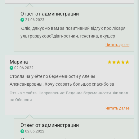
Ответ от администрации
21.06.2023
Юліє, дякуємо вам за позитивний відгук про лікаря
ультразвукової діагностики, генетика, акушер-
гінеколога Радченко Анну Євгенівну. Бажаємо вам
Читать далее
міцного здоров'я та всього найкращого!
Марина
02.06.2022
Стояла на учёте по беременности у Алены
Александровны. Хочу сказать большое спасибо за
ведение. Очень внимательный врач и приятный человек.
Отзыв с сайта. Направление: Ведение беременности. Филиал
Доброжелательная и успокаивающая, что как раз
на Оболони
необходимо девочкам в положении:) Всегда была на
Читать далее
связи, когда были вопросы. Однозначно рекомендую!
Ответ от администрации
02.06.2022