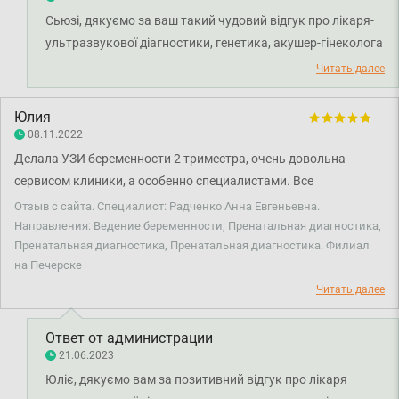
нереальное, я увидела носик, губки, щечки малыша.
Сьюзі, дякуємо за ваш такий чудовий відгук про лікаря-
Визуализация на уровне космоса!! Аппарат – ТОР!!!! Девушки,
ультразвукової діагностики, генетика, акушер-гінеколога
кто беременна – увидеть на УЗИ малыша в 3д формате – это
Радченко Анну Євгенівну та лікаря-акушер-гінеколога
просто must, настроение и эмоции обеспечены на долго!!!
Читать далее
Михайлову Анну Валеріївну. Раді, що звернулися на
Врач очень подробно все объясняет, а еще всегда дает
візити у клініку. Бажаємо міцного здоров'я та всього
рекомендации по беременности и образу жизни. А также
Юлия
найкращого!
делает фото малыша в память) Очень рекомендую каждой
08.11.2022
беременной наблюдение и пренатальную диагностику в Смарт
Делала УЗИ беременности 2 триместра, очень довольна
Медикал Центр!!!
сервисом клиники, а особенно специалистами. Все
рассказала, посмотрела и главное, что доступно, спокойно без
Отзыв с сайта. Специалист: Радченко Анна Евгеньевна.
нюансов. Спасибо! Рекомендую!
Направления: Ведение беременности, Пренатальная диагностика,
Пренатальная диагностика, Пренатальная диагностика. Филиал
на Печерске
Читать далее
Ответ от администрации
21.06.2023
Юліє, дякуємо вам за позитивний відгук про лікаря