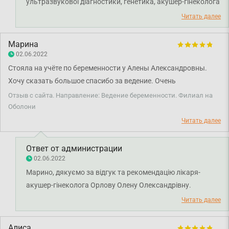
ультразвукової діагностики, генетика, акушер-гінеколога
Радченко Анну Євгенівну. Бажаємо вам міцного здоров'я
Читать далее
та всього найкращого!
Марина
02.06.2022
Стояла на учёте по беременности у Алены Александровны.
Хочу сказать большое спасибо за ведение. Очень
внимательный врач и приятный человек. Доброжелательная
Отзыв с сайта. Направление: Ведение беременности. Филиал на
и успокаивающая, что как раз необходимо девочкам в
Оболони
положении:) Всегда была на связи, когда были вопросы.
Читать далее
Однозначно рекомендую!
Ответ от администрации
02.06.2022
Марино, дякуємо за відгук та рекомендацію лікаря-
акушер-гінеколога Орлову Олену Олександрівну.
Бажаємо міцного здоров'я вашій сім'ї!
Читать далее
Алиса