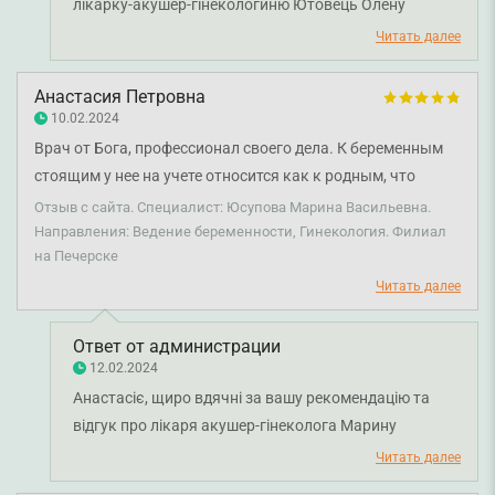
лікарку-акушер-гінекологиню Ютовець Олену
Віталіївну. Окрема вдячність за високу оцінку
Читать далее
роботи персоналу та сервісу лікарні. Адже ми дійсно
стараємось вдосконалювати сервіс надання послуг
Анастасия Петровна
для наших пацієнтів. Бажаємо здоров'я.
10.02.2024
Врач от Бога, профессионал своего дела. К беременным
стоящим у нее на учете относится как к родным, что
очень важно для будущих мамочек. Очень добрая,
Отзыв с сайта. Специалист: Юсупова Марина Васильевна.
отзывчивая, с позитивом, всегда встречает с улыбкой 🤗.
Направления: Ведение беременности, Гинекология. Филиал
на Печерске
Прекрасный врач, которого я рекомендую.
Читать далее
Ответ от администрации
12.02.2024
Анастасіє, щиро вдячні за вашу рекомендацію та
відгук про лікаря акушер-гінеколога Марину
Юрківську. Раді, що ви задоволені візитом. Бажаємо
Читать далее
міцного здоров'я!