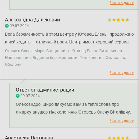
Бажаємо здоров'я.
Читать далее
Александра Далекорий
09.07.2024
Вела беременность в этом центре у Ютовец Елены, продолжаю
к ней ходить — отличный врач. Центр имеет хороший сервис,
поскольку сдавала у них все анализы, а также проходила
Отзыв с Google Maps. Специалист: Ютовец Елена Витальевна.
разных специалистов. Ни разу не было никаких проблем. Всё
Направления: Ведение беременности, Гинекология. Филиал на
Оболони
качественно и быстро.
Читать далее
Ответ от администрации
09.07.2024
Олександро, щиро дякуємо вам за теплі слова про
лікарку-акушер-гінекологиню Ютовець Олену Віталіївну.
Окрема вдячність за високу оцінку роботи персоналу та
Читать далее
сервісу лікарні. Адже ми дійсно стараємось
вдосконалювати сервіс надання послуг для наших
Анастасия Петровна