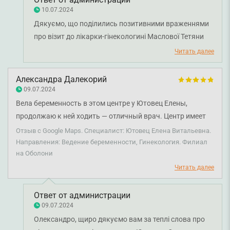
10.07.2024
Дякуємо, що поділились позитивними враженнями
про візит до лікарки-гінекологині Маслової Тетяни
Олегівни. Бажаємо здоров'я.
Читать далее
Александра Далекорий
09.07.2024
Вела беременность в этом центре у Ютовец Елены,
продолжаю к ней ходить — отличный врач. Центр имеет
хороший сервис, поскольку сдавала у них все анализы, а
Отзыв с Google Maps. Специалист: Ютовец Елена Витальевна.
также проходила разных специалистов. Ни разу не было
Направления: Ведение беременности, Гинекология. Филиал
на Оболони
никаких проблем. Всё качественно и быстро.
Читать далее
Ответ от администрации
09.07.2024
Олександро, щиро дякуємо вам за теплі слова про