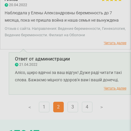
20.04.2022
Наблюдала у Елены Александровны беременность до 7
месяца, пока не пришла война и наша семья не вынуждена
была уехать за границу. 18 апреля родила девочку, все
Отзыв с сайта. Направления: Ведение беременности, Гинекология,
прошло хорошо! Хочу выразить благодарность своему врачу,
Ведение беременности. Филиал на Оболони
что очень внимательно вела мою беременность и давала
Читать далее
ценные советы. Я очень довольна нашим сотрудничеством.
Всего вам самого наилучшего и мирного неба над головой нам
Ответ от администрации
всем!☀️
21.04.2022
Алісо, щиро вдячні за ваш відгук! Дуже раді читати такі
слова. Бажаємо міцного здоров'я вам і вашій донечці,
мирного неба всім нам!
Читать далее
1
2
3
4
V
V