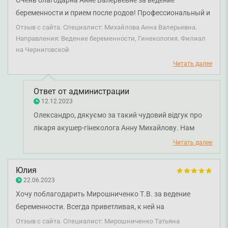
Очень благодарна Анне Валерьевне за ведение
беременности я получаю не только содержательные
беременности и прием после родов! Профессиональный и
консультации, внимание врача, разъяснения и помощь,
ответственный врач. Всегда объясняла, что и для чего
Отзыв с сайта. Специалист: Михайлова Анна Валерьевна.
но и позитив каждого приема. Врач четко
делаем и какие анализы сдаем. Находила правильные
Направления: Ведение беременности, Гинекология. Филиал
разграничивает, на чем следует делать особые акценты,
на Черниговской
слова для поддержки. Спасибо Смарт Медикал за
как правильно относиться к тем или иным проявлениям
профессионалов высшего уровня.
Читать далее
моего прекрасного состояния. Благодаря ее советам
удается наслаждаться прекрасным состоянием, а не с
Ответ от администрации
неохотой идти к «женской консультации». Уверена, что
12.12.2023
мы с малышом под надежной защитой, а наш отец
Олександро, дякуємо за такий чудовий відгук про
спокоен. Искренне благодарна ❤️
лікаря акушер-гінеколога Анну Михайлову. Нам
дуже приємно, що візит до клініки залишив у вас
Читать далее
лише приємні враження. Бажаємо вам міцного
здоров'я!
Юлия
22.06.2023
Хочу поблагодарить Мирошниченко Т.В. за ведение
беременности. Всегда приветливая, к ней на
консультации – как на праздник. Всегда успокоит,
Отзыв с сайта. Специалист: Мирошниченко Татьяна