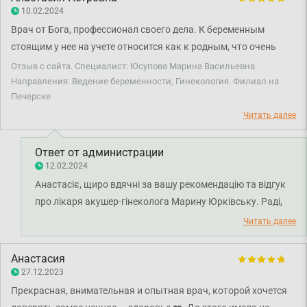
пацієнтів. Бажаємо здоров'я.
10.02.2024
Врач от Бога, профессионал своего дела. К беременным
стоящим у нее на учете относится как к родным, что очень
важно для будущих мамочек. Очень добрая, отзывчивая, с
Отзыв с сайта. Специалист: Юсупова Марина Васильевна.
позитивом, всегда встречает с улыбкой 🤗. Прекрасный врач,
Направления: Ведение беременности, Гинекология. Филиал на
Печерске
которого я рекомендую.
Читать далее
Ответ от администрации
12.02.2024
Анастасіє, щиро вдячні за вашу рекомендацію та відгук
про лікаря акушер-гінеколога Марину Юрківську. Раді,
що ви задоволені візитом. Бажаємо міцного здоров'я!
Читать далее
Анастасия
27.12.2023
Прекрасная, внимательная и опытная врач, которой хочется