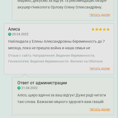
Марино, дякуємо за відгук та рекомендацію лікаря-
акушер-гінеколога Орлову Олену Олександрівну.
Бажаємо міцного здоров'я вашій сім'ї!
Читать далее
Алиса
20.04.2022
Наблюдала у Елены Александровны беременность до 7
месяца, пока не пришла война и наша семья не
вынуждена была уехать за границу. 18 апреля родила
Отзыв с сайта. Направления: Ведение беременности,
девочку, все прошло хорошо! Хочу выразить
Гинекология, Ведение беременности. Филиал на Оболони
благодарность своему врачу, что очень внимательно
Читать далее
вела мою беременность и давала ценные советы. Я очень
довольна нашим сотрудничеством. Всего вам самого
Ответ от администрации
наилучшего и мирного неба над головой нам всем!☀️
21.04.2022
Алісо, щиро вдячні за ваш відгук! Дуже раді читати
такі слова. Бажаємо міцного здоров'я вам і вашій
донечці, мирного неба всім нам!
Читать далее