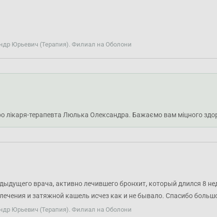
ндр Юрьевич (Терапия). Филиал на Оболони
про лікаря-терапевта Люлька Олександра. Бажаємо вам міцного здор
ыдущего врача, активно лечившего бронхит, который длился 8 нед
лечения и затяжной кашель исчез как и не бывало. Спасибо больш
ндр Юрьевич (Терапия). Филиал на Оболони