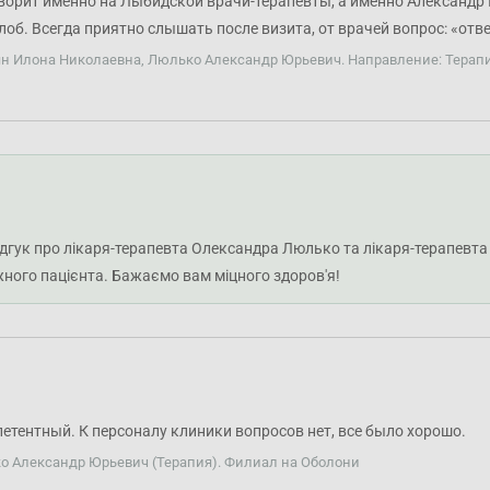
фаворит именно на Лыбидской врачи-терапевты, а именно Александр
б. Всегда приятно слышать после визита, от врачей вопрос: «ответ
и могут дать ответ». Также приятно, что на рецепции спрашивают 
рян Илона Николаевна, Люлько Александр Юрьевич. Направление: Терап
ента как можно больше денег.
ідгук про лікаря-терапевта Олександра Люлько та лікаря-терапевт
жного пацієнта. Бажаємо вам міцного здоров'я!
тентный. К персоналу клиники вопросов нет, все было хорошо.
ко Александр Юрьевич (Терапия). Филиал на Оболони