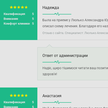
Надежда
Квалификация
5
Внимание
5
Была на приеме у Люлько Александра Ю
Комфорт клиники
5
описал схему лечения. Благодаря его н
Отзыв с сайта. Специалист: Люлько Алекса
Ответ от администрации
Надіє, щиро тішимося читати ваш позити
здоров'я!
Анастасия
Квалификация
5
Внимание
5