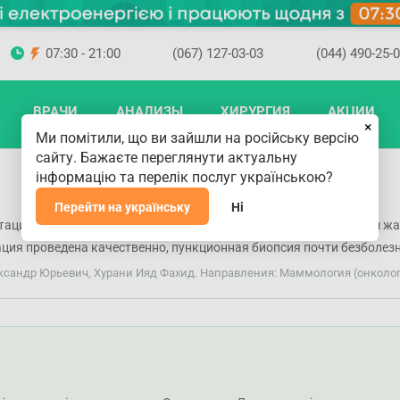
07:30 - 21:00
(067) 127-03-03
(044) 490-25-
ВРАЧИ
АНАЛИЗЫ
ХИРУРГИЯ
АКЦИИ
×
Ми помітили, що ви зайшли на російську версію
сайту. Бажаєте переглянути актуальну
інформацію та перелік послуг українською?
Перейти на українську
Ні
тацию. Выписал направление на необходимые анализы по моим жа
ция проведена качественно, пункционная биопсия почти безболезне
ксандр Юрьевич, Хурани Ияд Фахид. Направления: Маммология (онколог