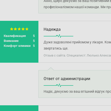
Анно, щиро дякуємо за ваш позитивний в
професіоналізмом нашої команди. Ми пра
Надежда
Квалификация
5
Внимание
5
Дуже задоволені прийомом у лікаря. Комп
Комфорт клиники
5
звертатись ще.
Отзыв с сайта. Специалист: Люлько Алекса
Ответ от администрации
Надіє, дякуємо за ваш втішний відгук п