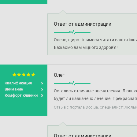
Ответ от администрации
Олено, щиро тішимося читати ваш втішний
Бажаємо вам міцного здоров'я!
Олег
Квалификация
5
Внимание
5
Остались отличные впечатления. Люлько
Комфорт клиники
5
будет ли назначено лечение. Прекрасная
Отзыв с портала Doc.ua. Специалист: Люль
Ответ от администрации