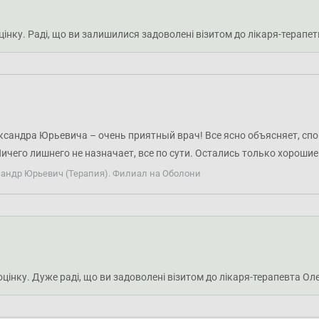
оцінку. Раді, що ви залишилися задоволені візитом до лікаря-тера
сандра Юрьевича – очень приятный врач! Все ясно объясняет, спок
чего лишнего не назначает, все по сути. Остались только хорошие
сандр Юрьевич (Терапия). Филиал на Оболони
 оцінку. Дуже раді, що ви задоволені візитом до лікаря-терапевта 