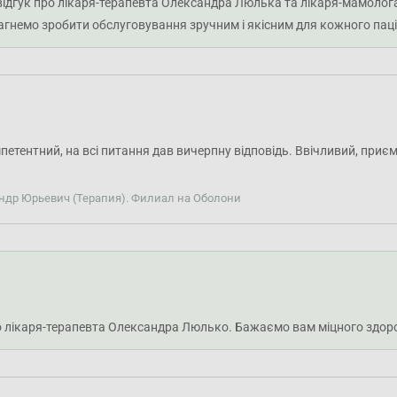
ідгук про лікаря-терапевта Олександра Люлька та лікаря-мамолога
гнемо зробити обслуговування зручним і якісним для кожного паці
етентний, на всі питання дав вичерпну відповідь. Ввічливий, приє
ндр Юрьевич (Терапия). Филиал на Оболони
ро лікаря-терапевта Олександра Люлько. Бажаємо вам міцного здоро