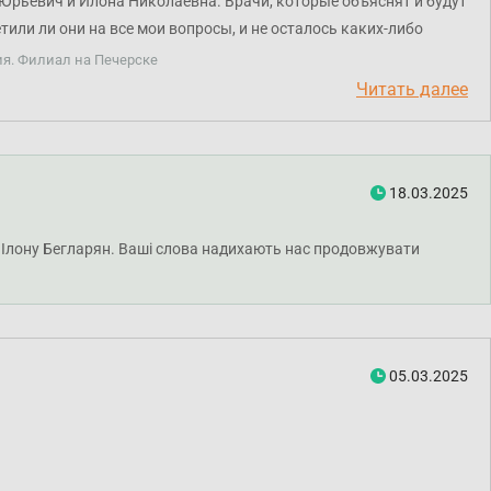
 Юрьевич и Илона Николаевна. Врачи, которые объяснят и будут
или ли они на все мои вопросы, и не осталось каких-либо
обратную связь после визита к врачу. Врачи заинтересованы в
ия. Филиал на Печерске
Читать далее
18.03.2025
а Ілону Бегларян. Ваші слова надихають нас продовжувати
05.03.2025