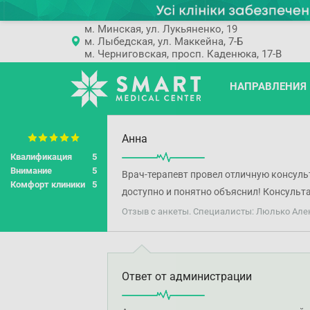
м. Минская, ул. Лукьяненко, 19
м. Лыбедская, ул. Маккейна, 7-Б
м. Черниговская, просп. Каденюка, 17-В
НАПРАВЛЕНИЯ
Анна
Квалификация
5
Внимание
5
Врач-терапевт провел отличную консуль
Комфорт клиники
5
доступно и понятно объяснил! Консульта
Отзыв с анкеты. Специалисты: Люлько Але
Ответ от администрации