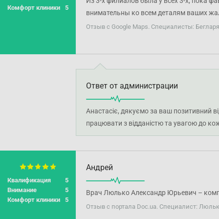
Из 3-х филиалов была у всех 3-х, пока 
Комфорт клиники
5
внимательны ко всем деталям ваших жало
дополнительных вопросов, на которые он
Отзыв с Google Maps. Специалисты: Бегла
решении проблемы, а не скачать из паци
Ответ от администрации
Анастасіє, дякуємо за ваш позитивний в
працювати з відданістю та увагою до ко
Андрей
Квалификация
5
Внимание
5
Врач Люлько Александр Юрьевич – компе
Комфорт клиники
5
Отзыв с портала Doc.ua. Специалист: Люль