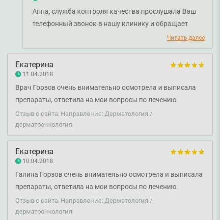
даже способы удаления знает и хочет определённый!!!!! А
Анна, служба контроля качества прослушала Ваш
Администрация говорил мол ну тогда до видано... Бгг вы
телефонный звонок в нашу клинику и обращает
больные там все? Я обязательно понаписяваю везде про
внимание на следующее. Администратор
Читать далее
ваше обдиралово, я даже не представляю тогда какие у
проинформировала Вас о стоимости процедуры
вас специалисты! И слава богу что отвёл отвашей горе-
удаления стержневой мозоли, а также о том, что
Екатерина
клиники!
перед удалением врач проводит осмотр с целью
11.04.2018
установления точного диагноза и рекомендует
Врач Горзов очень внимательно осмотрела и выписала
оптимальный метод удаления. Именно такой подход
препараты, ответила на мои вопросы по лечению.
рациональный и правильный в медицине, поскольку
Отзыв с сайта. Направление: Дерматология /
в телефонном режиме мы не знаем и не можем
дерматоонкология
знать, какая именно проблема имеет место.
Медицинских консультаций администраторы
Екатерина
клиники не предоставляют, это компетенция
10.04.2018
исключительно врачей. Во время разговора с Вами
Галина Горзов очень внимательно осмотрела и выписала
администратор не говорила о платной
препараты, ответила на мои вопросы по лечению.
консультацию - как правило, если после
Отзыв с сайта. Направление: Дерматология /
консультации выполняется процедура, то никакой
дерматоонкология