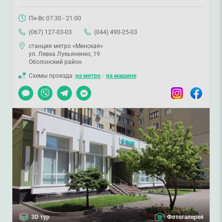
Пн-Вс 07:30 - 21:00
(067) 127-03-03
(044) 490-25-03
станция метро «Минская»
ул. Левка Лукьяненко, 19
Оболонский район
Схемы проезда:
на метро
/
на машине
Чат
Viber
Telegram
Messenger
Instagram
Facebook
3D тур
Фотогалерея