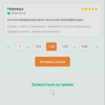
дополнительной оплаты не требуется, оплачивается
только стоимость процедуры. Однако, Вы не
Надежда
считали нужным дослушать объяснения
10.04.2018
администратора, разобраться в ситуации, задать
Оксана Федоровна врач высокой квалификации.
дополнительные вопросы с целью уточнения, а
Отзыв с сайта. Специалист: Клименко Оксана Федоровна
позволили себе повысить тон общения и бросили
(Дерматология / дерматоонкология)
трубку. Извините, что не смогли Вам помочь.
Желаем здоровья.
1
…
143
144
145
…
148
V
V
Оставить отзыв
Записаться на прием