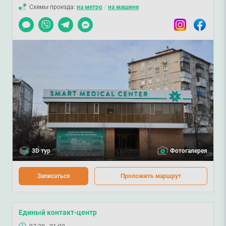
Схемы проезда:
на метро
/
на машине
Чат
Viber
Telegram
Messenger
Instagram
Facebook
3D тур
Фотогалерея
Записаться
Проложить маршрут
Единый контакт-центр