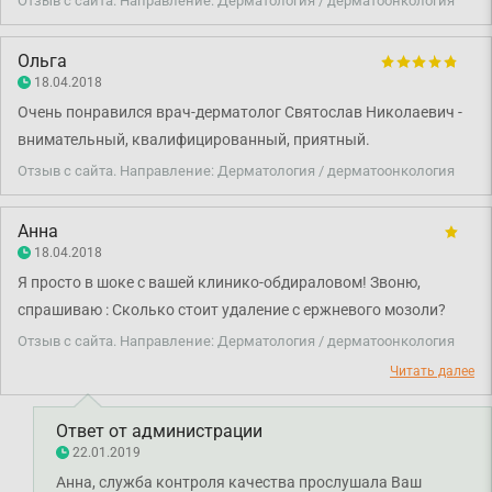
Отзыв с сайта. Направление: Дерматология / дерматоонкология
Ольга
18.04.2018
Очень понравился врач-дерматолог Святослав Николаевич -
внимательный, квалифицированный, приятный.
Отзыв с сайта. Направление: Дерматология / дерматоонкология
Анна
18.04.2018
Я просто в шоке с вашей клинико-обдираловом! Звоню,
спрашиваю : Сколько стоит удаление с ержневого мозоли?
Ответ: 200грн. Но знаете кто ж надо записаться на
Отзыв с сайта. Направление: Дерматология / дерматоонкология
консультацию к врачу и за консультацию отвалите 200-
Читать далее
300грн, мол вам врач посоветует каким способом удалить.
Спрашиваю : Какие методы есть. Ответ: Не знаю. Вы блин в
Ответ от администрации
своём уме??? Какого хрена человек должен платить за
22.01.2019
консультацию если знает чего туда идёт, а даже способы
Анна, служба контроля качества прослушала Ваш