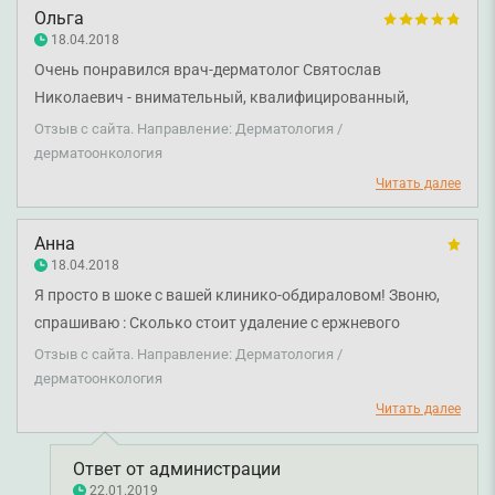
Ольга
18.04.2018
Очень понравился врач-дерматолог Святослав
Николаевич - внимательный, квалифицированный,
приятный.
Отзыв с сайта. Направление: Дерматология /
дерматоонкология
Читать далее
Анна
18.04.2018
Я просто в шоке с вашей клинико-обдираловом! Звоню,
спрашиваю : Сколько стоит удаление с ержневого
мозоли? Ответ: 200грн. Но знаете кто ж надо записаться
Отзыв с сайта. Направление: Дерматология /
на консультацию к врачу и за консультацию отвалите
дерматоонкология
200-300грн, мол вам врач посоветует каким способом
Читать далее
удалить. Спрашиваю : Какие методы есть. Ответ: Не знаю.
Вы блин в своём уме??? Какого хрена человек должен
Ответ от администрации
платить за консультацию если знает чего туда идёт, а
22.01.2019