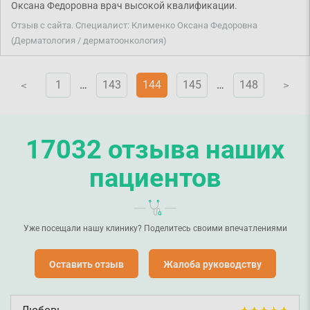
Оксана Федоровна врач высокой квалификации.
задать дополнительные вопросы с целью уточнения, а
Отзыв с сайта. Специалист: Клименко Оксана Федоровна
позволили себе повысить тон общения и бросили трубку.
(Дерматология / дерматоонкология)
Извините, что не смогли Вам помочь. Желаем здоровья.
1
…
143
144
145
…
148
V
V
17032 отзыва наших
пациентов
Уже посещали нашу клинику? Поделитесь своими впечатлениями
Оставить отзыв
Жалоба руководству