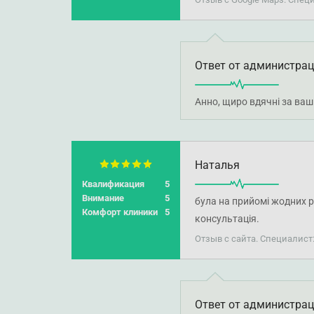
Ответ от администра
Анно, щиро вдячні за ваш 
Наталья
Квалификация
5
Внимание
5
була на прийомі жодних р
Комфорт клиники
5
консультація.
Отзыв с сайта. Специалист
Ответ от администра