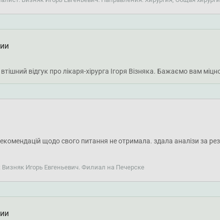
ции
втішний відгук про лікаря-хірурга Ігоря Візняка. Бажаємо вам міцно
екомендацій щодо свого питання не отримала. здала аналізи за рез
: Визняк Игорь Евгеньевич. Филиал на Печерске
ции