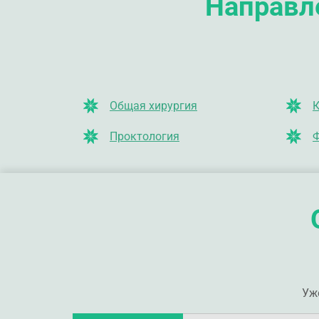
Направле
Общая хирургия
К
Проктология
Ф
Уж