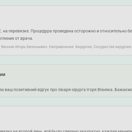
Е. на перевязке. Процедура проведена осторожно и относительно 
тления от врача.
: Визняк Игорь Евгеньевич. Направления: Хирургия, Сосудистая хирургия
ции
 ваш позитивний відгук про лікаря-хірурга Ігоря Візняка. Бажаємо
вязку на второй день, всё было сделано аккуратно, каждая манипу