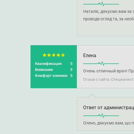
Наталіє, дякуємо вам за 
проводе огляд та, за нео
картину. Після отримання
профільного спеціаліста.
Елена
Квалификация
5
Внимание
5
Очень отличный врач! Пр
Комфорт клиники
5
Отзыв с сайта. Специалист
Ответ от администра
Олено, дякуємо вам, що п