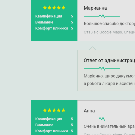
Марианна
Квалификация
5
Внимание
5
Большое спасибо доктору
Комфорт клиники
5
Отзыв с Google Maps. Спец
Ответ от администра
Маріанно, щиро дякуємо з
а робота лікаря й асисте
Анна
Квалификация
5
Внимание
5
Очень внимательный врач
Комфорт клиники
5
Отзыв с Google Maps. Спец