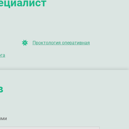
пециалист
Проктология оперативная
ога
в
ями