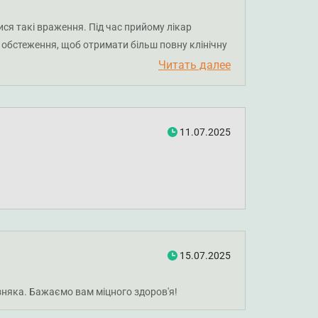
ися такі враження. Під час прийому лікар
і обстеження, щоб отримати більш повну клінічну
одо лікування або, за потреби, скеровується до
Читать далее
аємо вам міцного здоров’я.
11.07.2025
15.07.2025
зняка. Бажаємо вам міцного здоров'я!