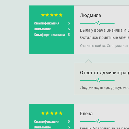
Людмила
Квалификация
5
Внимание
5
Была у врача Визняка И.
Комфорт клиники
5
Остались приятные впеча
Отзыв с сайта. Специалист
Ответ от администра
Людмило, щиро дякуємо за
Елена
Квалификация
5
Внимание
5
Очень благодарна за пере