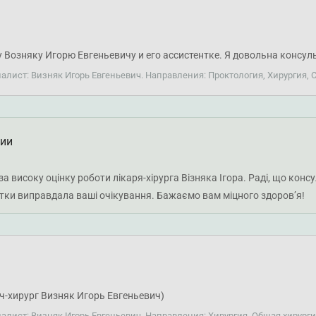
 Возняку Игорю Евгеньевичу и его ассистентке. Я довольна консу
иалист: Визняк Игорь Евгеньевич. Направления: Проктология, Хирургия, 
ции
а високу оцінку роботи лікаря-хірурга Візняка Ігора. Раді, що кон
нтки виправдала ваші очікування. Бажаємо вам міцного здоров’я!
-хирург Визняк Игорь Евгеньевич)
иалист: Визняк Игорь Евгеньевич. Направления: Хирургия, Общая хирург