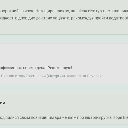
зворотний зв’язок. Нам щиро прикро, що після візиту у вас залишил
бхідності відповідно до стану пацієнта, рекомендує пройти додатков
 результатів аналізів зазвичай надаються подальші рекомендації щ
 Перепрошуємо, якщо візит залишив у вас негативні враження. Баж
офессионал своего дела! Рекомендую!
: Визняк Игорь Евгеньевич (Хирургия). Филиал на Печерске
ции
оділилися своїм позитивним враженням про лікаря-хірурга Ігоря Ві