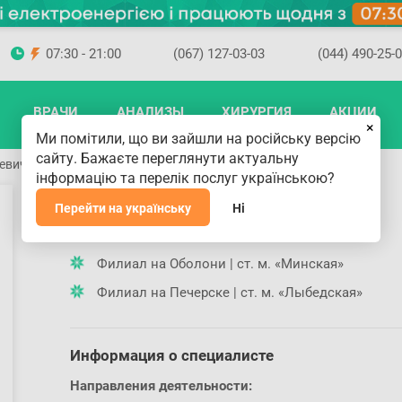
07:30 - 21:00
(067) 127-03-03
(044) 490-25-
ВРАЧИ
АНАЛИЗЫ
ХИРУРГИЯ
АКЦИИ
×
Ми помітили, що ви зайшли на російську версію
сайту. Бажаєте переглянути актуальну
ьевич
інформацію та перелік послуг українською?
Визняк Игорь Евгеньевич
Перейти на українську
Ні
Где принимает доктор
Филиал на Оболони | ст. м. «Минская»
Филиал на Печерске | ст. м. «Лыбедская»
Информация о специалисте
Направления деятельности: