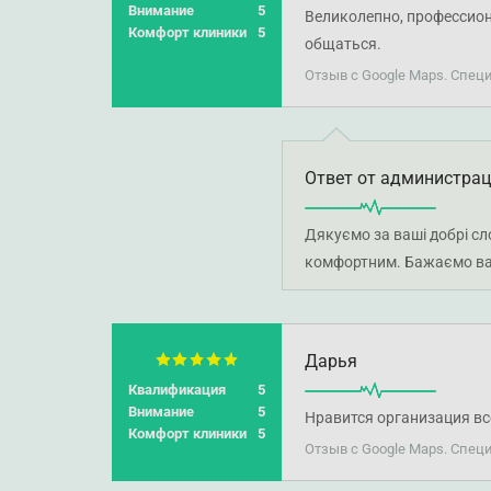
Внимание
5
Великолепно, профессион
Комфорт клиники
5
общаться.
Отзыв с Google Maps. Спец
Ответ от администра
Дякуємо за ваші добрі сл
комфортним. Бажаємо вам
Дарья
Квалификация
5
Внимание
5
Нравится организация вс
Комфорт клиники
5
Отзыв с Google Maps. Спец