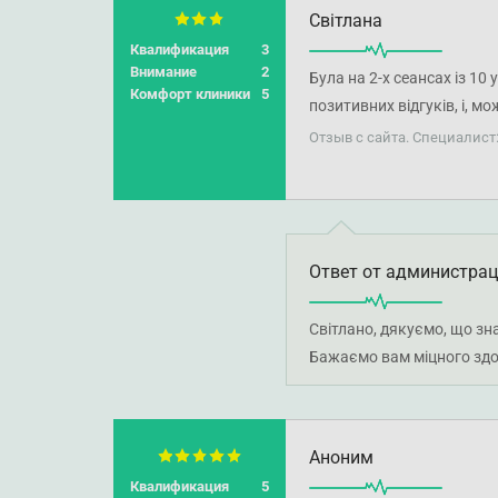
Світлана
Квалификация
3
Внимание
2
Була на 2-х сеансах із 1
Комфорт клиники
5
позитивних відгуків, і, м
отримала, попри те, що н
Отзыв с сайта. Специалист
декілька разів виникало 
самовпевненості, особливо
30-хвилинного сеансу зн
було близько 15 хвилин, ч
Ответ от администра
Світлано, дякуємо, що зн
Бажаємо вам міцного здо
Аноним
Квалификация
5