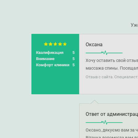
Уж
Оксана
Квалификация
5
Внимание
5
Хочу оставить свой отзыв
Комфорт клиники
5
массажа спины. Посещала
клинику пришла по этому
Отзыв с сайта. Специалист
выбор именно на професс
головная боль, раздраже
что такое возможно. Поэ
Максима Витальевича. Ед
Ответ от администра
это будет не просто как 
Если в теле зажимы, Макс
титанический труд. По ощ
Оксано, дякуємо вам за ч
благодарна всем сотрудн
Вітрука допомогла вам до