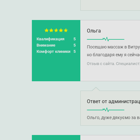
професійний підхід, уваж
активного способу життя
Ольга
Квалификация
5
Внимание
5
Посещаю массаж в Витрук
Комфорт клиники
5
но благодаря ему я сейча
Лучший специалист. Рек
Отзыв с сайта. Специалист
Ответ от администра
Ольго, дуже дякуємо за 