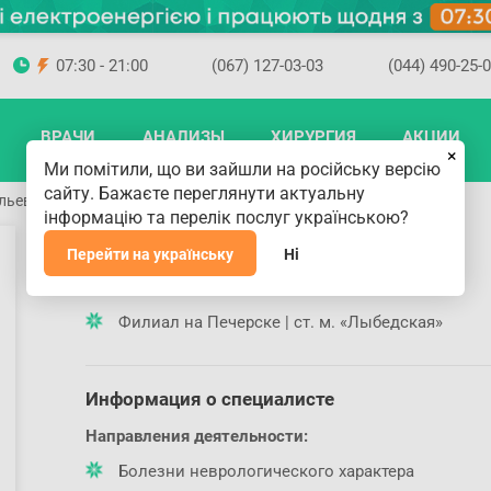
07:30 - 21:00
(067) 127-03-03
(044) 490-25-
ВРАЧИ
АНАЛИЗЫ
ХИРУРГИЯ
АКЦИИ
×
Ми помітили, що ви зайшли на російську версію
сайту. Бажаєте переглянути актуальну
льевич
інформацію та перелік послуг українською?
Витрук Максим Витальевич
Перейти на українську
Ні
Где принимает специалист
Филиал на Печерске | ст. м. «Лыбедская»
Информация о специалисте
Направления деятельности:
Болезни неврологического характера