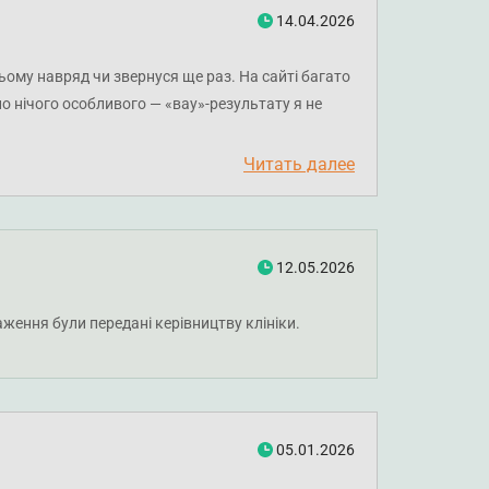
14.04.2026
ьому навряд чи звернуся ще раз. На сайті багато
уло нічого особливого — «вау»-результату я не
му та нетактовну критику колег. Під час сеансу
ю думку, це було проявом надмірної
Читать далее
і різкі маніпуляції. Також не сподобалось, що з
я щодо розташування м’язів. Фактичного масажу
12.05.2026
ження були передані керівництву клініки.
05.01.2026