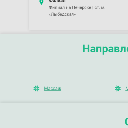
Филиал
Филиал на Печерске | ст. м.
«Лыбедская»
Направле
Массаж