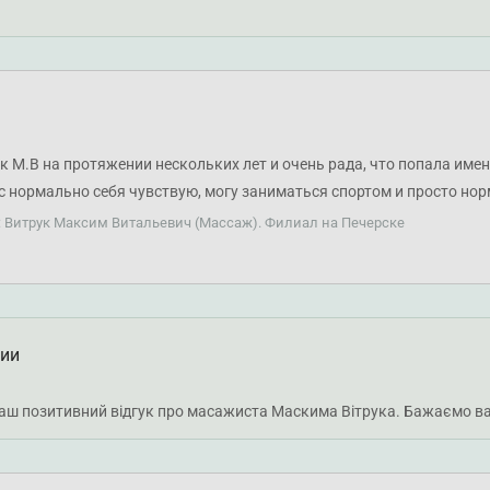
ність і роботу з причиною проблеми, а не лише симптомами. Раді, що
. Бажаємо вам міцного здоров'я!
 М.В на протяжении нескольких лет и очень рада, что попала имен
с нормально себя чувствую, могу заниматься спортом и просто нор
омендую!
: Витрук Максим Витальевич (Массаж). Филиал на Печерске
ции
ваш позитивний відгук про масажиста Маскима Вітрука. Бажаємо ва