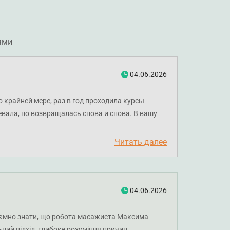
ями
04.06.2026
о крайней мере, раз в год проходила курсы
вала, но возвращалась снова и снова. В вашу
х специалистов по массажу. Но остановила свой
твовала результат – постепенно начал исчезать
Читать далее
 тело словно оживало – я уже даже не верила,
ши проблемы, уверенно рекомендую именно
еском самочувствии к лучшему, и к тому, что
те, к которым мы, в большинстве своем привыкли.
04.06.2026
елание помочь пациенту - а это, скажу я вам,
 и результат, поверьте, того стоит. Очень
приємно знати, що робота масажиста Максима
листов.
ний підхід, глибоке розуміння причин