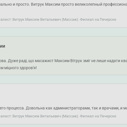
ально и просто. Витрук Максим просто великолепный профессионал
иалист: Витрук Максим Витальевич (Массаж). Филиал на Печерске
ции
ова. Дуже раді, що масажист Максим Вітрук зміг не лише надати кв
 міцного здоров'я!
его процесса. Довольна как администраторами, так и врачами, и
иалист: Витрук Максим Витальевич (Массаж). Филиал на Печерске