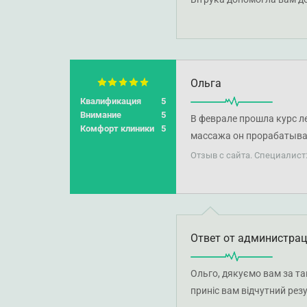
дискомфорту та відповід
Ольга
Квалификация
5
Внимание
5
В феврале прошла курс 
Комфорт клиники
5
массажа он прорабатыва
зажаты, поэтому физичес
Отзыв с сайта. Специалист
только о лечении тела, э
разная ситуация) я стал
упражнениями и просто б
настроение, сон, стала с
Ответ от администра
нуждалась. Это не спа-м
профессионализм, авторс
массаже повторно (через 
Ольго, дякуємо вам за т
предыдущего курса. Обяз
приніс вам відчутний резу