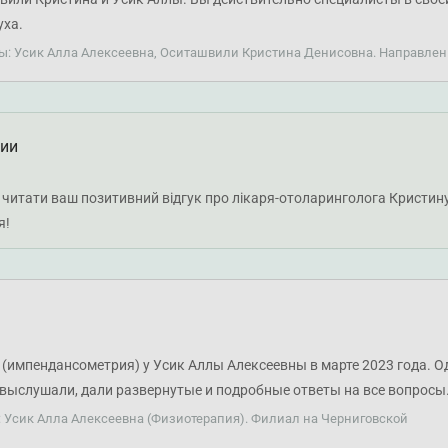
уха.
ты: Усик Алла Алексеевна, Оситашвили Кристина Денисовна. Направлен
ции
читати ваш позитивний відгук про лікаря-отоларинголога Кристину 
я!
(импендансометрия) у Усик Аллы Алексеевны в марте 2023 года. О
я выслушали, дали развернутые и подробные ответы на все вопросы.
жной мне информации. Спасибо большое!
: Усик Алла Алексеевна (Физиотерапия). Филиал на Черниговской