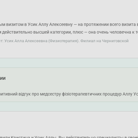
ым визитом в Усик Аллу Алексеевну — на протяжении всего визита в
действительно высшей категории, плюс — она очень человечна к те
т: Усик Алла Алексеевна (Физиотерапия). Филиал на Черниговской
ции
итивний відгук про медсестру фізіотерапевтичних процедур Аллу У
вили Кристина и Усик Аллы. Вы действительно специалисты в своей