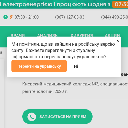
07:30 - 21:00
(067) 127-03-03
(044) 490-25-
ВРАЧИ
АНАЛИЗЫ
ХИРУРГИЯ
АКЦИИ
×
Ми помітили, що ви зайшли на російську версію
сайту. Бажаєте переглянути актуальну
на
інформацію та перелік послуг українською?
Усик Алла Алексеевна
Перейти на українську
Ні
Образование и профессиональные достиже
Киевский медицинский колледж №3, специальность
рентгенологии, 2020 г.
ЗАПИСАТЬСЯ НА ПРИЕМ