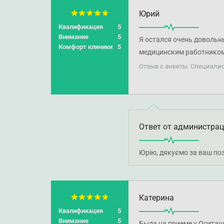
Юрий
Квалификация
5
Внимание
5
Я остался очень довольн
Комфорт клиники
5
медицинским работником 
специалисту своего дела!
Отзыв с анкеты. Специалис
Ответ от администра
Юрію, дякуємо за ваш поз
Катерина
Квалификация
5
Внимание
5
Была на приеме у Оситаш