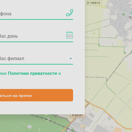
иями
Политики приватности
и
аться на прием