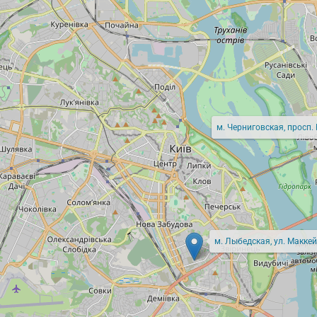
м. Черниговская, просп.
м. Лыбедская, ул. Маккей