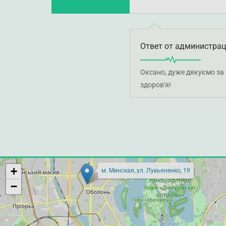
Ответ от администра
Оксано, дуже дякуємо за 
здоров'я!
+
м. Минская, ул. Лукьяненко, 19
−