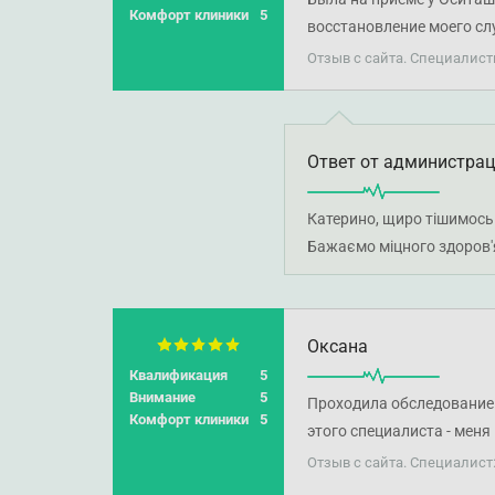
Комфорт клиники
5
восстановление моего сл
Отзыв с сайта. Специалис
Ответ от администра
Катерино, щиро тішимось 
Бажаємо міцного здоров'
Оксана
Квалификация
5
Внимание
5
Проходила обследование 
Комфорт клиники
5
этого специалиста - мен
максимум полезной и ну
Отзыв с сайта. Специалист