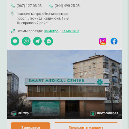
(067) 127-03-03
(044) 490-25-03
станция метро «Черниговская»
просп. Леонида Каденюка, 17-В
Днепровский район
Схемы проезда:
на метро
/
на машине
Чат
Viber
Telegram
Messenger
Instagram
Facebook
3D тур
Фотогалерея
Записаться
Проложить маршрут