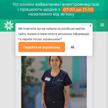
НАПРАВЛЕНИЯ
ВРАЧИ
(067) 127-03-03
ПОИСК
ЕЩЁ
×
Ми помітили, що ви зайшли на російську версію
сайту. Бажаєте переглянути актуальну інформацію
та перелік послуг українською?
Перейти на українську
Ні