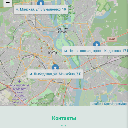
−
м. Минская, ул. Лукьяненко, 19
м. Черниговская, просп. Каденюка, 17-
м. Лыбедская, ул. Маккейна, 7-Б
Leaflet
|
OpenStreetMap
Контакты