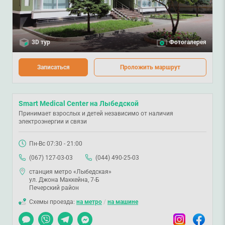
3D тур
Фотогалерея
Записаться
Проложить маршрут
Smart Medical Center на Лыбедской
Принимает взрослых и детей независимо от наличия
электроэнергии и связи
Пн-Вс 07:30 - 21:00
(067) 127-03-03
(044) 490-25-03
станция метро «Лыбедская»
ул. Джона Маккейна, 7-Б
Печерский район
Схемы проезда:
на метро
/
на машине
Чат
Viber
Telegram
Messenger
Instagram
Facebook