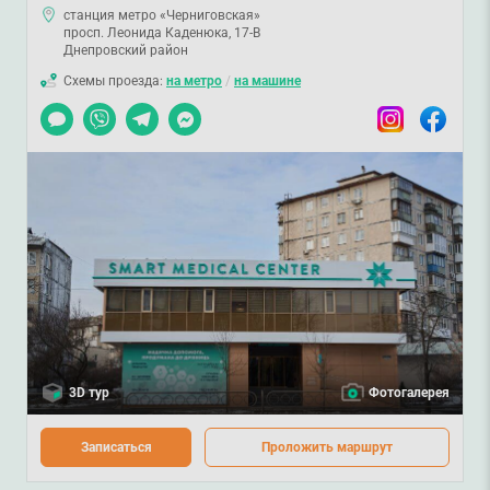
станция метро «Черниговская»
просп. Леонида Каденюка, 17-В
Днепровский район
Схемы проезда:
на метро
/
на машине
Чат
Viber
Telegram
Messenger
Instagram
Facebook
3D тур
Фотогалерея
Записаться
Проложить маршрут