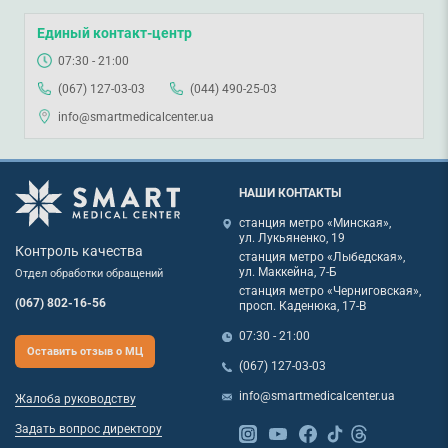
Единый контакт-центр
07:30 - 21:00
(067) 127-03-03
(044) 490-25-03
info@smartmedicalcenter.ua
НАШИ КОНТАКТЫ
станция метро «Минская»,
ул. Лукьяненко, 19
Контроль качества
станция метро «Лыбедская»,
ул. Маккейна, 7-Б
Отдел обработки обращений
станция метро «Черниговская»,
(067) 802-16-56
просп. Каденюка, 17-В
07:30 - 21:00
Оставить отзыв о МЦ
(067) 127-03-03
info@smartmedicalcenter.ua
Жалоба руководству
Задать вопрос директору