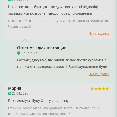
На всі питання були дані не дуже конкретні відповіді,
залишились розгублені щодо порад покращення
прикорму, лікарка не знала, що ЗАК є рекомендованим
Отзыв с сайта. Специалист: Щука Ольга Ивановна. Филиал на
для нашого віку, не знала, що існують підгузки для
Черниговской
плавання😅, не назвала жодного репеленту до
Читать далее
рекомендації. Щодо вакцинації - інформація була надана
зрозуміло і точно, навіть роздрукувала паспорт з усіма
Ответ от администрации
нашими вакцинами зробленими. Медсестра і лікарка не
12.05.2026
могли одразу вирішити куди ставити вакцину - в руку чи
Оксано, дякуємо, що знайшли час поспілкуватися з
ногу, медсестра не привіталась і не попрощалася
нашим менеджером із якості. Ваші зауваження були
виходячи з кабінету, на рецепції також нас не спитали чи
передані керівництву клініки. Бажаємо вам міцного
Читать далее
все сподобалось, як зазвичай це прийнято в клініці. Дану
здоров’я!
філію відвідували не раз, і майже всі рази залишились не
Мария
дуже враження, у порівнянні з філією на Либідській.
20.04.2026
Рекомендую Щуку Ольгу Ивановну!
Отзыв с Google Maps. Специалист: Щука Ольга Ивановна
(Педиатрия). Филиал на Черниговской