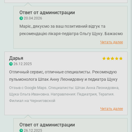
Ответ от администрации
20.04.2026
Маріє, дякуємо за ваш позитивний відгук та
рекомендацію лікаря-педіатра Ольгу Щуку. Бажаємо
вам міцного здоров'я!
Читать далее
Дарья
26.12.2025
Отличный сервис, отличные специалисты. Рекомендую
пульмонолога Шпак Анну Леонидовну и педиатра Щуку
Ольгу Ивановну.
Отзыв с Google Maps. Специалисты: Шпак Анна Леонидовна,
Щука Ольга Ивановна. Направления: Педиатрия, Терапия.
Филиал на Черниговской
Читать далее
Ответ от администрации
26.12.2025