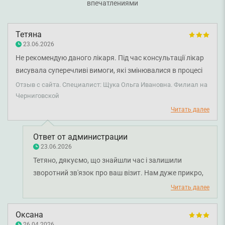
впечатлениями
Тетяна
23.06.2026
Не рекомендую даного лікаря. Під час консультації лікар
висувала суперечливі вимоги, які змінювалися в процесі
прийому, не надала чіткого обґрунтування своїх рішень та
Отзыв с сайта. Специалист: Щука Ольга Ивановна. Филиал на
допускала недоречні коментарі й запитання, що не
Черниговской
стосувалися мети звернення. Після прийому залишилося
Читать далее
враження непрофесійного та неетичного ставлення до
пацієнта.
Ответ от администрации
23.06.2026
Тетяно, дякуємо, що знайшли час і залишили
зворотний зв'язок про ваш візит. Нам дуже прикро,
що у вас склалися такі враження про лікаря. Ми
Читать далее
передали ваші слова менеджеру з якості для
детального опрацювання ситуації. Бажаємо вам
Оксана
міцного здоров'я.
26.04.2026