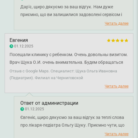
Дар'є, щиро дякуємо за ваш відгук. Нам дуже
приємно, що ви залишилися задоволені сервісом і
роботою наших спеціалістів. Дякуємо за
Читать далее
рекомендацію лікаря-пульмонолога Ганни Шпак та
лікаря-педіатра Ольги Щуки. Бажаємо вам міцного
Евгения
здоров'я!
01.12.2025
Посещали клинику с ребенком. Очень довольны визитом.
Врач Щука О.И. очень внимательна. Будем обращаться
при необходимости еще. P.s. Дочь в восторге от подарков,
Отзыв с Google Maps. Специалист: Щука Ольга Ивановна
выдавших ей на рецепции после визита к врачу.
(Педиатрия). Филиал на Черниговской
Читать далее
Ответ от администрации
01.12.2025
Євгеніє, щиро дякуємо за ваш відгук за теплі слова
про лікаря-педіатра Ольгу Щуку. Приємно чути, що
візит до нашої клініки залишив у вас позитивні
Читать далее