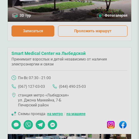
3D тур
Фотогалерея
Записаться
Проложить маршрут
Smart Medical Center на Лыбедской
Принимает взрослых и детей независимо от наличия
электроэнергии и связи
Пн-Вс 07:30 - 21:00
(067) 127-03-03
(044) 490-25-03
станция метро «Лыбедская»
ул. Джона Маккейна, 7-Б
Печерский район
Схемы проезда:
на метро
/
на машине
Чат
Viber
Telegram
Messenger
Instagram
Facebook