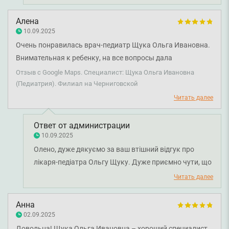
враження. Бажаємо вам міцного здоров'я!
Алена
10.09.2025
Очень понравилась врач-педиатр Щука Ольга Ивановна.
Внимательная к ребенку, на все вопросы дала
развернутые ответы, приятная.
Отзыв с Google Maps. Специалист: Щука Ольга Ивановна
(Педиатрия). Филиал на Черниговской
Читать далее
Ответ от администрации
10.09.2025
Олено, дуже дякуємо за ваш втішний відгук про
лікаря-педіатра Ольгу Щуку. Дуже приємно чути, що
візит до лікаря залишив у вас позитивні враження.
Читать далее
Бажаємо вам міцного здоров'я!
Анна
02.09.2025
Довольна! Щука Ольга Ивановна – хороший специалист.