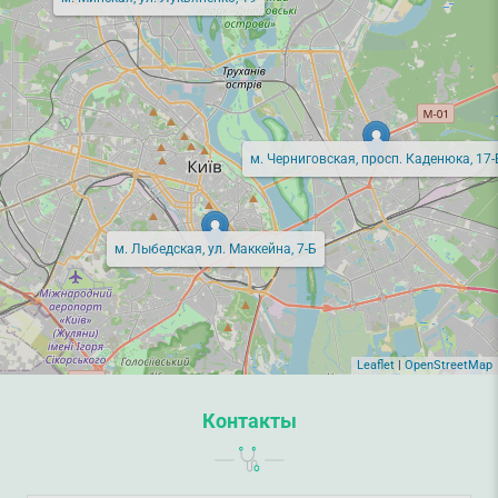
м. Черниговская, просп. Каденюка, 17-
м. Лыбедская, ул. Маккейна, 7-Б
Leaflet
|
OpenStreetMap
Контакты