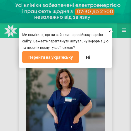
НАПРАВЛЕНИЯ
ВРАЧИ
(067) 127-03-03
ПОИСК
ЕЩЁ
×
Ми помітили, що ви зайшли на російську версію
сайту. Бажаєте переглянути актуальну інформацію
та перелік послуг українською?
Перейти на українську
Ні