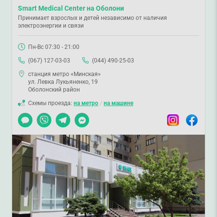
Smart Medical Center на Оболони
Принимает взрослых и детей независимо от наличия
электроэнергии и связи
Пн-Вс 07:30 - 21:00
(067) 127-03-03
(044) 490-25-03
станция метро «Минская»
ул. Левка Лукьяненко, 19
Оболонский район
Схемы проезда:
на метро
/
на машине
Чат
Viber
Telegram
Messenger
Instagram
Facebook