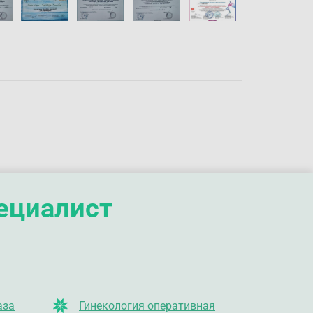
пециалист
аза
Гинекология оперативная