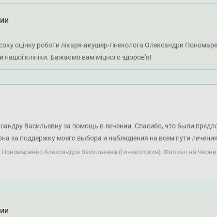
ции
соку оцінку роботи лікаря-акушер-гінеколога Олександри Пономарен
 нашої клініки. Бажаємо вам міцного здоров'я!
сандру Васильевну за помощь в лечении. Спасибо, что были пред
рна за поддержку моего выбора и наблюдения на всем пути лечения
ом!
: Пономаренко Александра Васильевна (Гинекология). Филиал на Черни
ции