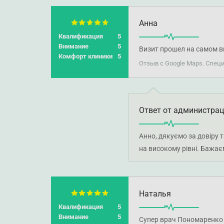
Анна
Квалификация
5
Внимание
5
Визит прошел на самом в
Комфорт клиники
5
Отзыв с Google Maps. Спе
Ответ от администра
Анно, дякуємо за довіру 
на високому рівні. Бажає
Наталья
Квалификация
5
Внимание
5
Супер врач Пономаренко 