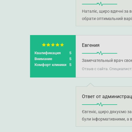
Наталіє, щиро вдячні за 
обрати оптимальний варіа
Евгения
Квалификация
5
Внимание
5
Замечательный врач своег
Комфорт клиники
5
Отзыв с сайта. Специалист
Ответ от администра
Євгеніє, щиро дякуємо за
були інформативними, а в