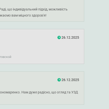
аді, що індивідуальний підхід, можливість
ажаємо вам міцного здоров'я!
26.12.2025
говской
26.12.2025
Пономаренко. Нам дуже радісно, що огляд та УЗД