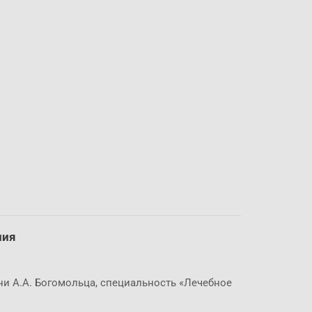
и
ния
и А.А. Богомольца, специальность «Лечебное