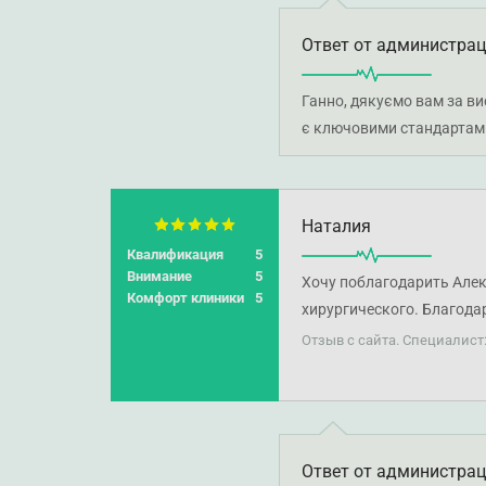
Ответ от администра
Ганно, дякуємо вам за ви
є ключовими стандартами
Наталия
Квалификация
5
Внимание
5
Хочу поблагодарить Алек
Комфорт клиники
5
хирургического. Благода
наступающим Новым Год
Отзыв с сайта. Специалист
Ответ от администра