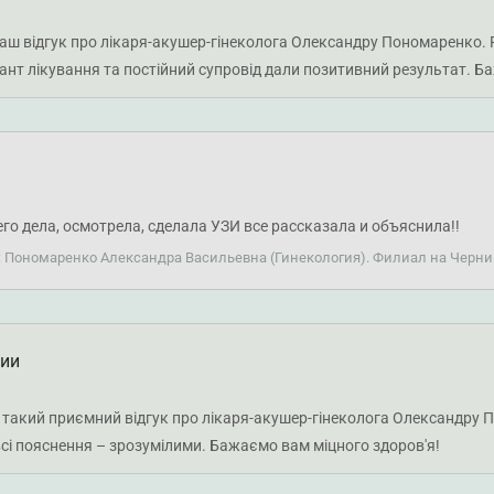
ваш відгук про лікаря-акушер-гінеколога Олександру Пономаренко. Р
нт лікування та постійний супровід дали позитивний результат. Б
о дела, осмотрела, сделала УЗИ все рассказала и объяснила!!
: Пономаренко Александра Васильевна (Гинекология). Филиал на Черни
ции
 такий приємний відгук про лікаря-акушер-гінеколога Олександру 
сі пояснення – зрозумілими. Бажаємо вам міцного здоров'я!