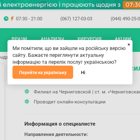
07:30 - 21:00
(067) 127-03-03
(044) 490-25-
ВРАЧИ
АНАЛИЗЫ
ХИРУРГИЯ
АКЦИИ
×
Ми помітили, що ви зайшли на російську версію
сайту. Бажаєте переглянути актуальну
ндра Васильевна
інформацію та перелік послуг українською?
Пономаренко Александра Васи
Перейти на українську
Ні
Где принимает доктор
Филиал на Черниговской | ст. м. «Черниговска
Проводит онлайн-консультации
Информация о специалисте
Направления деятельности: