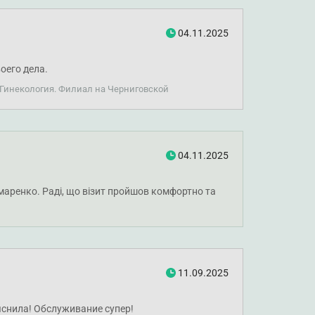
04.11.2025
оего дела.
 Гинекология. Филиал на Черниговской
04.11.2025
амаренко. Раді, що візит пройшов комфортно та
11.09.2025
яснила! Обслуживание супер!