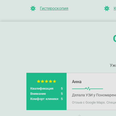
Гистероскопия
К
Уж
Анна
Квалификация
5
Внимание
5
Делала УЗИ у Пономаренк
Комфорт клиники
5
Отзыв с Google Maps. Спец