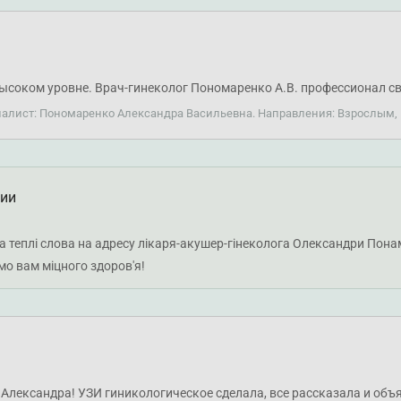
ысоком уровне. Врач-гинеколог Пономаренко А.В. профессионал св
циалист: Пономаренко Александра Васильевна. Направления: Взрослым,
ции
та теплі слова на адресу лікаря-акушер-гінеколога Олександри Пон
мо вам міцного здоров'я!
Александра! УЗИ гиникологическое сделала, все рассказала и объ