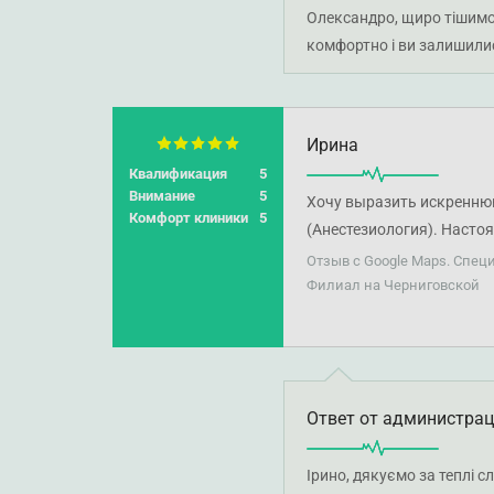
Олександро, щиро тішимо
комфортно і ви залишили
Ирина
Квалификация
5
Внимание
5
Хочу выразить искреннюю
Комфорт клиники
5
(Анестезиология). Насто
отлично, хотя поначалу б
Отзыв с Google Maps. Спец
диагностику, очень реко
Филиал на Черниговской
Ответ от администра
Ірино, дякуємо за теплі с