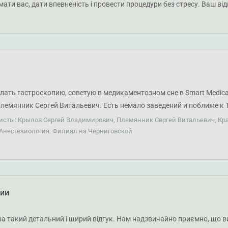
ати вас, дати впевненість і провести процедури без стресу. Ваш в
елать гастроскопию, советую в медикаментозном сне в Smart Medic
лемянник Сергей Витальевич. Есть немало заведений и поближе к 
ало времени, а надо медицинские услуги, обращаюсь с 2020 года. Н
листы: Крылов Сергей Владимирович, Племянник Сергей Витальевич, Кр
да-то делала в клинике, супер прошла. У меня есть определенные о
 Анестезиология. Филиал на Черниговской
вролога Краснопольскую Наталью Анатольевну. Вообще мне везло с
мог в эти дни. Также нравится администрация, пытаются идти на в
водят детей куда придется.
ции
а такий детальний і щирий відгук. Нам надзвичайно приємно, що ви