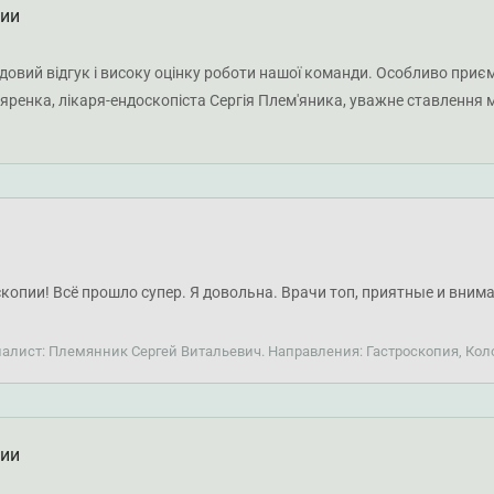
ции
довий відгук і високу оцінку роботи нашої команди. Особливо приєм
яренка, лікаря-ендоскопіста Сергія Плем'яника, уважне ставлення м
цного здоров'я!
скопии! Всё прошло супер. Я довольна. Врачи топ, приятные и вни
иалист: Племянник Сергей Витальевич. Направления: Гастроскопия, Ко
ции