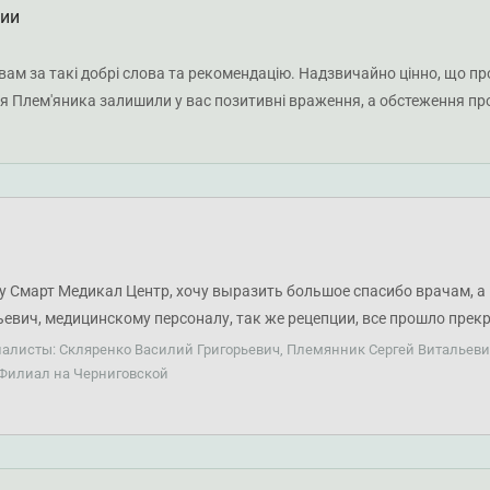
ции
м за такі добрі слова та рекомендацію. Надзвичайно цінно, що про
гія Плем'яника залишили у вас позитивні враження, а обстеження 
у Смарт Медикал Центр, хочу выразить большое спасибо врачам, а
евич, медицинскому персоналу, так же рецепции, все прошло прекр
ьна, рекомендую.
иалисты: Скляренко Василий Григорьевич, Племянник Сергей Витальеви
 Филиал на Черниговской