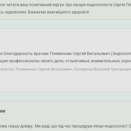
ся читати ваш позитивний відгук про лікаря-ендоскопіста Сергія 
сь задоволені. Бажаємо вам міцного здоров'я!
 благодарность врачам: Племянник Сергей Витальевич (Эндоскоп
ящие профессионалы своего дела, отзывчивые, внимательные, хорош
ыло сильное волнение перед процедурой (ЭГДС, колоноскопия). Так
иалисты: Племянник Сергей Витальевич, Скляренко Василий Григорьеви
мендую! Вас внимательно выслушают, успокоят и качественно пров
ции
лова і вашу довіру. Ми раді, що під час процедури лікар-ендоскопіст 