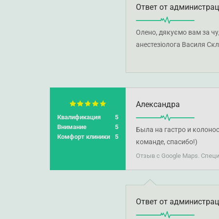
Ответ от администра
Олено, дякуємо вам за чу
анестезіолога Василя Скл
рецепції. Бажаємо вам мі
Александра
Квалификация
5
Внимание
5
Была на гастро и колоно
Комфорт клиники
5
команде, спасибо!)
Отзыв с Google Maps. Спец
Ответ от администра