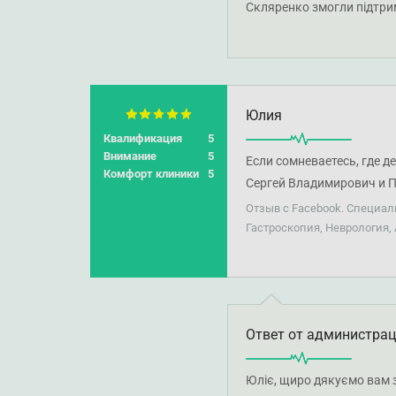
Скляренко змогли підтрим
міцного здоров'я!
Юлия
Квалификация
5
Внимание
5
Если сомневаетесь, где д
Комфорт клиники
5
Сергей Владимирович и П
у меня немного денег и м
Отзыв с Facebook. Специа
Печерске. И операцию ког
Гастроскопия, Неврология,
советую. Так же, как не
тех, кто больше всего по
немало детей, а мамы не 
Ответ от администра
Юліє, щиро дякуємо вам з