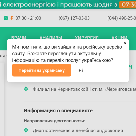
07:30 - 21:00
(067) 127-03-03
(044) 490-25-
ВРАЧИ
АНАЛИЗЫ
ХИРУРГИЯ
АКЦИИ
×
Ми помітили, що ви зайшли на російську версію
сайту. Бажаєте переглянути актуальну
итальевич
інформацію та перелік послуг українською?
Племянник Сергей Витальевич
Перейти на українську
Ні
Где принимает доктор
Филиал на Черниговской | ст. м. «Черниговска
Информация о специалисте
Направления деятельности:
Диагностическая и лечебная эндоскопия