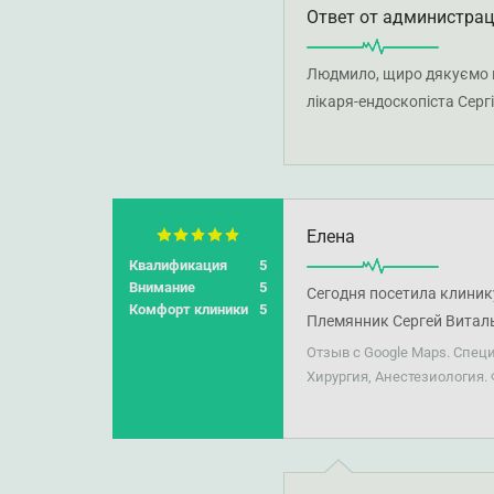
Ответ от администра
Людмило, щиро дякуємо ва
лікаря-ендоскопіста Сер
здоров'я!
Елена
Квалификация
5
Внимание
5
Сегодня посетила клиник
Комфорт клиники
5
Племянник Сергей Виталь
вопросы. Осталась довол
Отзыв с Google Maps. Спец
Хирургия, Анестезиология.