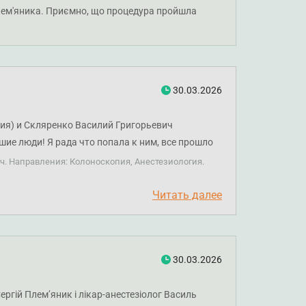
Плем'яника. Приємно, що процедура пройшла
30.03.2026
ия) и Скляренко Василий Григорьевич
ие люди! Я рада что попала к ним, все прошло
 что если вам нужно будет сделать эту
ч. Направления: Колоноскопия, Анестезиология.
едут диагностику! Спасибо❤️❤️
Читать далее
30.03.2026
Сергій Племʼяник і лікар-анестезіолог Василь