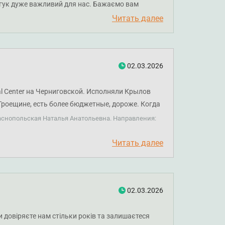
ідгук дуже важливий для нас. Бажаємо вам
Читать далее
02.03.2026
al Center на Черниговской. Исполняли Крылов
Троещине, есть более бюджетные, дороже. Когда
а Оболони тоже был, есть еще филиал на
аснопольская Наталья Анатольевна. Направления:
собенности по наркозу. Здесь все было супер,
 врачами, там перечень больше. Пока отмечаю
Читать далее
стречу по разным вопросам. Вижу тот каждый раз
02.03.2026
 довіряєте нам стільки років та залишаєтеся