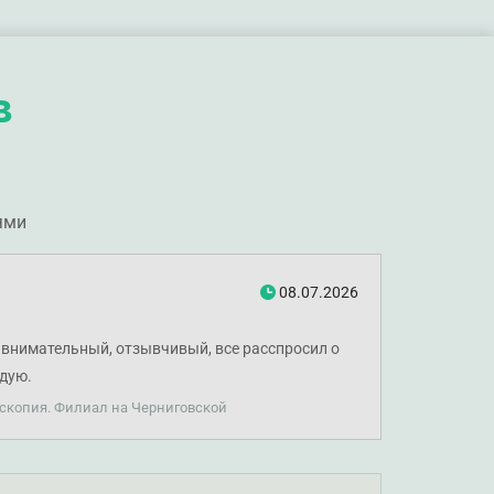
в
ями
08.07.2026
внимательный, отзывчивый, все расспросил о
ндую.
оскопия. Филиал на Черниговской