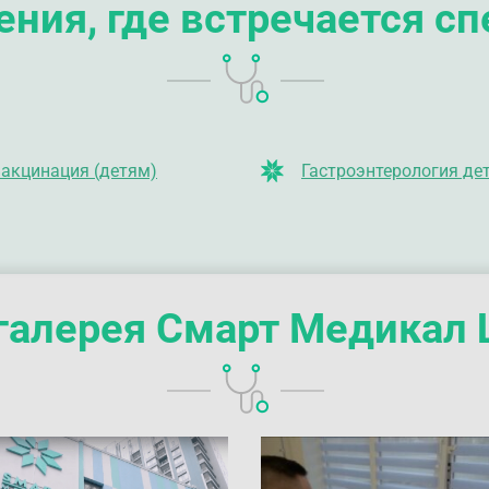
ния, где встречается с
акцинация (детям)
Гастроэнтерология де
галерея Смарт Медикал 