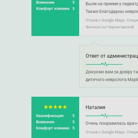
Внимание
5
Были на приеме у педиат
Комфорт клиники
5
Также благодарны невро
Отзыв с Google Maps. Спец
Филиал на Черниговской
Ответ от администра
Дякуємо вам за довіру та
дитячого невролога Марії
Наталия
Квалификация
5
Внимание
5
Очень понравилась врач-
Комфорт клиники
5
Отзыв с Google Maps. Спец