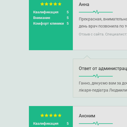
Анна
Квалификация
5
Внимание
5
Прекрасная, внимательна
Комфорт клиники
5
день врач позвонила по 
и профессионализм!
Отзыв с сайта. Специалис
Ответ от администра
Ганно, дякуємо вам за доб
лікаря-педіатра Людмили
Аноним
Квалификация
5