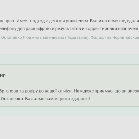
я врач. Имеет подход к детям и родителям. Были на осмотре, сдал
телефону для расшифровки результатов и корректировки назначенн
т: Остапенко Людмила Евгеньевна (Педиатрия). Филиал на Черниговско
ции
рі слова та довіру до нашої клініки. Нам дуже приємно, що ви висо
 Остапенко. Бажаємо вам міцного здоров'я!