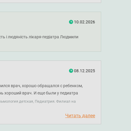
10.02.2026
ість і людяність лікаря-педіатра Людмили
08.12.2025
ился врач, хорошо обращался с ребенком,
ень хороший врач. И еще были у педиатра
 все капризы дочери и приступили к работе. Во
льмология детская, Педиатрия. Филиал на
ь хороший врач.
Читать далее