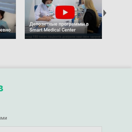
Депозитные программы в
евно
Smart Medical Center
в
ями