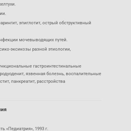
елтухи.
ии.
арингит, эпиглотит, острый обструктивный
нфекции мочевыводящих путей.
сико-эксикозы разной этиологии,
функциональные гастроинтестинальные
стродуоденит, язвенная болезнь, воспалительные
стит, панкреатит, расстройства
ния
ь «Педиатрия», 1993 г.