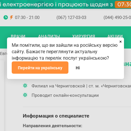
07:30 - 21:00
(067) 127-03-03
(044) 490-25-
ВРАЧИ
АНАЛИЗЫ
ХИРУРГИЯ
АКЦИИ
×
Ми помітили, що ви зайшли на російську версію
сайту. Бажаєте переглянути актуальну
Евгеньевна
інформацію та перелік послуг українською?
Остапенко Людмила Евгеньевн
Перейти на українську
Ні
Где принимает доктор
Филиал на Черниговской | ст. м. «Черниговска
Проводит онлайн-консультации
Информация о специалисте
Направления деятельности: