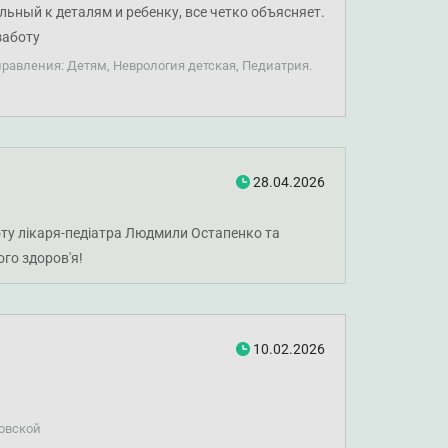
ьный к деталям и ребенку, все четко объясняет.
заботу
равления: Детям, Неврология детская, Педиатрия.
28.04.2026
оту лікаря-педіатра Людмили Остапенко та
го здоров'я!
10.02.2026
говской