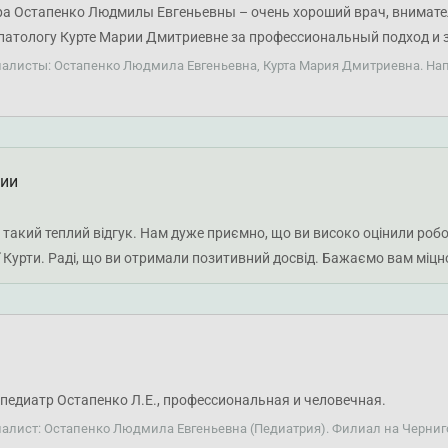
ра Остапенко Людмилы Евгеньевны – очень хороший врач, внимател
патологу Курте Марии Дмитриевне за профессиональный подход и 
иалисты: Остапенко Людмила Евгеньевна, Курта Мария Дмитриевна. Нап
ции
 такий теплий відгук. Нам дуже приємно, що ви високо оцінили роб
 Курти. Раді, що ви отримали позитивний досвід. Бажаємо вам міцно
педиатр Остапенко Л.Е., профессиональная и человечная.
иалист: Остапенко Людмила Евгеньевна (Педиатрия). Филиал на Черни