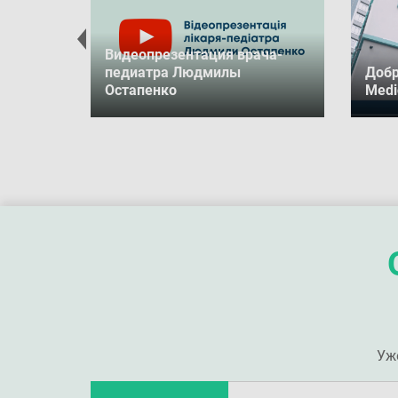
Видеопрезентация врача-
педиатра Людмилы
Добр
Остапенко
Medic
Уж