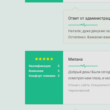
Ответ от администра
Наталіє, дуже дякуємо за
Остапенко. Бажаємо вам 
Милана
Квалификация
5
Внимание
5
Добрый день! Были сегод
Комфорт клиники
5
осмотрел нам глаза, и на
Остапенко Людмилы, мы н
Отзыв с сайта. Специалист
время приема она очень 
Черниговской