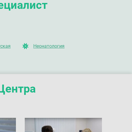
пециалист
тская
Неонатология
Центра