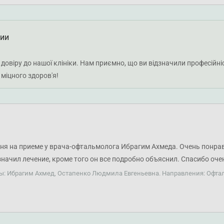
ции
 довіру до нашої клініки. Нам приємно, що ви відзначили професійн
міцного здоров'я!
ня на приеме у врача-офтальмолога Ибрагим Ахмеда. Очень понрав
значил лечение, кроме того он все подробно объяснил. Спасибо оч
еоднократно у нее уже были, и она очень хороший врач, переждали
ы: Ибрагим Ахмед, Остапенко Людмила Евгеньевна. Направления: Офта
хорошо обращается с ребенком, приятная и хорошая. Спасибо очен