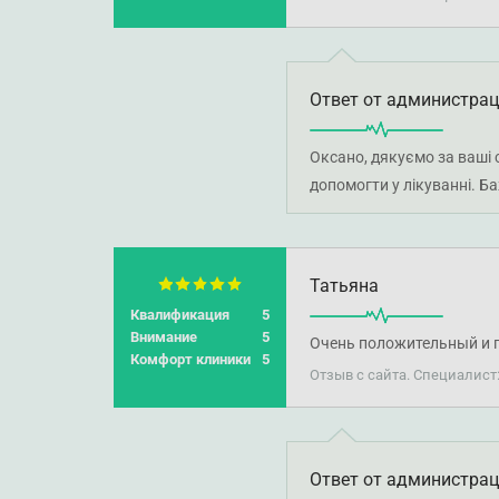
Ответ от администра
Оксано, дякуємо за ваші 
допомогти у лікуванні. Б
Татьяна
Квалификация
5
Внимание
5
Очень положительный и п
Комфорт клиники
5
Отзыв с сайта. Специалист
Ответ от администра