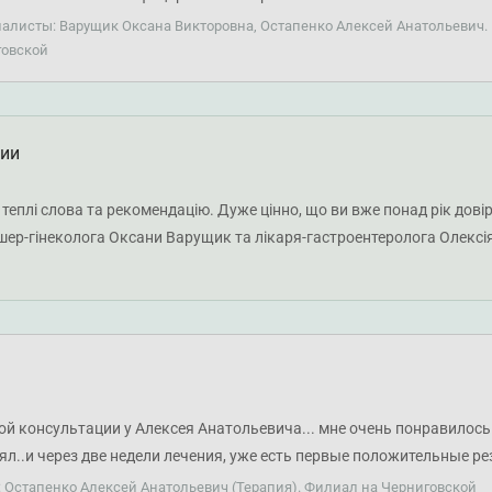
иалисты: Варущик Оксана Викторовна, Остапенко Алексей Анатольевич. 
говской
ции
 теплі слова та рекомендацію. Дуже цінно, що ви вже понад рік дові
ушер-гінеколога Оксани Варущик та лікаря-гастроентеролога Олексі
 вам міцного здоров'я!
ой консультации у Алексея Анатольевича... мне очень понравилос
ял..и через две недели лечения, уже есть первые положительные ре
: Остапенко Алексей Анатольевич (Терапия). Филиал на Черниговской