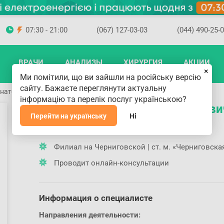
07:30 - 21:00
(067) 127-03-03
(044) 490-25-
ВРАЧИ
АНАЛИЗЫ
ХИРУРГИЯ
АКЦИИ
×
Ми помітили, що ви зайшли на російську версію
сайту. Бажаєте переглянути актуальну
Анатольевич
інформацію та перелік послуг українською?
Остапенко Алексей Анатольеви
Перейти на українську
Ні
Где принимает доктор
Филиал на Черниговской | ст. м. «Черниговска
Проводит онлайн-консультации
Информация о специалисте
Направления деятельности: