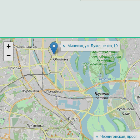
+
м. Минская, ул. Лукьяненко, 19
−
м. Черниговская, просп.