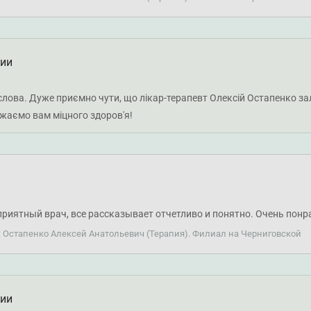
ции
слова. Дуже приємно чути, що лікар-терапевт Олексій Остапенко за
ажаємо вам міцного здоров'я!
риятный врач, все рассказывает отчетливо и понятно. Очень понр
: Остапенко Алексей Анатольевич (Терапия). Филиал на Черниговской
ции