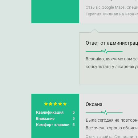
Отзыв с Google Maps. Спец
Терапия. Филиал на Черни
Ответ от администра
Вероніко, дякуємо вам за
консультації у лікаря-ак
та комфортними. Бажаємо
Оксана
Квалификация
5
Внимание
5
Была сегодня на повторн
Комфорт клиники
5
Все очень хорошо объясн
Отзыв с сайта. Специалист