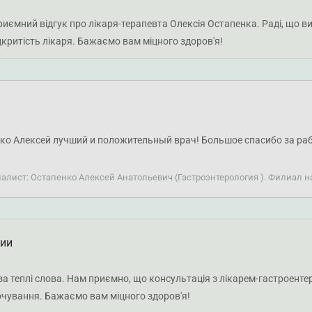
риємний відгук про лікаря-терапевта Олексія Остапенка. Раді, що 
ідкритість лікаря. Бажаємо вам міцного здоров'я!
ко Алексей лучший и положительный врач! Большое спасибо за раб
иалист: Остапенко Алексей Анатольевич (Гастроэнтерология ). Филиал 
ции
за теплі слова. Нам приємно, що консультація з лікарем-гастроен
рчування. Бажаємо вам міцного здоров'я!