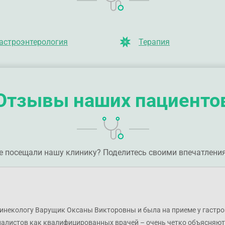
астроэнтерология
Терапия
Отзывы наших пациенто
е посещали нашу клинику? Поделитесь своими впечатлени
гинекологу Варущик Оксаны Викторовны и была на приеме у гастр
иалистов как квалифицированных врачей – очень четко объясняют