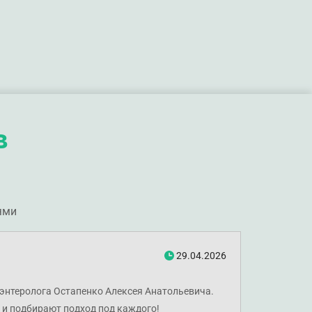
в
ями
29.04.2026
оэнтеролога Остапенко Алексея Анатольевича.
 и подбирают подход под каждого!