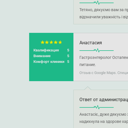
Тетяно, дякуємо вам за п
відзначили уважність і в
Анастасия
Квалификация
5
Внимание
5
Гастроэнтеролог Остапен
Комфорт клиники
5
питание.
Отзыв с Google Maps. Спец
Ответ от администра
Анастасіє, дуже дякуємо 
надихнула на здорове ха