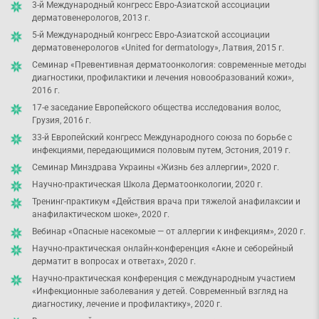
3-й Международный конгресс Евро-Азиатской ассоциации
дерматовенерологов, 2013 г.
5-й Международный конгресс Евро-Азиатской ассоциации
дерматовенерологов «United for dermatology», Латвия, 2015 г.
Семинар «Превентивная дерматоонкология: современные методы
диагностики, профилактики и лечения новообразований кожи»,
2016 г.
17-е заседание Европейского общества исследования волос,
Грузия, 2016 г.
33-й Европейский конгресс Международного союза по борьбе с
инфекциями, передающимися половым путем, Эстония, 2019 г.
Семинар Минздрава Украины «Жизнь без аллергии», 2020 г.
Научно-практическая Школа Дерматоонкологии, 2020 г.
Тренинг-практикум «Действия врача при тяжелой анафилаксии и
анафилактическом шоке», 2020 г.
Вебинар «Опасные насекомые — от аллергии к инфекциям», 2020 г.
Научно-практическая онлайн-конференция «Акне и себорейный
дерматит в вопросах и ответах», 2020 г.
Научно-практическая конференция с международным участием
«Инфекционные заболевания у детей. Современный взгляд на
диагностику, лечение и профилактику», 2020 г.