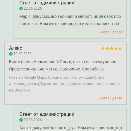
призначеного засобу, почула відповідь “ Не може такого
Ответ от администрации
бути”. І це при тому, що симптому є очевидною алергічною
22.06.2026
реакцією. Складається враження, що лікар дозволяє собі
Маріє, дякуємо, що залишили зворотний зв'язок про
таке зневажливе ставлення, орієнтуючись на молодий вік
ваш візит. Нам дуже прикро, що у вас склалися такі
пацієнта. Не рекомендую до відвідування.
враження про лікаря. Ми передали ваші слова
Читать далее
менеджеру з якості для детального опрацювання
ситуації. Бажаємо вам міцного здоров'я.
Алекс
30.03.2026
Был у врача Непомнящей Ольги, все на высшем уровне.
Профессионально, четко, лаконично. Спасибо за
хорошую работу.
Отзыв с Google Maps. Специалист: Непомящая Ольга
Александровна (Дерматология / дерматоонкология). Филиал
на Оболони
Читать далее
Ответ от администрации
30.03.2026
Алекс, дякуємо за ваш відгук. Нам дуже приємно, що