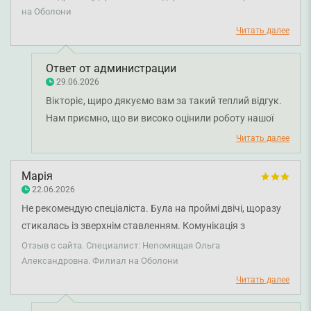
на Оболони
находит общий язык с любым подростком.
Читать далее
Ответ от администрации
29.06.2026
Вікторіє, щиро дякуємо вам за такий теплий відгук.
Нам приємно, що ви високо оцінили роботу нашої
команди, організацію прийому та комфорт під час
Читать далее
перебування в клініці. Особлива подяка за добрі
слова на адресу лікаря-дерматовенеролога Ольги
Марія
Непом'ящої. Бажаємо вам міцного здоров'я!
22.06.2026
Не рекомендую спеціаліста. Була на проймі двічі, щоразу
стикалась із зверхнім ставленням. Комунікація з
пацієнтом жахлива. На першому візиті лікар дала
Отзыв с сайта. Специалист: Непомящая Ольга
конкретні інструкції щодо нанесення мазі, а на наступному
Александровна. Филиал на Оболони
прийомі заперечила власні слова та сказала: “Я такого не
Читать далее
казала”. Коли я поскаржилася на реакцію іншого