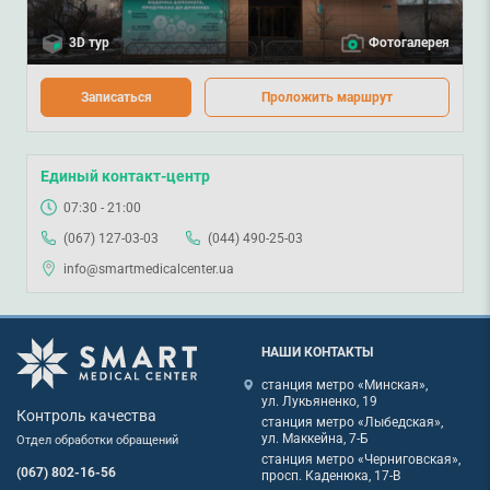
3D тур
Фотогалерея
Записаться
Проложить маршрут
Единый контакт-центр
07:30 - 21:00
(067) 127-03-03
(044) 490-25-03
info@smartmedicalcenter.ua
НАШИ КОНТАКТЫ
станция метро «Минская»,
ул. Лукьяненко, 19
Контроль качества
станция метро «Лыбедская»,
ул. Маккейна, 7-Б
Отдел обработки обращений
станция метро «Черниговская»,
(067) 802-16-56
просп. Каденюка, 17-В