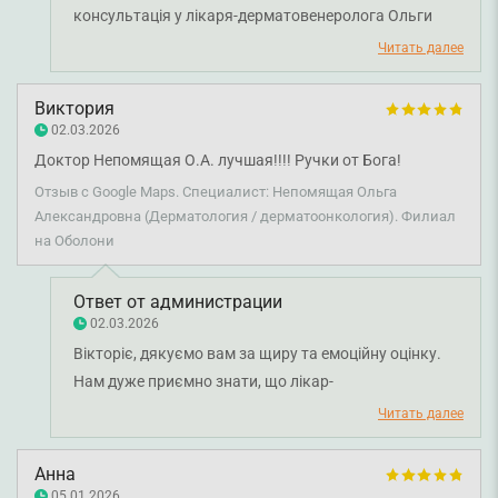
консультація у лікаря-дерматовенеролога Ольги
Непом’ящої пройшла на високому рівні, професійно
Читать далее
та чітко. Бажаємо вам міцного здоров'я!
Виктория
02.03.2026
Доктор Непомящая О.А. лучшая!!!! Ручки от Бога!
Отзыв с Google Maps. Специалист: Непомящая Ольга
Александровна (Дерматология / дерматоонкология). Филиал
на Оболони
Ответ от администрации
02.03.2026
Вікторіє, дякуємо вам за щиру та емоційну оцінку.
Нам дуже приємно знати, що лікар-
дерматовенеролог Ольга Непом'ящая змогла
Читать далее
подарувати вам впевненість і комфорт під час
лікування. Бажаємо вам міцного здоров'я!
Анна
05.01.2026