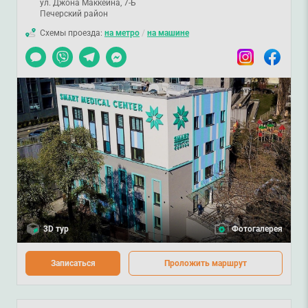
ул. Джона Маккейна, 7-Б
Печерский район
Схемы проезда:
на метро
/
на машине
Чат
Viber
Telegram
Messenger
Instagram
Facebook
3D тур
Фотогалерея
Записаться
Проложить маршрут