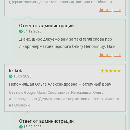
ощущение, что побывала не в клинике, а где-то в салоне
(Дерматология / дерматоонкология). Филиал на Оболони
красоты. Вы невероятная! Спасибо Вам и вашей
Читать далее
помощнице! Всего лучшего всем!
Ответ от администрации
04.12.2025
Діано, щиро дякуємо вам за такі теплі слова про
лікаря-дерматовенеролога Ольгу Непом'ящу. Нам
дуже приємно знати, що прийом залишив у вас
Читать далее
приємні враження та відчуття комфорту. Тішимось,
що ви оцінюєте професіоналізм лікаря та її помічниці.
liz kok
Бажаємо вам міцного здоров'я!
15.09.2025
Непомнящая Ольга Александровна — отличный врач!
Отзыв с Google Maps. Специалист: Непомящая Ольга
Александровна (Дерматология / дерматоонкология). Филиал
на Оболони
Ответ от администрации
15.09.2025