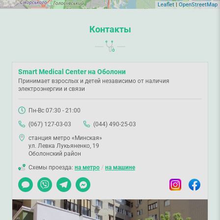
Leaflet
|
OpenStreetMap
Контакты
Smart Medical Center на Оболони
Принимает взрослых и детей независимо от наличия
электроэнергии и связи
Пн-Вс 07:30 - 21:00
(067) 127-03-03
(044) 490-25-03
станция метро «Минская»
ул. Левка Лукьяненко, 19
Оболонский район
Схемы проезда:
на метро
/
на машине
Чат
Viber
Telegram
Messenger
Instagram
Facebook