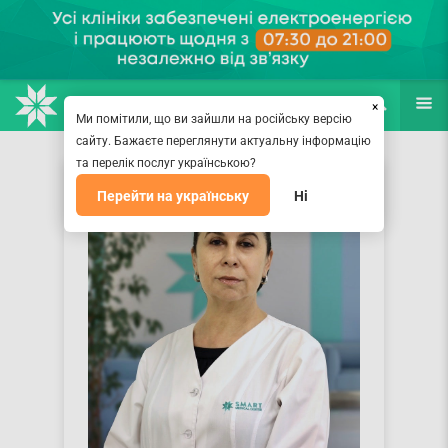
НАПРАВЛЕНИЯ
ВРАЧИ
(067) 127-03-03
ПОИСК
ЕЩЁ
×
Ми помітили, що ви зайшли на російську версію
сайту. Бажаєте переглянути актуальну інформацію
та перелік послуг українською?
Перейти на українську
Ні