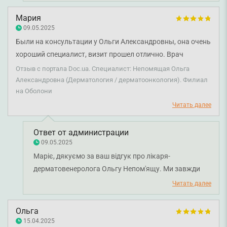
професіоналізм та турботу Ольги Олександрівни.
Ваша довіра й впевненість у результаті — найкраща
Мария
нагорода для лікаря. Бажаємо вам міцного
09.05.2025
здоров’я!
Были на консультации у Ольги Александровны, она очень
хороший специалист, визит прошел отлично. Врач
приятная и компетентная. Спасибо, мы остались
Отзыв с портала Doc.ua. Специалист: Непомящая Ольга
довольны.
Александровна (Дерматология / дерматоонкология). Филиал
на Оболони
Читать далее
Ответ от администрации
09.05.2025
Маріє, дякуємо за ваш відгук про лікаря-
дерматовенеролога Ольгу Непом'ящу. Ми завжди
прагнемо забезпечити найкращий сервіс, і ваша
Читать далее
оцінка — найкраще підтвердження нашої роботи.
Бажаємо вам міцного здоров'я!
Ольга
15.04.2025