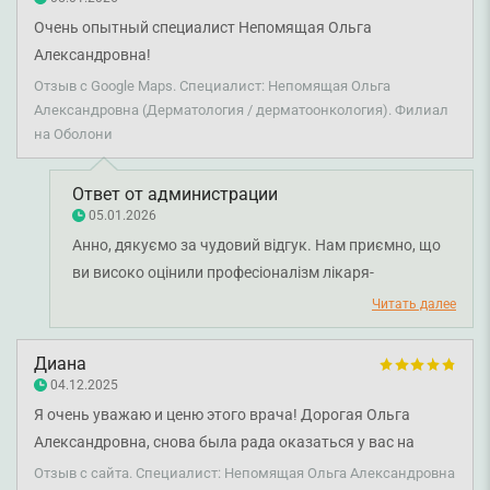
Очень опытный специалист Непомящая Ольга
Александровна!
Отзыв с Google Maps. Специалист: Непомящая Ольга
Александровна (Дерматология / дерматоонкология). Филиал
на Оболони
Ответ от администрации
05.01.2026
Анно, дякуємо за чудовий відгук. Нам приємно, що
ви високо оцінили професіоналізм лікаря-
дерматовенеролога Ольги Непом’ящої. Бажаємо
Читать далее
вам міцного здоров’я!
Диана
04.12.2025
Я очень уважаю и ценю этого врача! Дорогая Ольга
Александровна, снова была рада оказаться у вас на
приеме! Я не знаю, как вы это делаете, но у меня всегда
Отзыв с сайта. Специалист: Непомящая Ольга Александровна