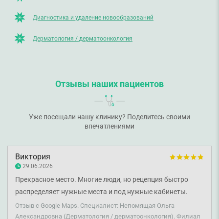
Диагностика и удаление новообразований
Дерматология / дерматоонкология
Отзывы наших пациентов
Уже посещали нашу клинику? Поделитесь своими
впечатлениями
Виктория
29.06.2026
Прекрасное место. Многие люди, но рецепция быстро
распределяет нужные места и под нужные кабинеты.
Вкусный бесплатный кофе и водичка. И наша особенная
Отзыв с Google Maps. Специалист: Непомящая Ольга
любовь – врач-дерматолог Ольга Непомяща, которая
Александровна (Дерматология / дерматоонкология). Филиал