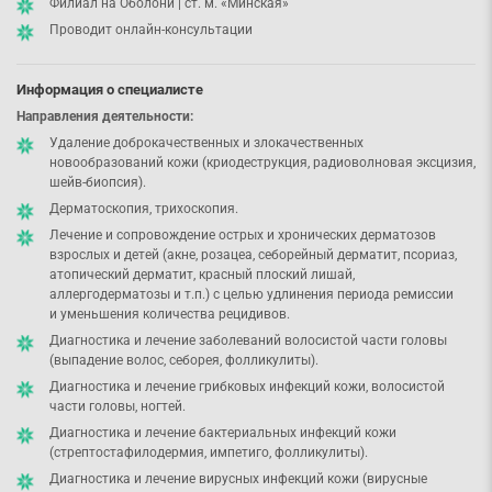
Филиал на Оболони | ст. м. «Минская»
Проводит онлайн-консультации
Информация о специалисте
Направления деятельности:
Удаление доброкачественных и злокачественных
новообразований кожи (криодеструкция, радиоволновая эксцизия,
шейв-биопсия).
Дерматоскопия, трихоскопия.
Лечение и сопровождение острых и хронических дерматозов
взрослых и детей (акне, розацеа, себорейный дерматит, псориаз,
атопический дерматит, красный плоский лишай,
аллергодерматозы и т.п.) с целью удлинения периода ремиссии
и уменьшения количества рецидивов.
Диагностика и лечение заболеваний волосистой части головы
(выпадение волос, себорея, фолликулиты).
Диагностика и лечение грибковых инфекций кожи, волосистой
части головы, ногтей.
Диагностика и лечение бактериальных инфекций кожи
(стрептостафилодермия, импетиго, фолликулиты).
Диагностика и лечение вирусных инфекций кожи (вирусные