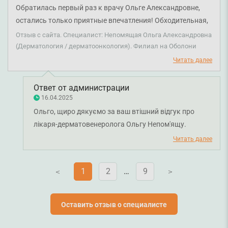
Обратилась первый раз к врачу Ольге Александровне,
остались только приятные впечатления! Обходительная,
интеллигентная, сдержанная, видно что профессионал.
Отзыв с сайта. Специалист: Непомящая Ольга Александровна
Доступно объяснила и назначила лечение. Спасибо за
(Дерматология / дерматоонкология). Филиал на Оболони
прием!
Читать далее
Ответ от администрации
16.04.2025
Ольго, щиро дякуємо за ваш втішний відгук про
лікаря-дерматовенеролога Ольгу Непом'ящу.
Бажаємо вам міцного здоров'я!
Читать далее
1
2
…
9
V
V
Оставить отзыв о специалисте