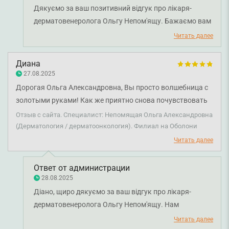
Дякуємо за ваш позитивний відгук про лікаря-
дерматовенеролога Ольгу Непом'ящу. Бажаємо вам
міцного здоров'я!
Читать далее
Диана
27.08.2025
Дорогая Ольга Александровна, Вы просто волшебница с
золотыми руками! Как же приятно снова почувствовать
такую ​​профессиональную работу и заботу. Спасибо за
Отзыв с сайта. Специалист: Непомящая Ольга Александровна
Ваше отношение и помощь! Всегда иду к Вам с
(Дерматология / дерматоонкология). Филиал на Оболони
уверенностью в высоком результате. И еще ни разу не
Читать далее
прогадала в ожидании! Спасибо, желаю Вам всего
лучшего!
Ответ от администрации
28.08.2025
Діано, щиро дякуємо за ваш відгук про лікаря-
дерматовенеролога Ольгу Непом'ящу. Нам
надзвичайно приємно, що ви високо цінуєте
Читать далее