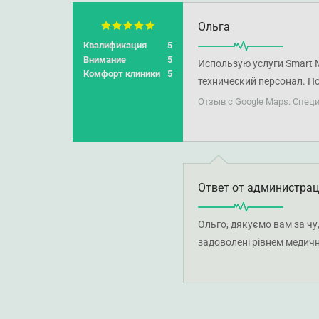
Ольга
Квалификация
5
Внимание
5
Использую услуги Smart 
Комфорт клиники
5
технический персонал. П
Милокостову Ларису Вла
Отзыв с Google Maps. Спец
Ответ от администра
Ольго, дякуємо вам за чу
задоволені рівнем медичн
близьким. Бажаємо вам м