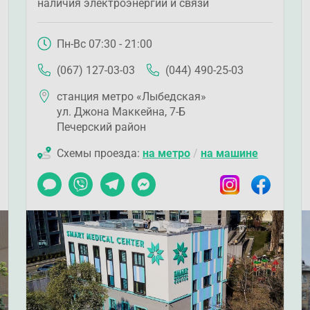
наличия электроэнергии и связи
Пн-Вс 07:30 - 21:00
(067) 127-03-03
(044) 490-25-03
станция метро «Лыбедская»
ул. Джона Маккейна, 7-Б
Печерский район
Схемы проезда:
на метро
/
на машине
ook
Чат
Viber
Telegram
Messenger
Instagram
Facebook