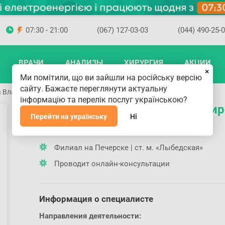
07:30 - 21:00
(067) 127-03-03
(044) 490-25-
ВРАЧИ
АНАЛИЗЫ
ХИРУРГИЯ
АКЦИИ
×
Ми помітили, що ви зайшли на російську версію
сайту. Бажаєте переглянути актуальну
а Владимировна
інформацію та перелік послуг українською?
Милокостова Лариса Владимир
Перейти на українську
Ні
Где принимает доктор
Филиал на Печерске | ст. м. «Лыбедская»
Проводит онлайн-консультации
Информация о специалисте
Направления деятельности: