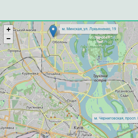
+
м. Минская, ул. Лукьяненко, 19
−
м. Черниговская, просп.