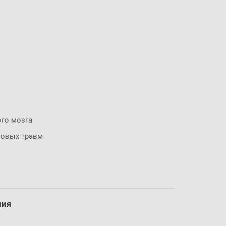
го мозга
говых травм
ния