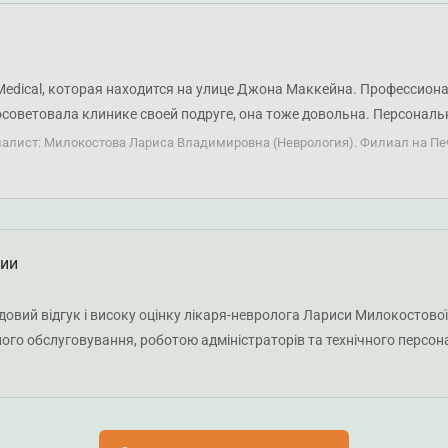
Medical, которая находится на улице Джона Маккейна. Профессио
осоветовала клинике своей подруге, она тоже довольна. Персонал
димировну за профессиональную консультацию, приятное общение
иалист: Милокостова Лариса Владимировна (Неврология). Филиал на Пе
ции
довий відгук і високу оцінку лікаря-невролога Лариси Милокостової
ого обслуговування, роботою адміністраторів та технічного персона
іцного здоров'я!