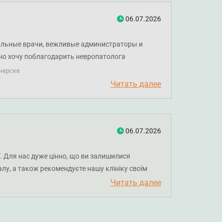
06.07.2026
нальные врачи, вежливые администраторы и
ьно хочу поблагодарить невропатолога
 и полезные рекомендации.
черске
Читать далее
06.07.2026
. Для нас дуже цінно, що ви залишилися
лу, а також рекомендуєте нашу клініку своїм
Читать далее