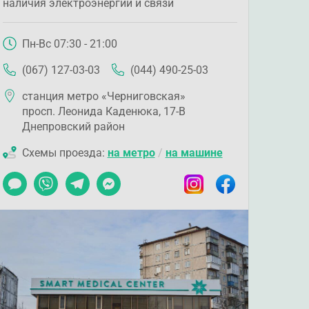
наличия электроэнергии и связи
Пн-Вс 07:30 - 21:00
(067) 127-03-03
(044) 490-25-03
станция метро «Черниговская»
просп. Леонида Каденюка, 17-В
Днепровский район
Схемы проезда:
на метро
/
на машине
Чат
Viber
Telegram
Messenger
Instagram
Facebook