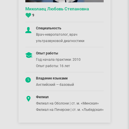
Миколаец Любовь Степановна
9
Специальность
Врач-невропатолог, врач
ультразвуковой диагностики
Опыт работы
Год начала практики: 2010
Опыт работы: 16 лет
Владение языками
Английский — базовый
Филиал
Филиал на Оболони | ст. м. «Минская»
Филиал на Печерске | ст. м. «Лыбедская»