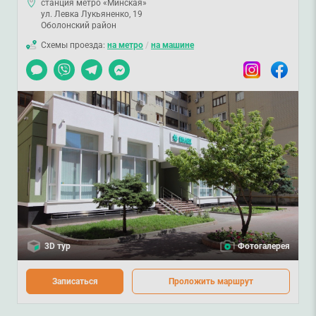
станция метро «Минская»
ул. Левка Лукьяненко, 19
Оболонский район
Схемы проезда:
на метро
/
на машине
Чат
Viber
Telegram
Messenger
Instagram
Facebook
3D тур
Фотогалерея
Записаться
Проложить маршрут