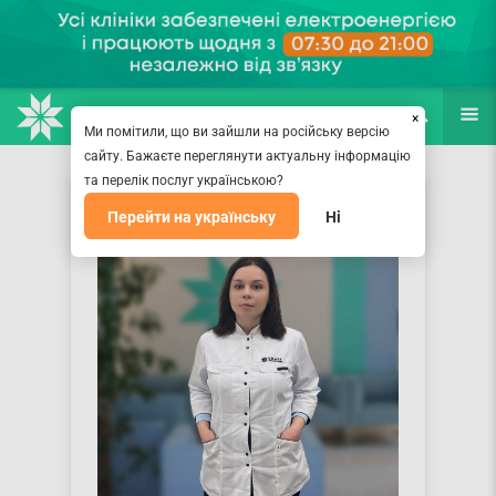
НАПРАВЛЕНИЯ
ВРАЧИ
(067) 127-03-03
ПОИСК
ЕЩЁ
×
Ми помітили, що ви зайшли на російську версію
сайту. Бажаєте переглянути актуальну інформацію
та перелік послуг українською?
Перейти на українську
Ні