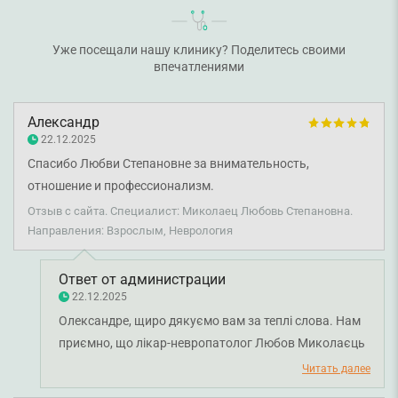
Уже посещали нашу клинику? Поделитесь своими
впечатлениями
Александр
22.12.2025
Спасибо Любви Степановне за внимательность,
отношение и профессионализм.
Отзыв с сайта. Специалист: Миколаец Любовь Степановна.
Направления: Взрослым, Неврология
Ответ от администрации
22.12.2025
Олександре, щиро дякуємо вам за теплі слова. Нам
приємно, що лікар-невропатолог Любов Миколаєць
змогла проявити увагу та професіоналізм під час
Читать далее
вашого візиту. Бажаємо вам міцного здоров'я!