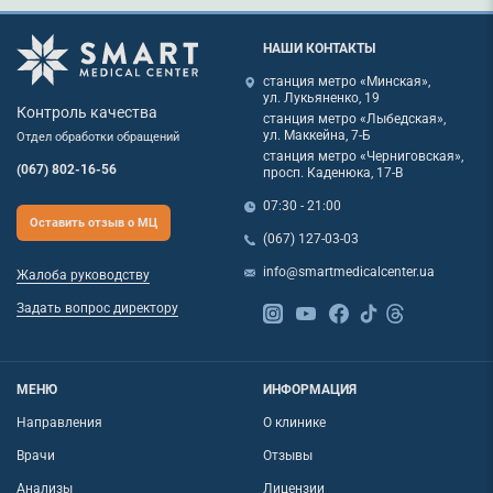
НАШИ КОНТАКТЫ
станция метро «Минская»,
ул. Лукьяненко, 19
Контроль качества
станция метро «Лыбедская»,
ул. Маккейна, 7-Б
Отдел обработки обращений
станция метро «Черниговская»,
(067) 802-16-56
просп. Каденюка, 17-В
07:30 - 21:00
Оставить отзыв о МЦ
(067) 127-03-03
info@smartmedicalcenter.ua
Жалоба руководству
Задать вопрос директору
МЕНЮ
ИНФОРМАЦИЯ
Направления
О клинике
Врачи
Отзывы
Анализы
Лицензии