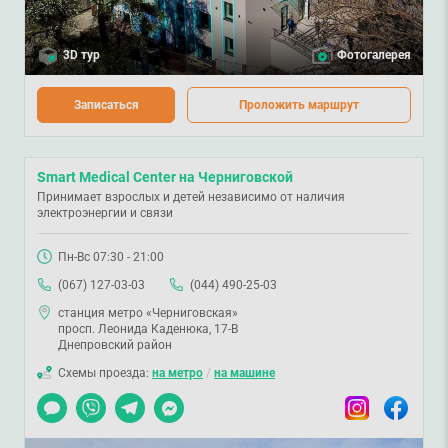
3D тур
Фотогалерея
Записаться
Проложить маршрут
Smart Medical Center на Черниговской
Принимает взрослых и детей независимо от наличия
электроэнергии и связи
Пн-Вс 07:30 - 21:00
(067) 127-03-03
(044) 490-25-03
станция метро «Черниговская»
просп. Леонида Каденюка, 17-В
Днепровский район
Схемы проезда:
на метро
/
на машине
Чат
Viber
Telegram
Messenger
Instagram
Facebook