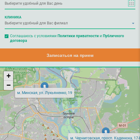
КЛИНИКА
Соглашаюсь с условиями
Политики приватности
и
Публичного
договора
Записаться на прием
+
−
м. Минская, ул. Лукьяненко, 19
м. Черниговская, просп. Каденюка, 17-