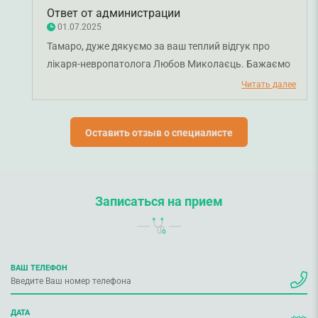
мені дали б там так само на лікування симптомів . Тут
Ответ от администрации
треба вмирати напевно , щоб вона побачила проблему у
01.07.2025
цьому. Це перший раз мені такий лікар трапляється тут , я
Тамаро, дуже дякуємо за ваш теплий відгук про
вже не один рік хожу до смарт медікал, і я просто у шоці , у
лікаря-невропатолога Любов Миколаєць. Бажаємо
сильному шоці з цієї ситуації...
вам міцного здоров'я!
Читать далее
Оставить отзыв о специалисте
Записаться на прием
ВАШ ТЕЛЕФОН
ДАТА