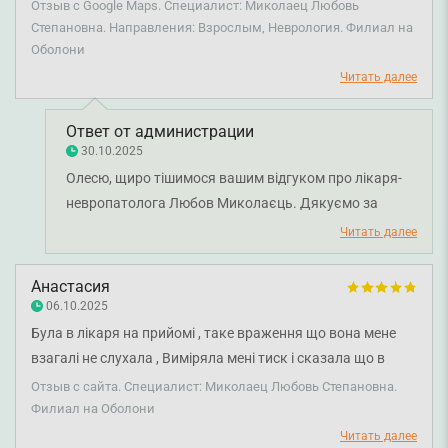
необходимости.
Отзыв с Google Maps. Специалист: Миколаец Любовь
Степановна. Направления: Взрослым, Неврология. Филиал на
Оболони
Читать далее
Ответ от администрации
30.10.2025
Олесю, щиро тішимося вашим відгуком про лікаря-
невропатолога Любов Миколаєць. Дякуємо за
рекомендацію. Бажаємо вам міцного здоров'я!
Читать далее
Анастасия
06.10.2025
Була в лікаря на прийомі , таке враження що вона мене
взагалі не слухала , Виміряла мені тиск і сказала що в
мене гіпертонія. Все По одному вимірюванню Направила
Отзыв с сайта. Специалист: Миколаец Любовь Степановна.
до кардіолога . Я її поясню я ходила до кардіолога УЗД
Филиал на Оболони
робила , аналізи здавала - все в нормі Кажу я тривожна
Читать далее