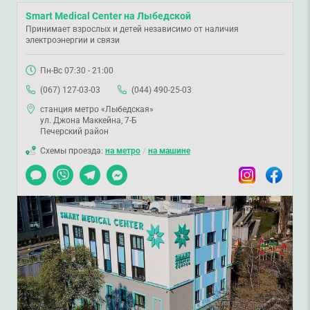
Smart Medical Center на Лыбедской
Принимает взрослых и детей независимо от наличия
электроэнергии и связи
Пн-Вс 07:30 - 21:00
(067) 127-03-03
(044) 490-25-03
станция метро «Лыбедская»
ул. Джона Маккейна, 7-Б
Печерский район
Схемы проезда:
на метро
/
на машине
Чат
Viber
Telegram
Messenger
Instagram
Facebook