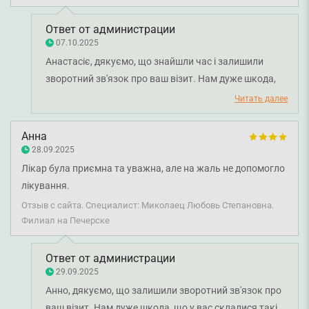
людина в мене може тиск підвищитись на фоні стресу .
Вона мене не почула . Через вашого не до лікаря мала
Ответ от администрации
панічну атаку
07.10.2025
Анастасіє, дякуємо, що знайшли час і залишили
зворотний зв'язок про ваш візит. Нам дуже шкода,
що у вас склалися такі враження про лікаря. Ми
Читать далее
передали ваші слова менеджеру з якості для
детального опрацювання ситуації. Бажаємо міцного
Анна
здоров'я.
28.09.2025
Лікар була приємна та уважна, але на жаль не допомогло
лікування.
Отзыв с сайта. Специалист: Миколаец Любовь Степановна.
Филиал на Печерске
Ответ от администрации
29.09.2025
Анно, дякуємо, що залишили зворотний зв'язок про
ваш візит. Нам дуже шкода, що у вас склалися такі