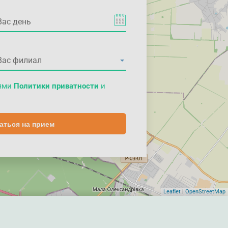
иями
Политики приватности
и
аться на прием
Leaflet
|
OpenStreetMap