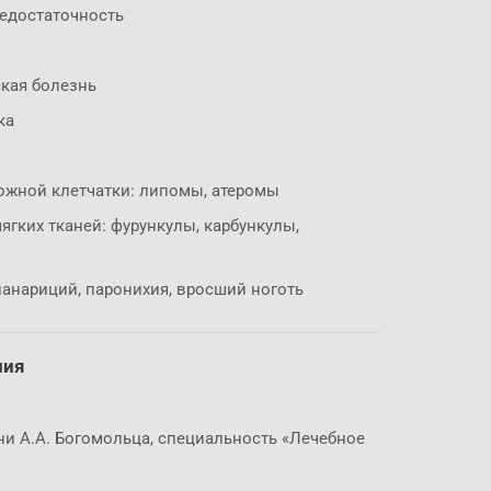
недостаточность
кая болезнь
ка
ожной клетчатки: липомы, атеромы
гких тканей: фурункулы, карбункулы,
панариций, паронихия, вросший ноготь
ния
и А.А. Богомольца, специальность «Лечебное