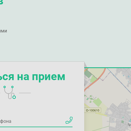
в
ями
ься на прием