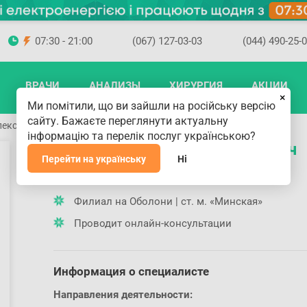
07:30 - 21:00
(067) 127-03-03
(044) 490-25-
ВРАЧИ
АНАЛИЗЫ
ХИРУРГИЯ
АКЦИИ
×
Ми помітили, що ви зайшли на російську версію
сайту. Бажаєте переглянути актуальну
лексеевич
інформацію та перелік послуг українською?
Лазарюк Дмитрий Алексеевич
Перейти на українську
Ні
Где принимает доктор
Филиал на Оболони | ст. м. «Минская»
Проводит онлайн-консультации
Информация о специалисте
Направления деятельности: