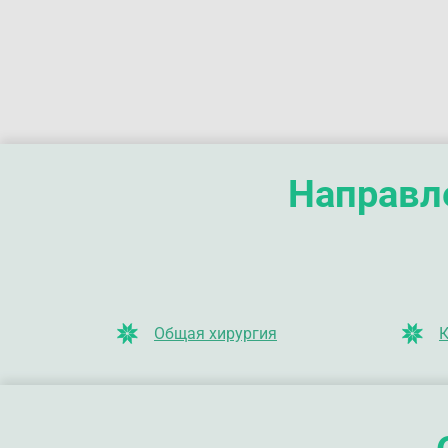
Направле
Общая хирургия
К