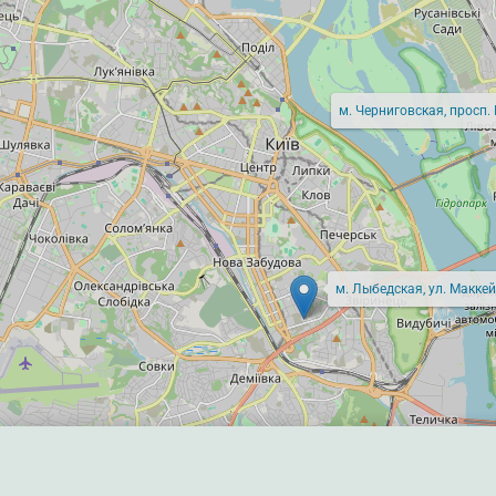
м. Черниговская, просп.
м. Лыбедская, ул. Маккей