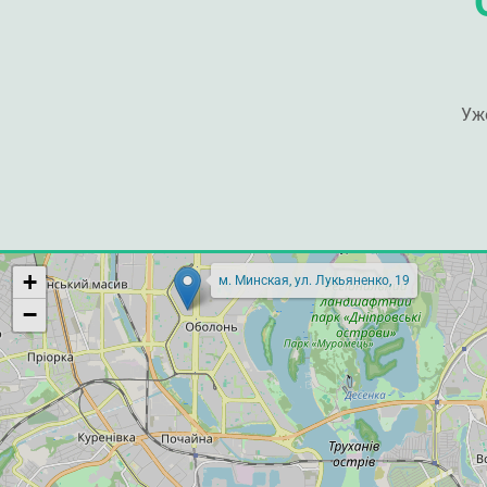
Уж
+
м. Минская, ул. Лукьяненко, 19
−