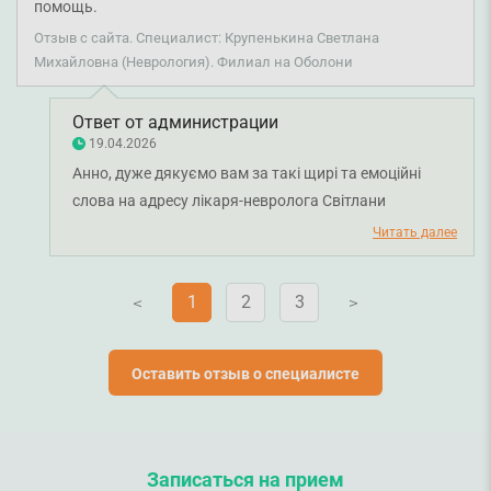
помощь.
Отзыв с сайта. Специалист: Крупенькина Светлана
Михайловна (Неврология). Филиал на Оболони
Ответ от администрации
19.04.2026
Анно, дуже дякуємо вам за такі щирі та емоційні
слова на адресу лікаря-невролога Світлани
Крупенькіної. Нам надзвичайно приємно, що ви
Читать далее
залишилися задоволені отриманою допомогою.
Бажаємо вам міцного здоров'я!
1
2
3
V
V
Оставить отзыв о специалисте
Записаться на прием