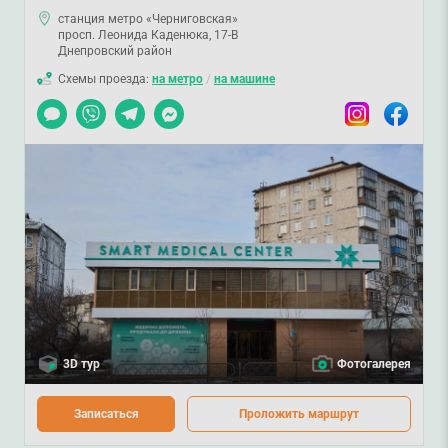
станция метро «Черниговская»
просп. Леонида Каденюка, 17-В
Днепровский район
Схемы проезда:
на метро
/
на машине
Чат
Viber
Telegram
Messenger
Instagram
Facebook
3D тур
Фотогалерея
Записаться
Проложить маршрут