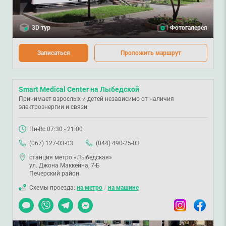
3D тур
Фотогалерея
Записаться
Проложить маршрут
Smart Medical Center на Лыбедской
Принимает взрослых и детей независимо от наличия
электроэнергии и связи
Пн-Вс 07:30 - 21:00
(067) 127-03-03
(044) 490-25-03
станция метро «Лыбедская»
ул. Джона Маккейна, 7-Б
Печерский район
Схемы проезда:
на метро
/
на машине
Чат
Viber
Telegram
Messenger
Instagram
Facebook