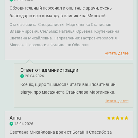
Обходительный персонал и опытные врачи, очень
благодарю всю команду в клинике на Минской.
Отдельное спасибо массажисту Станиславу за
Отзыв с сайта. Специалисты: Мартыненко Станислав
качественный сервис и советы по поддержанию
Владимирович, Стельмах Наталья Юрьевна, Крупенькина
Светлана Михайловна. Направления: Гастроэнтерология ,
состояния здоровья, очень благодарю также
Массаж, Неврология. Филиал на Оболони
невропатолога Светланы и гастроэнтеролога Натальи!
Читать далее
Ответ от администрации
20.04.2026
Ксеніє, щиро тішимося читати ваш позитивний
відгук про масажиста Станіслава Мартиненка,
лікаря-невролога Світлану Крупенькіну та лікаря-
Читать далее
гастроентролога Наталію Стельмах. Дякуємо, що
поділилися своїм досвідом для нас це дуже цінно.
Анна
Бажаємо вам міцного здоров'я!
18.04.2026
Светлана Михайловна врач от Бога!!!!! Спасибо за