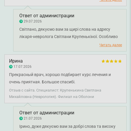
не мог поставить точный диагноз и определить причину.
Светлана Михайловна очень внимательно произвела
Ответ от администрации
осмотр, изучила все нюансы и поставила верный диагноз.
29.07.2026
Назначенное лечение быстро принесло облегчение.
Світлано, дякуємо вам за щирі слова на адресу
Светлана Михайловна – настоящий профессионал своего
лікаря-невролога Світлани Крупенькіної. Особливо
дела. Очень рекомендую этого врача.
цінно знати, що її уважність до деталей, комплексний
Читать далее
підхід та професійні знання допомогли визначити
причину проблеми й обрати правильну тактику
Ирина
лікування. Бажаємо вам міцного здоров'я!
17.07.2026
Прекрасный врач, хорошо подбирает курс лечения и
очень приятная. Большое спасибі.
Отзыв с сайта. Специалист: Крупенькина Светлана
Михайловна (Неврология). Филиал на Оболони
Ответ от администрации
21.07.2026
Ірино, дуже дякуємо вам за добрі слова та високу