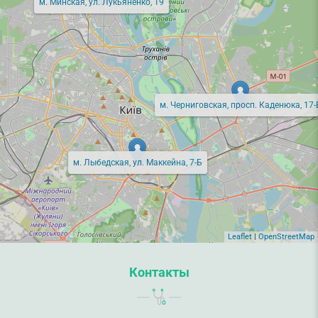
м. Минская, ул. Лукьяненко, 19
м. Черниговская, просп. Каденюка, 17-
м. Лыбедская, ул. Маккейна, 7-Б
Leaflet
|
OpenStreetMap
Контакты