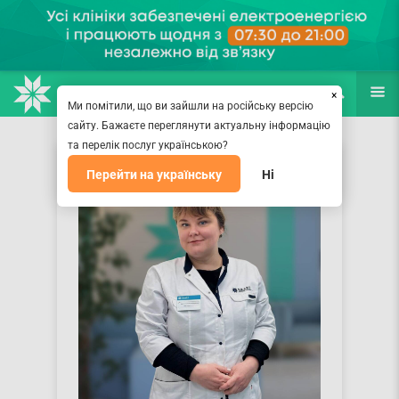
НАПРАВЛЕНИЯ
ВРАЧИ
(067) 127-03-03
ПОИСК
ЕЩЁ
×
Ми помітили, що ви зайшли на російську версію
сайту. Бажаєте переглянути актуальну інформацію
та перелік послуг українською?
Перейти на українську
Ні