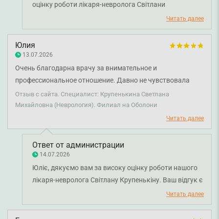
оцінку роботи лікаря-невролога Світлани
Крупенькіної. Ми раді, що ви залишилися задоволені
Читать далее
консультацією та призначеним курсом лікування.
Бажаємо вам міцного здоров'я!
Юлия
13.07.2026
Очень благодарна врачу за внимательное и
профессиональное отношение. Давно не чувствовала
себя так комфортно и спокойно. На приеме все подробно
Отзыв с сайта. Специалист: Крупенькина Светлана
выслушал, провел осмотр, ясно объяснил причину моих
Михайловна (Неврология). Филиал на Оболони
симптомов и ответил на все вопросы. Назначил лечение и
Читать далее
дал полезные рекомендации. Остались положительные
впечатления от консультации. Рекомендую!
Ответ от администрации
14.07.2026
Юліє, дякуємо вам за високу оцінку роботи нашого
лікаря-невролога Світлану Крупенькіну. Ваш відгук є
підтвердженням того, наскільки важливими є
Читать далее
уважне ставлення, якісна комунікація та зрозумілі
рекомендації під час консультації. Ми раді, що ви