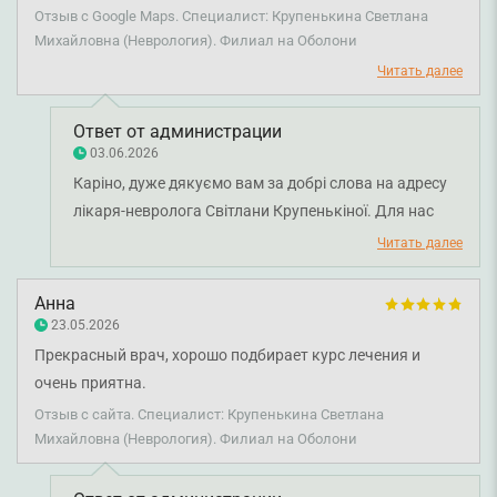
профессиональная. Выписывающее лечение помогает. Я
Отзыв с Google Maps. Специалист: Крупенькина Светлана
очень благодарна. Рекомендую обращаться к ней.
Михайловна (Неврология). Филиал на Оболони
Читать далее
Ответ от администрации
03.06.2026
Каріно, дуже дякуємо вам за добрі слова на адресу
лікаря-невролога Світлани Крупенькіної. Для нас
надзвичайно цінно отримувати такі відгуки та
Читать далее
рекомендації від наших пацієнтів. Бажаємо вам
міцного здоров'я!
Анна
23.05.2026
Прекрасный врач, хорошо подбирает курс лечения и
очень приятна.
Отзыв с сайта. Специалист: Крупенькина Светлана
Михайловна (Неврология). Филиал на Оболони