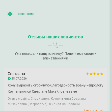
Неврология
Отзывы наших пациентов
Уже посещали нашу клинику? Поделитесь своими
впечатлениями
Светлана
28.07.2026
Хочу выразить огромную благодарность врачу-неврологу
Крупенькиной Светлане Михайловне за ее
профессионализм! В течение нескольких дней меня
Отзыв с сайта. Специалист: Крупенькина Светлана
мучила сильная боль в стопе, из-за которой было тяжело
Михайловна (Неврология). Филиал на Оболони
ходить. Я обращалась к другим специалистам, но никто
Читать далее