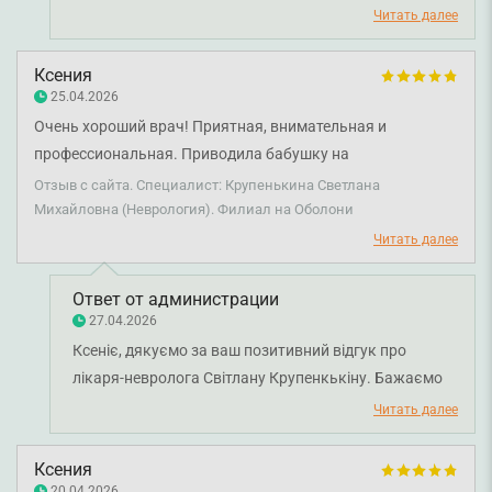
приємно та результативно, а лікар-невролог
Читать далее
Світлана Крупенькіна змогла детально й доступно
відповісти на всі ваші запитання. Бажаємо вам
Ксения
міцного здоров'я!
25.04.2026
Очень хороший врач! Приятная, внимательная и
профессиональная. Приводила бабушку на
консультацию. Врач очень тщательно провела осмотр,
Отзыв с сайта. Специалист: Крупенькина Светлана
все подробно объяснила, ответила на все вопросы и
Михайловна (Неврология). Филиал на Оболони
назначила лечение. Остались очень довольны приёмом и
Читать далее
искренне рекомендуем.
Ответ от администрации
27.04.2026
Ксеніє, дякуємо за ваш позитивний відгук про
лікаря-невролога Світлану Крупенкькіну. Бажаємо
вам міцного здоров'я!
Читать далее
Ксения
20.04.2026