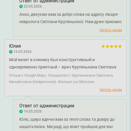
Ответ от администрации
25.05.2026
Анно, дякуємо вам за добрі слова на адресу лікаря-
невролога Світлани Крупенькіної. Нам дуже приємно
знати, що ви залишилися задоволені призначеним
Читать далее
лікуванням та атмосферою під час прийому.
Бажаємо вам міцного здоров'я!
Юлия
19.05.2026
Мой визит в клинику был конструктивный и
одновременно приятный – врач Крупенькина Светлана
Михайловна профессионал с прописной буквы. Очень
Отзыв с Google Maps. Специалист: Крупенькина Светлана
терпеливо отнеслась к рассказу, вопросам и я получила
Михайловна (Неврология). Филиал на Оболони
все ответы. Обязательно рекомендую и вернусь при
Читать далее
необходимости!
Ответ от администрации
19.05.2026
Юліє, щиро вдячні вам за теплі слова та довіру до
нашої клініки. Ми раді, що візит пройшов для вас