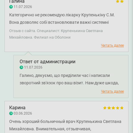
Галина
отримали відповіді на всі свої запитання та
11.07.2026
залишилися задоволені візитом. Бажаємо вам
Категорично не рекомендую лікарку Крупенькіну С.М.
міцного здоров'я!
Вона дозволяє собі встановлювати важкі системні
діагнози «на око» під час первинного прийому, без жодних
Отзыв с сайта. Специалист: Крупенькина Светлана
результатів інструментальних досліджень та аналізів.
Михайловна. Филиал на Оболони
Повний комплекс подальшої діагностики в інших клініках,
Читать далее
та звернення до інших лікарів повністю спростували її
слова. Проте її непрофесіоналізм коштував мені двох
Ответ от администрации
тижнів нормального життя. До клініки претензій не маю.
11.07.2026
Галино, дякуємо, що приділили час і написали
зворотний зв'язок про ваш візит. Нам дуже шкода,
що у вас склалися такі враження про лікаря. Ваш
Читать далее
відгук переданий керівництву клініки, і ми
обов’язково пропрацюємо з лікарем цю ситуацію.
Карина
Бажаємо вам міцного здоров'я.
03.06.2026
Очень хороший больничный врач Крупенькина Светлана
Михайловна. Внимательная, отзывчивая,