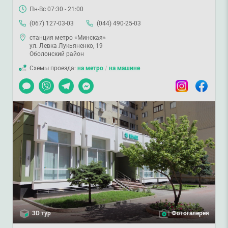
Пн-Вс 07:30 - 21:00
(067) 127-03-03
(044) 490-25-03
станция метро «Минская»
ул. Левка Лукьяненко, 19
Оболонский район
Схемы проезда:
на метро
/
на машине
Чат
Viber
Telegram
Messenger
Instagram
Facebook
3D тур
Фотогалерея