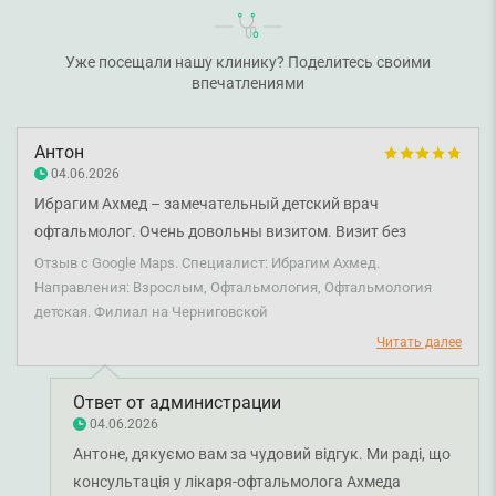
Уже посещали нашу клинику? Поделитесь своими
впечатлениями
Антон
04.06.2026
Ибрагим Ахмед – замечательный детский врач
офтальмолог. Очень довольны визитом. Визит без
стресса для ребенка, хотя и назначили носить очки.
Отзыв с Google Maps. Специалист: Ибрагим Ахмед.
Направления: Взрослым, Офтальмология, Офтальмология
детская. Филиал на Черниговской
Читать далее
Ответ от администрации
04.06.2026
Антоне, дякуємо вам за чудовий відгук. Ми раді, що
консультація у лікаря-офтальмолога Ахмеда