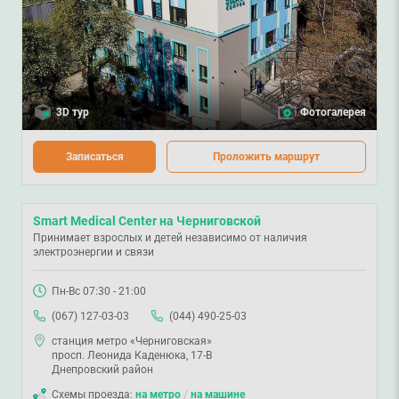
3D тур
Фотогалерея
Записаться
Проложить маршрут
Smart Medical Center на Черниговской
Принимает взрослых и детей независимо от наличия
электроэнергии и связи
Пн-Вс 07:30 - 21:00
(067) 127-03-03
(044) 490-25-03
станция метро «Черниговская»
просп. Леонида Каденюка, 17-В
Днепровский район
Схемы проезда:
на метро
/
на машине