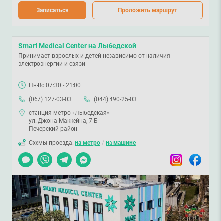
Записаться
Проложить маршрут
Smart Medical Center на Лыбедской
Принимает взрослых и детей независимо от наличия
электроэнергии и связи
Пн-Вс 07:30 - 21:00
(067) 127-03-03
(044) 490-25-03
станция метро «Лыбедская»
ул. Джона Маккейна, 7-Б
Печерский район
Схемы проезда:
на метро
/
на машине
Чат
Viber
Telegram
Messenger
Instagram
Facebook