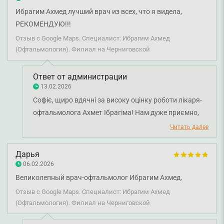
Ибрагим Ахмед лучший врач из всех, что я видела,
РЕКОМЕНДУЮ!!!
Отзыв с Google Maps. Специалист: Ибрагим Ахмед
(Офтальмология). Филиал на Черниговской
Ответ от администрации
13.02.2026
Софіє, щиро вдячні за високу оцінку роботи лікаря-
офтальмолога Ахмет Ібрагіма! Нам дуже приємно,
що ви залишилися задоволені прийомом. Бажаємо
Читать далее
вам міцного здоров'я!
Дарья
06.02.2026
Великолепный врач-офтальмолог Ибрагим Ахмед.
Отзыв с Google Maps. Специалист: Ибрагим Ахмед
(Офтальмология). Филиал на Черниговской