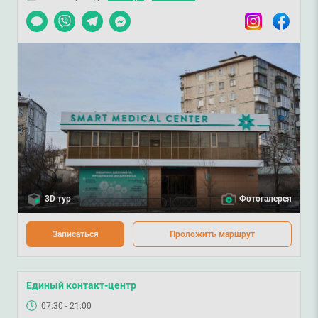
Чат
Viber
Telegram
Messenger
Instagram
Facebook
3D тур
Фотогалерея
Записаться
Проложить маршрут
Единый контакт-центр
07:30 - 21:00