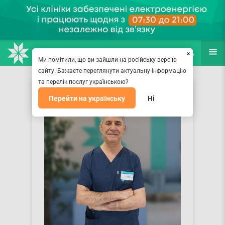
НАПРАВЛЕНИЯ
ВРАЧИ
(067) 127-03-03
ПОИСК
ЕЩЁ
×
Ми помітили, що ви зайшли на російську версію
сайту. Бажаєте переглянути актуальну інформацію
та перелік послуг українською?
Перейти на українську
Ні