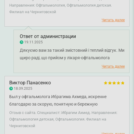
диагностические тесты и объяснил каждый шаг
Направления: Офтальмология, Офтальмология детская.
Филиал на Черниговской
простыми словами. Особенно понравилось, что он
уделяет достаточно времени пациенту и отвечает на все
Читать далее
вопросы. Атмосфера на приёме была спокойной и
комфортной. Рекомендую этого специалиста тем, кто
Ответ от администрации
ценит профессионализм и человечность.
19.11.2025
Дякуємо вам за такий змістовний і теплий відгук. Ми
щиро раді, що прийом у лікаря-офтальмолога
Ахмеда Ібрагіма був для вас комфортним і
Читать далее
професійним. Дуже цінуємо вашу рекомендацію і
довіру. Бажаємо вам міцного здоров'я!
Виктор Панасенко
18.09.2025
Был у офтальмолога Ибрагима Ахмеда, искренне
благодарю за скорую, понятную и бережную
консультацию. Внимательно выслушал и
Отзыв с сайта. Специалист: Ибрагим Ахмед. Направления:
профессионально объяснил мое состояние и дал
Офтальмология детская, Офтальмология. Филиал на
Черниговской
понятные рекомендации, а также выписал лечение с
объяснениями, как лучше действовать. Отдельно хочу
Читать далее