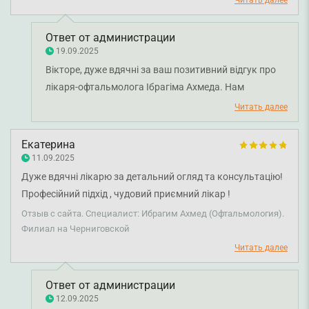
отметить персонал клиники, все такие милые, встречают,
опекают, впечатление как у добрых друзей дома, спасибо.
Ответ от администрации
Рекомендую Smart Medical.
19.09.2025
Вікторе, дуже вдячні за ваш позитивний відгук про
лікаря-офтальмолога Ібрагіма Ахмеда. Нам
надзвичайно приємно, що ви високо оцінили
Читать далее
професіоналізм лікаря та турботу команди клініки.
Ваша довіра та рекомендація — найкраща нагорода
Екатерина
для нас. Бажаємо вам міцного здоров'я!
11.09.2025
Дуже вдячні лікарю за детальний огляд та консультацію!
Професійний підхід , чудовий приємний лікар !
Рекомендую!
Отзыв с сайта. Специалист: Ибрагим Ахмед (Офтальмология).
Филиал на Черниговской
Читать далее
Ответ от администрации
12.09.2025