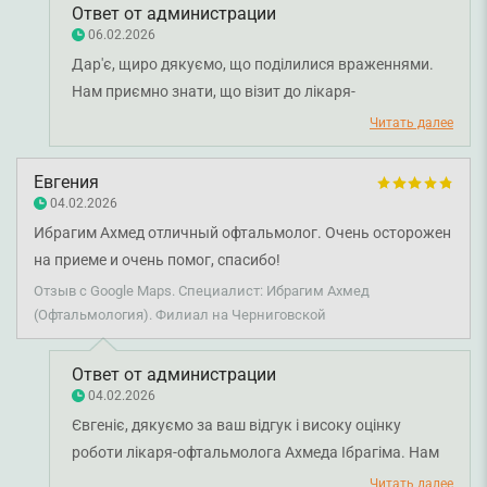
Ответ от администрации
06.02.2026
Дар'є, щиро дякуємо, що поділилися враженнями.
Нам приємно знати, що візит до лікаря-
офтальмолога Ахмед Ібрагіма вам сподобався.
Читать далее
Бажаємо вам міцного здоров'я!
Евгения
04.02.2026
Ибрагим Ахмед отличный офтальмолог. Очень осторожен
на приеме и очень помог, спасибо!
Отзыв с Google Maps. Специалист: Ибрагим Ахмед
(Офтальмология). Филиал на Черниговской
Ответ от администрации
04.02.2026
Євгеніє, дякуємо за ваш відгук і високу оцінку
роботи лікаря-офтальмолога Ахмеда Ібрагіма. Нам
приємно, що ви відзначили професіоналізм і
Читать далее