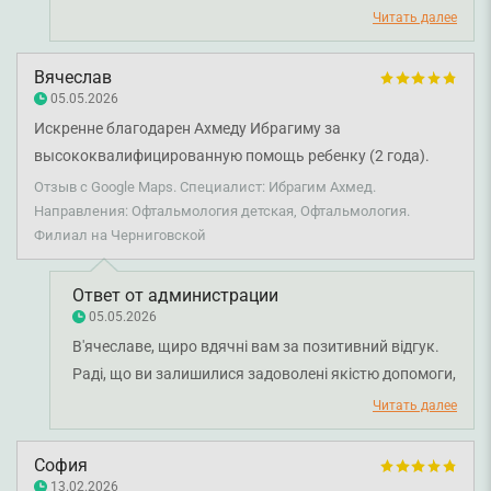
Ібрагіма пройшла без стресу для дитини, а ви
Читать далее
залишилися задоволені якістю прийому. Бажаємо
вам міцного здоров'я!
Вячеслав
05.05.2026
Искренне благодарен Ахмеду Ибрагиму за
высококвалифицированную помощь ребенку (2 года).
Отзыв с Google Maps. Специалист: Ибрагим Ахмед.
Направления: Офтальмология детская, Офтальмология.
Филиал на Черниговской
Ответ от администрации
05.05.2026
В'ячеславе, щиро вдячні вам за позитивний відгук.
Раді, що ви залишилися задоволені якістю допомоги,
наданої лікарем-офтальмологом Ахметом Ібрагімом
Читать далее
вашій дитині. Бажаємо вам міцного здоров'я!
София
13.02.2026