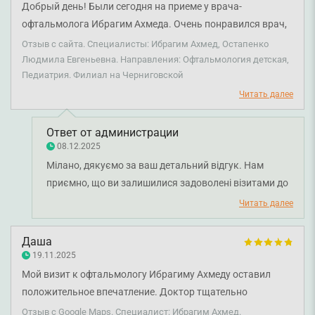
Добрый день! Были сегодня на приеме у врача-
офтальмолога Ибрагим Ахмеда. Очень понравился врач,
хорошо обращался с ребенком, осмотрел нам глаза, и
Отзыв с сайта. Специалисты: Ибрагим Ахмед, Остапенко
назначил лечение, кроме того он все подробно объяснил.
Людмила Евгеньевна. Направления: Офтальмология детская,
Педиатрия. Филиал на Черниговской
Спасибо очень хороший врач. И еще были у педиатра
Остапенко Людмилы, мы неоднократно у нее уже были, и
Читать далее
она очень хороший врач, переждали все капризы дочери
и приступили к работе. Во время приема она очень
Ответ от администрации
хорошо обращается с ребенком, приятная и хорошая.
08.12.2025
Спасибо очень хороший врач.
Мілано, дякуємо за ваш детальний відгук. Нам
приємно, що ви залишилися задоволені візитами до
лікаря-офтальмолога Ахмеда Ібрагіма та лікаря-
Читать далее
педіатра Людмили Остапенко. Рада, що наші фахівці
знайшли підхід до вашої донечки, надали якісний
Даша
огляд і детальні рекомендації. Бажаємо вам міцного
19.11.2025
здоров'я!
Мой визит к офтальмологу Ибрагиму Ахмеду оставил
положительное впечатление. Доктор тщательно
обследовал зрение, провел современные
Отзыв с Google Maps. Специалист: Ибрагим Ахмед.