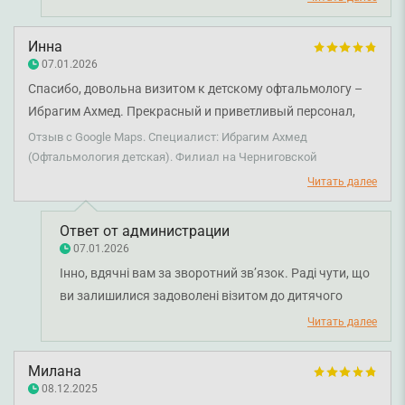
уважність лікаря. Бажаємо вам міцного здоров'я!
Инна
07.01.2026
Спасибо, довольна визитом к детскому офтальмологу –
Ибрагим Ахмед. Прекрасный и приветливый персонал,
рекомендую.
Отзыв с Google Maps. Специалист: Ибрагим Ахмед
(Офтальмология детская). Филиал на Черниговской
Читать далее
Ответ от администрации
07.01.2026
Інно, вдячні вам за зворотний зв’язок. Раді чути, що
ви залишилися задоволені візитом до дитячого
офтальмолога Ахмед Ібрагіма та відзначили роботу
Читать далее
нашої команди. Бажаємо вам міцного здоров’я!
Милана
08.12.2025