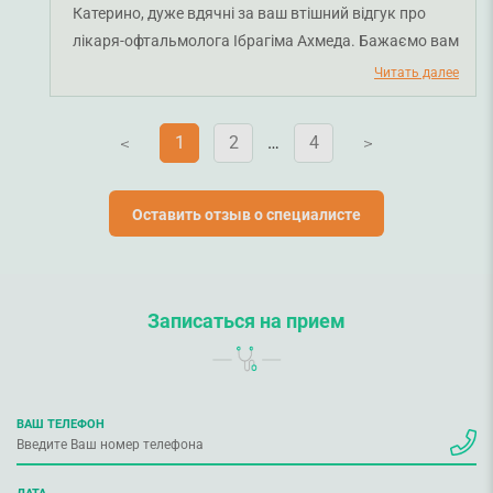
Катерино, дуже вдячні за ваш втішний відгук про
лікаря-офтальмолога Ібрагіма Ахмеда. Бажаємо вам
міцного здоров'я!
Читать далее
1
2
…
4
V
V
Оставить отзыв о специалисте
Записаться на прием
ВАШ ТЕЛЕФОН
ДАТА