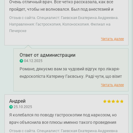
Очень отличный врач. Все четко рассказала, как все
пройдет, чтобы не волновался. Был под анестезией и
ничего не чувствовал. Это очень здорово. После
Отзыв с сайта. Специалист: Гаевская Екатерина Андреевна.
анестезии никакого дискомфорта не последовало.
Направления: Гастроскопия, Колоноскопия. Филиал на
Печерске
Рекомендую этому врачу, она знает свое дело и имеет
отличный подход к пациенту.
Читать далее
Ответ от администрации
04.12.2025
Романе, дякуємо вам за чудовий відгук про лікаря-
ендоскопіста Катерину Гаєвську. Раді чути, що візит
пройшов для вас комфортно та без хвилювань, а
Читать далее
лікар змогла детально пояснити всі етапи та
забезпечити максимально безболісний досвід під
Андрей
час анестезії. Ми дуже цінуємо вашу високу оцінку
25.10.2025
професіоналізму та підходу лікаря до пацієнтів.
Я колебался по поводу гастроскопии под наркозом, но
Бажаємо вам міцного здоров'я!
врач объяснила все плюсы именно такого проведения
процедуры и за это невероятно благодарен. Гастроскопия
Отзыв с сайта. Специалист: Гаевская Екатерина Андреевна