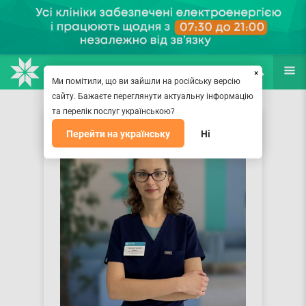
НАПРАВЛЕНИЯ
ВРАЧИ
(067) 127-03-03
ПОИСК
ЕЩЁ
×
Ми помітили, що ви зайшли на російську версію
сайту. Бажаєте переглянути актуальну інформацію
та перелік послуг українською?
Перейти на українську
Ні