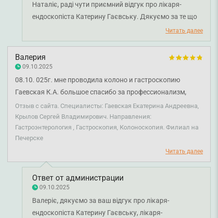
Наталіє, раді чути приємний відгук про лікаря-
ендоскопіста Катерину Гаєвську. Дякуємо за те що
поділились враженнями. Бажаємо вам міцного
Читать далее
здоров'я!
Валерия
09.10.2025
08.10. 025г. мне проводила колоно и гастроскопию
Гаевская К.А. большое спасибо за профессионализм,
чувствительность врача. Также хочу отметить Крылова
Отзыв с сайта. Специалисты: Гаевская Екатерина Андреевна,
С.В., м.с Филоненко С.М. и м.с Гюнчер Н.А., все как
Крылов Сергей Владимирович. Направления:
Гастроэнтерология , Гастроскопия, Колоноскопия. Филиал на
обычно на высшем уровне.
Печерске
Читать далее
Ответ от администрации
09.10.2025
Валеріє, дякуємо за ваш відгук про лікаря-
ендоскопіста Катерину Гаєвську, лікаря-