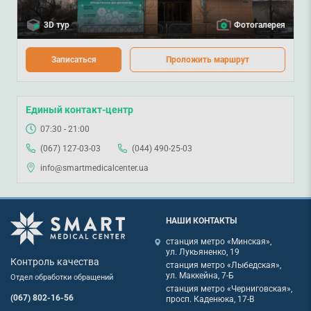
3D тур
Фотогалерея
Записаться
Проложить маршрут
Единый контакт-центр
07:30 - 21:00
(067) 127-03-03
(044) 490-25-03
info@smartmedicalcenter.ua
НАШИ КОНТАКТЫ
станция метро «Минская»,
ул. Лукьяненко, 19
Контроль качества
станция метро «Лыбедская»,
ул. Маккейна, 7-Б
Отдел обработки обращений
станция метро «Черниговская»,
(067) 802-16-56
просп. Каденюка, 17-В