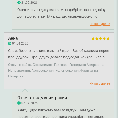
21.05.2026
Олеже, щиро дякуємо вам за добрі слова та довіру
до нашої клініки. Ми раді, що лікар-ендоскопіст
Катерина Гаєвська змогла допомогти вам, надати
Читать далее
необхідні рекомендації та створити приємні
враження від візиту. Бажаємо вам міцного здоров'я!
Анна
01.04.2026
Спасибо, очень внимательный врач. Все объяснила перед
процедурой. Процедуру делала под седацией (решила в
последнюю минуту) о чем не жалею. Последствий вообще
Отзыв с сайта. Специалист: Гаевская Екатерина Андреевна.
никаких.
Направления: Гастроскопия, Колоноскопия. Филиал на
Печерске
Читать далее
Ответ от администрации
02.04.2026
Анно, щиро дякуємо вам за відгук. Нам дуже
приємно, що лікар проявила уважність і детально