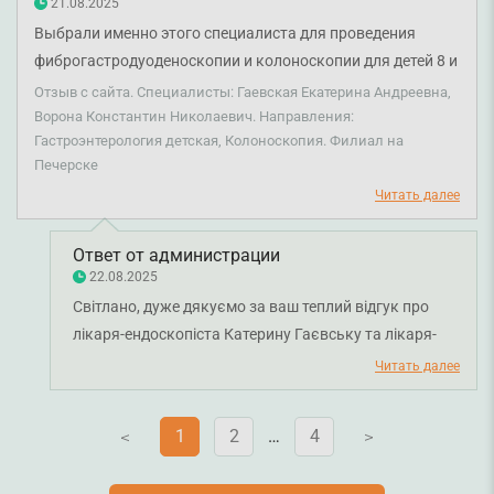
часом. Бажаємо вам міцного здоров’я.
21.08.2025
Выбрали именно этого специалиста для проведения
фиброгастродуоденоскопии и колоноскопии для детей 8 и
11 лет. Врач компетентный, мастер своего дела.
Отзыв с сайта. Специалисты: Гаевская Екатерина Андреевна,
Анестезиологическое сопровождение проводил Ворона
Ворона Константин Николаевич. Направления:
Гастроэнтерология детская, Колоноскопия. Филиал на
Константин Николаевич. Процедура прошла
Печерске
максимально комфортно для уснувших и проснувшихся
Читать далее
детей с хорошим настроением и положительным
впечатлением от персонала клиники: начиная с врачей до
медицинских сестер!
Ответ от администрации
22.08.2025
Світлано, дуже дякуємо за ваш теплий відгук про
лікаря-ендоскопіста Катерину Гаєвську та лікаря-
анестезіолога Костянтина Ворону. Ми щиро раді, що і
Читать далее
діти, і ви залишилися задоволені проведенням
процедур та роботою всієї команди. Для нас
1
2
…
4
V
V
важливо, щоб маленькі пацієнти почувалися у
безпеці та комфорті, а батьки були спокійні за їх