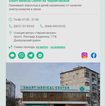
Smart Medical Center на Черниговской
Принимает взрослых и детей независимо от наличия
электроэнергии и связи
Пн-Вс 07:30 - 21:00
(067) 127-03-03
(044) 490-25-03
станция метро «Черниговская»
просп. Леонида Каденюка, 17-В
Днепровский район
Схемы проезда:
на метро
/
на машине
Чат
Viber
Telegram
Messenger
Instagram
Facebook