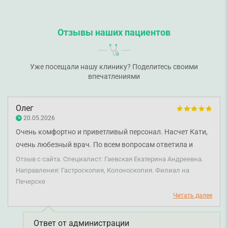
Отзывы наших пациентов
Уже посещали нашу клинику? Поделитесь своими
впечатлениями
Олег
20.05.2026
Очень комфортно и приветливый персонал. Насчет Кати,
очень любезный врач. По всем вопросам ответила и
подсказала. Больницы искренне спасибо. Надеюсь, у Вас
Отзыв с сайта. Специалист: Гаевская Екатерина Андреевна.
буду нескоро.
Направления: Гастроскопия, Колоноскопия. Филиал на
Печерске
Читать далее
Ответ от администрации