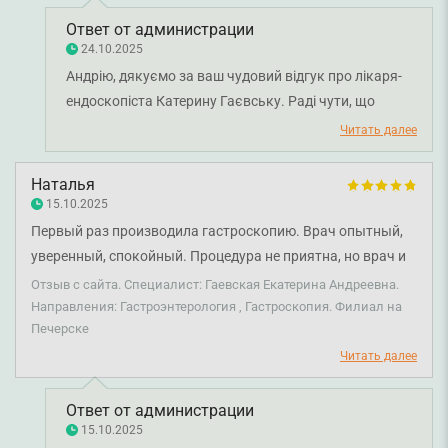
Ответ от администрации
24.10.2025
Андрію, дякуємо за ваш чудовий відгук про лікаря-
ендоскопіста Катерину Гаєвську. Раді чути, що
процедура пройшла комфортно і лікар змогла
Читать далее
відповісти на всі ваші запитання. Бажаємо вам
міцного здоров'я!
Наталья
15.10.2025
Первый раз производила гастроскопию. Врач опытный,
уверенный, спокойный. Процедура не приятна, но врач и
ее помощница сделали все возможное, чтобы
Отзыв с сайта. Специалист: Гаевская Екатерина Андреевна.
исследование прошло быстро и безболезненно.
Направления: Гастроэнтерология , Гастроскопия. Филиал на
Печерске
Читать далее
Ответ от администрации
15.10.2025