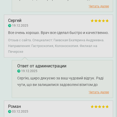
пояснила всі етапи процедури, щоб ви почувалися
Читать далее
спокійно. Бажаємо вам міцного здоров'я!
Сергей
19.12.2025
Все очень хорошо. Врач все сделал быстро и качественно.
Отзыв с сайта. Специалист: Гаевская Екатерина Андреевна.
Направления: Гастроскопия, Колоноскопия. Филиал на
Печерске
Ответ от администрации
19.12.2025
Сергію, щиро дякуємо за ваш чудовий відгук. Раді
чути, що ви залишилися задоволені візитом до
лікаря-ендоскопіста Катерини Гаєвської. Для нас
Читать далее
важливо, щоб допомога була не лише якісною, а й
своєчасною. Бажаємо вам міцного здоров'я!
Роман
03.12.2025