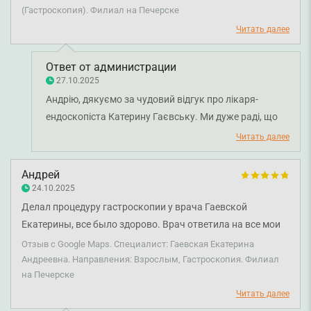
была без всякого дискомфорта даже после пробуждения.
(Гастроскопия). Филиал на Печерске
Я получил качественные результаты, и это главный плюс.
Читать далее
Мне рассказали подробно, простыми понятными
словами, что и к чему в заключении. Однозначно советую
Ответ от администрации
делать исследования у этого врача.
27.10.2025
Андрію, дякуємо за чудовий відгук про лікаря-
ендоскопіста Катерину Гаєвську. Ми дуже раді, що
процедура пройшла для вас комфортно, а
Читать далее
результати були зрозумілими та інформативними.
Ваш спокій і комфорт під час обстеження — це наша
Андрей
головна мета. Бажаємо вам міцного здоров'я!
24.10.2025
Делал процедуру гастроскопии у врача Гаевской
Екатерины, все было здорово. Врач ответила на все мои
вопросы, остался доволен.
Отзыв с Google Maps. Специалист: Гаевская Екатерина
Андреевна. Направления: Взрослым, Гастроскопия. Филиал
на Печерске
Читать далее