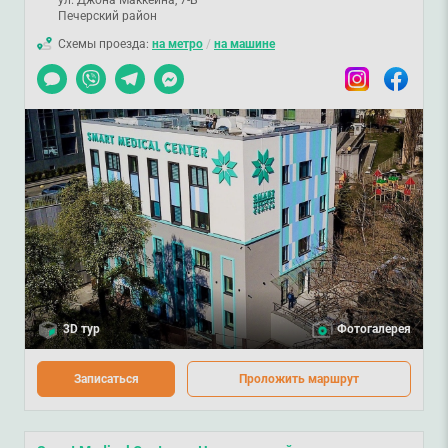
ул. Джона Маккейна, 7-Б
Печерский район
Схемы проезда:
на метро
/
на машине
Чат
Viber
Telegram
Messenger
Instagram
Facebook
3D тур
Фотогалерея
Записаться
Проложить маршрут