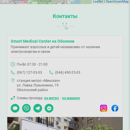
Leaflet
|
OpenStreetMap
Контакты
Smart Medical Center на Оболони
Принимает взрослых и детей независимо от наличия
электроэнергии и связи
Пн-Вс 07:30 - 21:00
(067) 127-03-03
(044) 490-25-03
станция метро «Минская»
ул. Левка Лукьяненко, 19
Оболонский район
Схемы проезда:
на метро
/
на машине
Чат
Viber
Telegram
Messenger
Instagram
Facebook