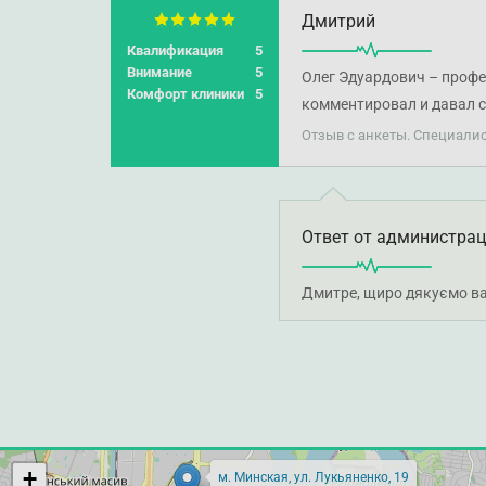
Дмитрий
Квалификация
5
Внимание
5
Олег Эдуардович – профе
Комфорт клиники
5
комментировал и давал 
Отзыв с анкеты. Специали
Ответ от администра
Дмитре, щиро дякуємо ва
+
м. Минская, ул. Лукьяненко, 19