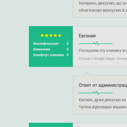
Катерино, дякуємо, що зн
обов’язково врахуємо їх
Евгения
Квалификация
5
Внимание
5
Посещаем эту клинику вс
Комфорт клиники
5
Отзыв с Google Maps. Спец
Ответ от администра
Євгеніє, дуже дякуємо за
Чупіна відповідає вашим 