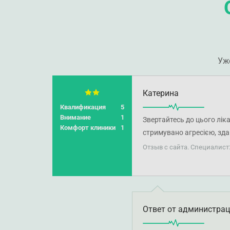
Уж
Катерина
Квалификация
5
Внимание
1
Звертайтесь до цього лік
Комфорт клиники
1
стримувано агресією, зд
оскільки була записана до
Отзыв с сайта. Специалист
Ответ от администра