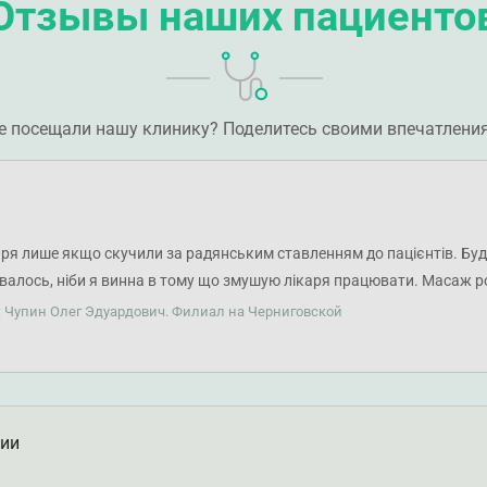
Отзывы наших пациенто
е посещали нашу клинику? Поделитесь своими впечатлени
аря лише якщо скучили за радянським ставленням до пацієнтів. Бу
авалось, ніби я винна в тому що змушую лікаря працювати. Масаж р
 іншого спеціаліста на цей же тип масажу в цій же філії клініки). Л
: Чупин Олег Эдуардович. Филиал на Черниговской
ции