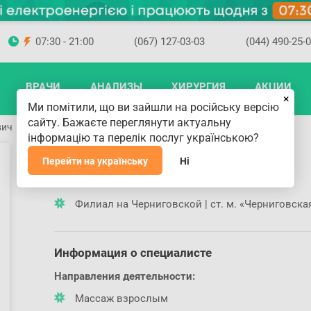
07:30 - 21:00
(067) 127-03-03
(044) 490-25-
ВРАЧИ
АНАЛИЗЫ
ХИРУРГИЯ
АКЦИИ
×
Ми помітили, що ви зайшли на російську версію
сайту. Бажаєте переглянути актуальну
вич
інформацію та перелік послуг українською?
Чупин Олег Эдуардович
Перейти на українську
Ні
Где принимает доктор
Филиал на Черниговской | ст. м. «Черниговска
Информация о специалисте
Направления деятельности:
Массаж взрослым