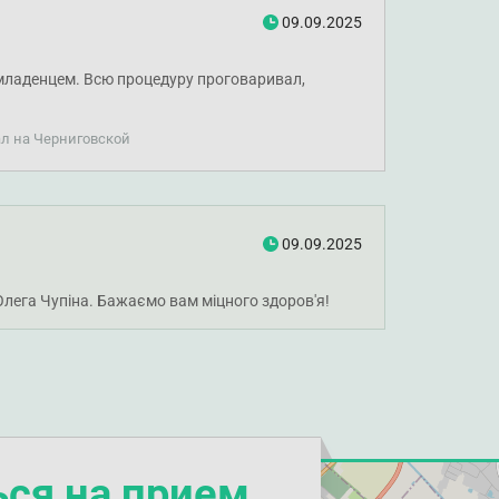
09.09.2025
 младенцем. Всю процедуру проговаривал,
ал на Черниговской
09.09.2025
лега Чупіна. Бажаємо вам міцного здоров'я!
ься на прием