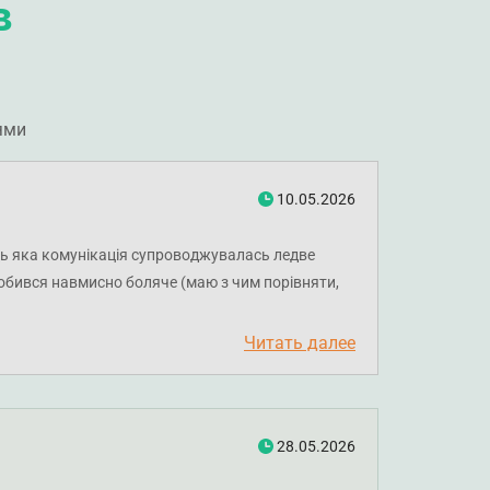
в
ями
10.05.2026
дь яка комунікація супроводжувалась ледве
обився навмисно боляче (маю з чим порівняти,
ікар спілкувався виключно російською.
Читать далее
28.05.2026