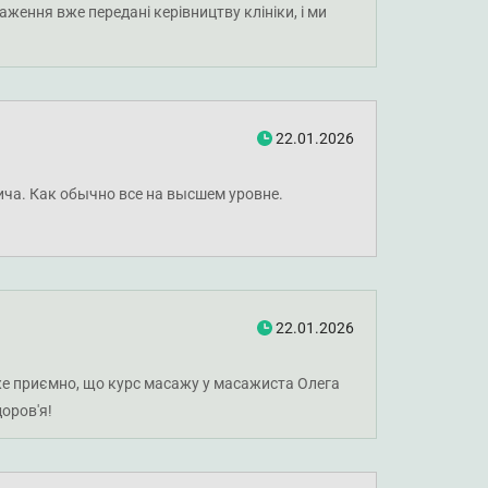
ження вже передані керівництву клініки, і ми
22.01.2026
ича. Как обычно все на высшем уровне.
22.01.2026
дуже приємно, що курс масажу у масажиста Олега
оров'я!