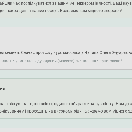
айшли час поспілкуватися з нашим менеджером із якості. Ваші заува
 для покращення наших послуг. Бажаємо вам міцного здоров’я!
ей семьей. Сейчас прохожу курс массажа у Чупина Олега Эдуардов
иалист: Чупин Олег Эдуардович (Массаж). Филиал на Черниговской
ции
 ваш відгук і за те, що всією родиною обираєте нашу клініку. Нам 
очікуванням і проходить на високому рівні. Бажаємо вам міцного зд