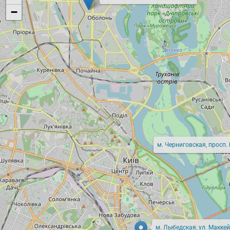
−
м. Черниговская, просп.
м. Лыбедская, ул. Маккей