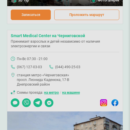
3D тур
Фотогалерея
Записаться
Проложить маршрут
Smart Medical Center на Черниговской
Принимает взрослых и детей независимо от наличия
электроэнергии и связи
Пн-Вс 07:30 - 21:00
(067) 127-03-03
(044) 490-25-03
станция метро «Черниговская»
просп. Леонида Каденюка, 17-В
Днепровский район
Схемы проезда:
на метро
/
на машине
Чат
Viber
Telegram
Messenger
Instagram
Facebook