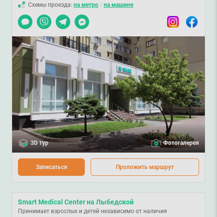
Схемы проезда:
на метро
/
на машине
Чат
Viber
Telegram
Messenger
Instagram
Facebook
3D тур
Фотогалерея
Записаться
Проложить маршрут
Smart Medical Center на Лыбедской
Принимает взрослых и детей независимо от наличия