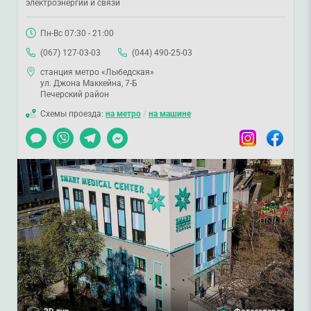
электроэнергии и связи
Пн-Вс 07:30 - 21:00
(067) 127-03-03
(044) 490-25-03
станция метро «Лыбедская»
ул. Джона Маккейна, 7-Б
Печерский район
Схемы проезда:
на метро
/
на машине
Чат
Viber
Telegram
Messenger
Instagram
Facebook