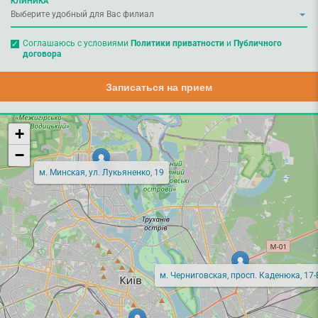
КЛИНИКА
Соглашаюсь с условиями
Политики приватности
и
Публичного
договора
Записаться на прием
+
−
м. Минская, ул. Лукьяненко, 19
м. Черниговская, просп. Каденюка, 17-