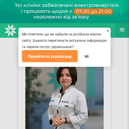
НАПРАВЛЕНИЯ
ВРАЧИ
(067) 127-03-03
ПОИСК
ЕЩЁ
×
Ми помітили, що ви зайшли на російську версію
сайту. Бажаєте переглянути актуальну інформацію
та перелік послуг українською?
Перейти на українську
Ні