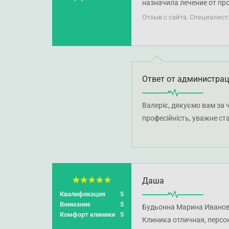
назначила лечение от про
дочерью и Марина Иванов
Отзыв с сайта. Специалист
предыдущего врача, мне
Ответ от администра
Валеріє, дякуємо вам за 
професійність, уважне ст
вам отримати впевненість
Даша
Квалификация
5
Внимание
5
Будьонна Марина Ивановн
Комфорт клиники
5
Клиника отличная, персо