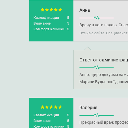
Анна
Квалификация
5
Внимание
5
Врачу в ноги падаю. Спа
Комфорт клиники
5
Отзыв с сайта. Специалист
Ответ от администра
Анно, щиро дякуємо вам за
Марини Будьонної допомо
Валерия
Квалификация
5
Внимание
5
Прекрасный врач: професс
Комфорт клиники
5