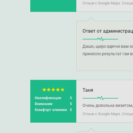
Отзыв с Google Maps. Спец
Ответ от администра
Дашо, щиро вдячні вам за
принесло результат і ви 
Таня
Квалификация
5
Внимание
5
Очень довольна визитом,
Комфорт клиники
5
Отзыв с Google Maps. Спец