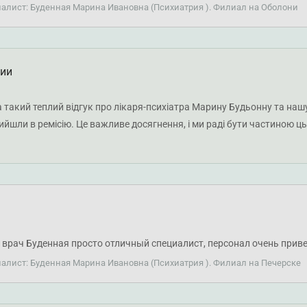
иалист: Буденная Марина Ивановна (Психиатрия ). Филиал на Оболони
ции
 такий теплий відгук про лікаря-психіатра Марину Будьонну та нашу
вийшли в ремісію. Це важливе досягнення, і ми раді бути частиною 
 врач Буденная просто отличный специалист, персонал очень прив
иалист: Буденная Марина Ивановна (Психиатрия ). Филиал на Печерске