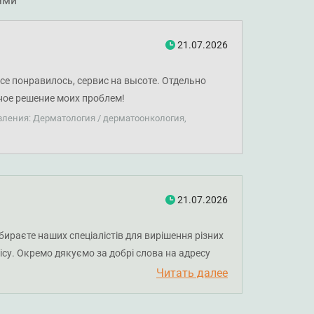
ями
21.07.2026
е понравилось, сервис на высоте. Отдельно
ное решение моих проблем!
вления: Дерматология / дерматоонкология,
21.07.2026
обираєте наших спеціалістів для вирішення різних
вісу. Окремо дякуємо за добрі слова на адресу
вам міцного здоров'я!
Читать далее