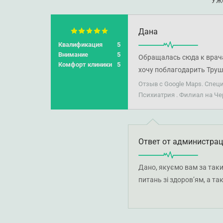
Уж
Дана
Квалификация
5
Внимание
5
Обращалась сюда к врача
Комфорт клиники
5
хочу поблагодарить Труш
Отзыв с Google Maps. Спец
Психиатрия . Филиал на Ч
Ответ от администра
Дано, якуємо вам за такий
питань зі здоров’ям, а та
лікаря-дерматовенеролога