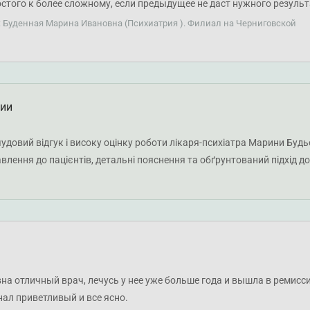
стого к более сложному, если предыдущее не даст нужного результа
на больше всего вызывает доверие. Теперь и дочь и я сама лечимс
: Буденная Марина Ивановна (Психиатрия ). Филиал на Черниговской
 начинаем. Надеюсь на положительный результат в ближайшем бу
ции
чудовий відгук і високу оцінку роботи лікаря-психіатра Марини Будь
авлення до пацієнтів, детальні пояснення та обґрунтований підхід д
 у подальших кроках і знайти лікаря, якому ви можете довіряти. Б
а отличный врач, лечусь у нее уже больше года и вышла в ремисс
нал приветливый и все ясно.