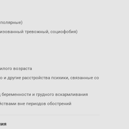
иполярные)
ализованный тревожный, социофобия)
илого возраста
 и другие расстройства психики, связанные со
 беременности и грудного вскармливания
йствами вне периодов обострений
ния