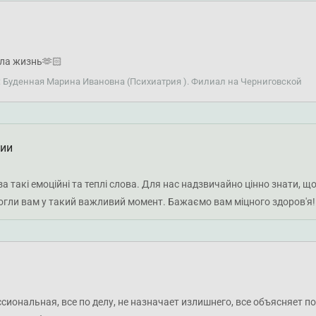
сла жизнь🫶🏻
: Буденная Марина Ивановна (Психиатрия ). Филиал на Черниговской
ции
 такі емоційні та теплі слова. Для нас надзвичайно цінно знати, що
гли вам у такий важливий момент. Бажаємо вам міцного здоров'я!
иональная, все по делу, не назначает излишнего, все объясняет п