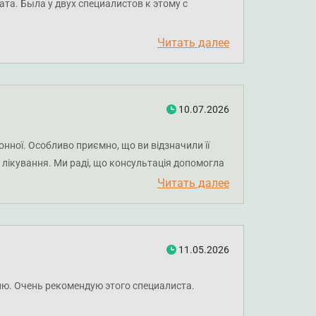
та. Была у двух специалистов к этому с
я у этого врача. Дочке меняем лечение после
дущем.
Читать далее
10.07.2026
онної. Особливо приємно, що ви відзначили її
о лікування. Ми раді, що консультація допомогла
ажаємо вам міцного здоров'я!
Читать далее
11.05.2026
ию. Очень рекомендую этого специалиста.