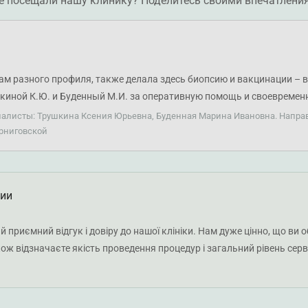
е посещали нашу клинику? Поделитесь своими впечатлени
м разного профиля, также делала здесь биопсию и вакцинации – вс
киной К.Ю. и Буденный М.И. за оперативную помощь и своевремен
иалисты: Трушкина Ксения Юрьевна, Буденная Марина Ивановна. Напра
ерниговской
ции
 приємний відгук і довіру до нашої клініки. Нам дуже цінно, що ви 
кож відзначаєте якість проведення процедур і загальний рівень сер
 Ксенії Трушкіної та лікаря-психіатра Марини Будьонної. Бажаємо 