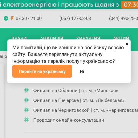
07:30 - 21:00
(067) 127-03-03
(044) 490-25-
ВРАЧИ
АНАЛИЗЫ
ХИРУРГИЯ
АКЦИИ
×
Ми помітили, що ви зайшли на російську версію
сайту. Бажаєте переглянути актуальну
вановна
інформацію та перелік послуг українською?
Буденная Марина Ивановна
Перейти на українську
Ні
Где принимает доктор
Филиал на Оболони | ст. м. «Минская»
Филиал на Печерске | ст. м. «Лыбедская»
Филиал на Черниговской | ст. м. «Черниговска
Проводит онлайн-консультации