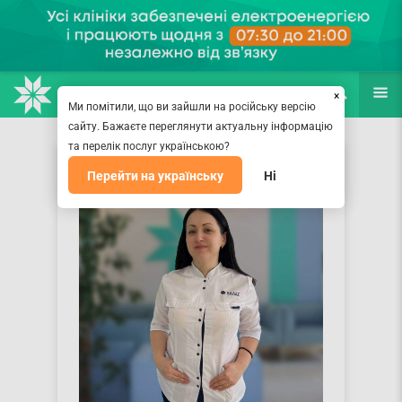
НАПРАВЛЕНИЯ
ВРАЧИ
(067) 127-03-03
ПОИСК
ЕЩЁ
×
Ми помітили, що ви зайшли на російську версію
сайту. Бажаєте переглянути актуальну інформацію
та перелік послуг українською?
Перейти на українську
Ні