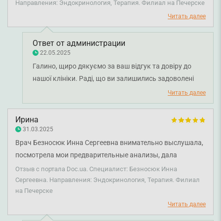
подтвердился. Назначила эффективное лечение. Очень
Направления: Эндокринология, Терапия. Филиал на Печерске
профессиональный врач!
Читать далее
Ответ от администрации
22.05.2025
Галино, щиро дякуємо за ваш відгук та довіру до
нашої клініки. Раді, що ви залишились задоволені
візитом до лікаря-терапевта Інни Безносюк.
Читать далее
Бажаємо вам міцного здоров'я!
Ирина
31.03.2025
Врач Безносюк Инна Сергеевна внимательно выслушала,
посмотрела мои предварительные анализы, дала
рекомендации, рассказала как лечиться. Прием
Отзыв с портала Doc.ua. Специалист: Безносюк Инна
понравился. В клинике все хорошо, четко по времени
Сергеевна. Направления: Эндокринология, Терапия. Филиал
на Печерске
минута в минуту, для меня это важно, чтобы не ждать.
Читать далее