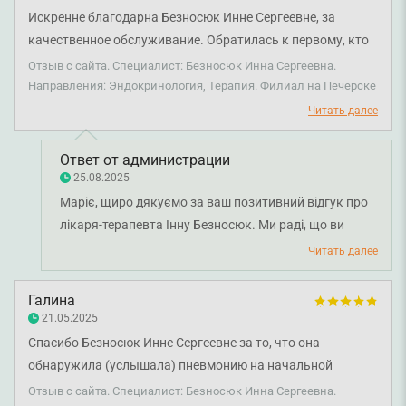
Искренне благодарна Безносюк Инне Сергеевне, за
качественное обслуживание. Обратилась к первому, кто
был свободен, но приятно удивлена, что попала именно к
Отзыв с сайта. Специалист: Безносюк Инна Сергеевна.
такому профессионалу своего дела. Быстрое выявление
Направления: Эндокринология, Терапия. Филиал на Печерске
проблемы и четкое лечение в моем случае очень многое
Читать далее
значило. Врач отлично справилась со всем и качественно
оказала медицинскую помощь. Моя искренняя
Ответ от администрации
рекомендация, если вы в поиске специалиста.
25.08.2025
Маріє, щиро дякуємо за ваш позитивний відгук про
лікаря-терапевта Інну Безносюк. Ми раді, що ви
потрапили саме до Інни Сергіївни та отримали
Читать далее
своєчасну і професійну допомогу. Обов’язково
передамо лікарю ваші слова вдячності. Бажаємо
Галина
вам міцного здоров'я!
21.05.2025
Спасибо Безносюк Инне Сергеевне за то, что она
обнаружила (услышала) пневмонию на начальной
стадии! Сразу направила на рентген – диагноз
Отзыв с сайта. Специалист: Безносюк Инна Сергеевна.