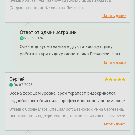
назначает лишних обследований. Все подробно
Отзыв с сайта. Специалист: Безносюк Инна Сергеевна
на рецепції залишили у вас позитивні враження
объяснила, после назначенного лечения состояние
(Эндокринология). Филиал на Печерске
навіть попри непрості обставини. Обов'язково
быстро улучшилось. Спасибо за профессиональность!
Читать далее
передамо всій команді ваші слова подяки. Бажаємо
вам міцного здоров'я!
Ответ от администрации
25.05.2026
Олеже, дякуємо вам за відгук та високу оцінку
роботи лікаря-ендокринолога Інна Безносюк. Нам
дуже приємно знати, що ви залишилися задоволені
Читать далее
консультацією, уважним підходом лікаря та
отримали зрозумілі пояснення щодо лікування.
Сергей
Бажаємо вам міцного здоров'я!
06.02.2026
Всё на хорошем уровне, врач-терапевт-эндокринолог,
подробно всё объяснила, профессионально и понимающе
разъяснила мне как быть и что делать. Спасибо.
Отзыв с Google Maps. Специалист: Безносюк Инна Сергеевна.
Направления: Эндокринология, Терапия. Филиал на Печерске
Читать далее