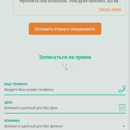
терапевта Інну Безносюк. Нам дуже приємно, що ви
задоволені професіоналізмом нашої команди. Ми
Читать далее
прагнемо зробити обслуговування зручним і якісним
для кожного пацієнта. Бажаємо вам міцного
Оставить отзыв о специалисте
здоров'я!
Записаться на прием
ВАШ ТЕЛЕФОН
ДАТА
КЛИНИКА