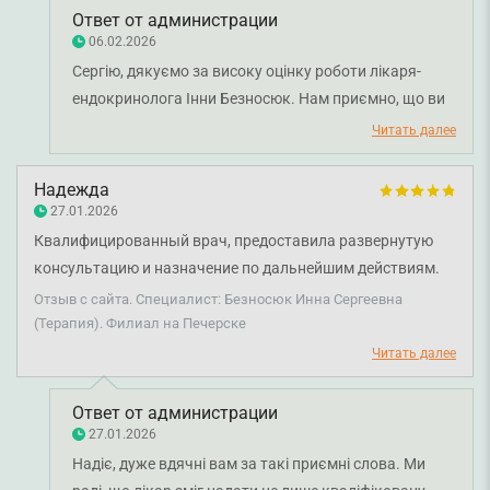
Ответ от администрации
06.02.2026
Сергію, дякуємо за високу оцінку роботи лікаря-
ендокринолога Інни Безносюк. Нам приємно, що ви
відзначили професійний та уважний підхід. Бажаємо
Читать далее
вам міцного здоров'я!
Надежда
27.01.2026
Квалифицированный врач, предоставила развернутую
консультацию и назначение по дальнейшим действиям.
Спасибо!
Отзыв с сайта. Специалист: Безносюк Инна Сергеевна
(Терапия). Филиал на Печерске
Читать далее
Ответ от администрации
27.01.2026
Надіє, дуже вдячні вам за такі приємні слова. Ми