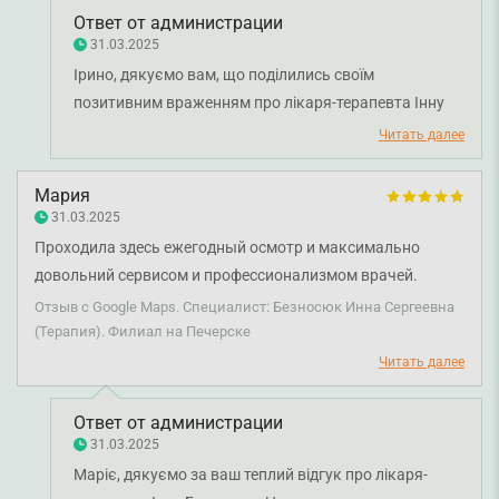
Ответ от администрации
31.03.2025
Ірино, дякуємо вам, що поділились своїм
позитивним враженням про лікаря-терапевта Інну
Безносюк. Бажаємо вам міцного здоров'я!
Читать далее
Мария
31.03.2025
Проходила здесь ежегодный осмотр и максимально
довольний сервисом и профессионализмом врачей.
Благодарю терапевта Безносюк Инну Сергеевну, которая
Отзыв с Google Maps. Специалист: Безносюк Инна Сергеевна
также специализируется на эндокринологии, за
(Терапия). Филиал на Печерске
внимательность и прекрасное отношение.
Читать далее
Ответ от администрации
31.03.2025
Маріє, дякуємо за ваш теплий відгук про лікаря-