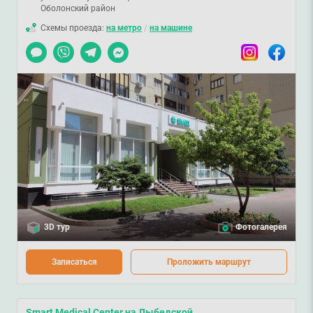
Оболонский район
Схемы проезда:
на метро
/
на машине
Чат
Viber
Telegram
Messenger
Instagram
Facebook
3D тур
Фотогалерея
Записаться
Проложить маршрут
Smart Medical Center на Лыбедской