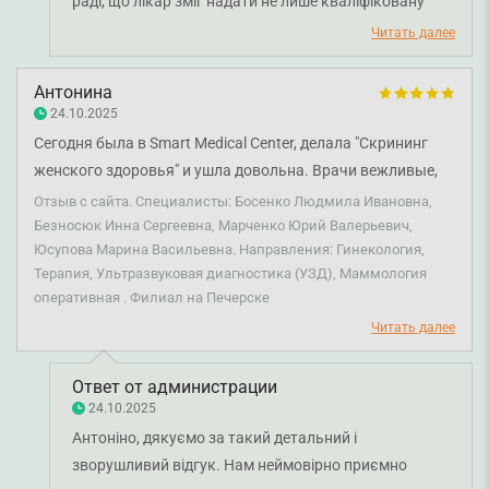
раді, що лікар зміг надати не лише кваліфіковану
допомогу, а й упевненість та чітке розуміння
Читать далее
подальших кроків. Бажаємо вам міцного здоров'я!
Антонина
24.10.2025
Сегодня была в Smart Medical Center, делала "Скрининг
женского здоровья" и ушла довольна. Врачи вежливые,
заботливые и профессионалы! Босенко Людмила
Отзыв с сайта. Специалисты: Босенко Людмила Ивановна,
Ивановна – ультразвуковое исследование. Безносюк
Безносюк Инна Сергеевна, Марченко Юрий Валерьевич,
Юсупова Марина Васильевна. Направления: Гинекология,
Инна Сергеевна-эндокринолог, все спрашивала,
Терапия, Ультразвуковая диагностика (УЗД), Маммология
объясняла супер. Марченко Юрий Валерьевич –
оперативная . Филиал на Печерске
маммолог. Спасибо за хорошее настроение и
Читать далее
исследование Вы просто ТОП!! Юсупова Марина
Васильевна – акушер-гинеколог. Благодарю Вас за
Ответ от администрации
исследования, объяснения, и за ваши золотые руки!!! Да
24.10.2025
вообще все Вы молодцы!! Админ Диана спасибо за
Антоніно, дякуємо за такий детальний і
информацию!!! P.S.: для меня очень важна вежливость и
зворушливий відгук. Нам неймовірно приємно
адекватное отношение к пациенту, а не осуждение и