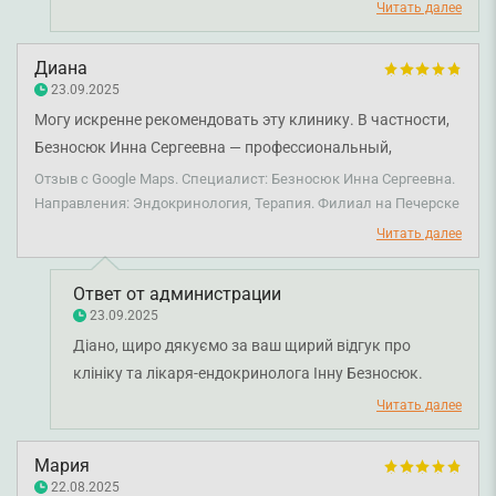
читати, що ви залишилися задоволені програмою
пренебрежение. Ибо есть такая проблема, но не у Вас.
Читать далее
«Скринінг жіночого здоров’я» та роботою наших
Еще раз спасибо. До новых встреч!
лікарів — лікаря ультразвукової діагностики
Диана
Людмили Босенко, лікаря-терапевта Інни Безносюк,
23.09.2025
лікаря-мамолога Юрія Марченка, лікаря-акушер-
Могу искренне рекомендовать эту клинику. В частности,
гінеколога Марини Юсупової, а також
Безносюк Инна Сергеевна — профессиональный,
адміністратора Діани. Ми дуже цінуємо ваші слова
внимательный и умный врач.
Отзыв с Google Maps. Специалист: Безносюк Инна Сергеевна.
про ввічливість, турботу й професіоналізм — це саме
Направления: Эндокринология, Терапия. Филиал на Печерске
ті принципи, на яких будується робота нашої
Читать далее
команди. Бажаємо вам міцного здоров'я!
Ответ от администрации
23.09.2025
Діано, щиро дякуємо за ваш щирий відгук про
клініку та лікаря-ендокринолога Інну Безносюк.
Бажаємо вам міцного здоров'я!
Читать далее
Мария
22.08.2025