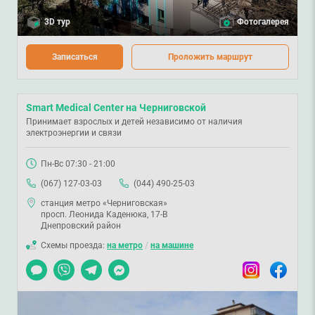
3D тур
Фотогалерея
Записаться
Проложить маршрут
Smart Medical Center на Черниговской
Принимает взрослых и детей независимо от наличия
электроэнергии и связи
Пн-Вс 07:30 - 21:00
(067) 127-03-03
(044) 490-25-03
станция метро «Черниговская»
просп. Леонида Каденюка, 17-В
Днепровский район
Схемы проезда:
на метро
/
на машине
Чат
Viber
Telegram
Messenger
Instagram
Facebook