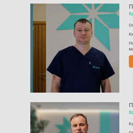
П
В
Оп
Ки
Н
ма
П
В
К
Оп