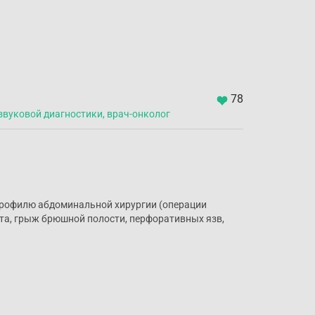
78
азвуковой диагностики, врач-онколог
 профилю абдоминальной хирургии (операции
ита, грыж брюшной полости, перфоративных язв,