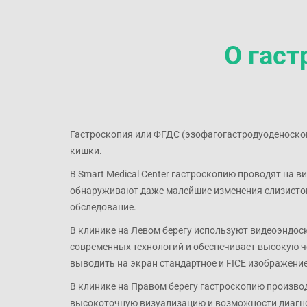
О гаст
Гастроскопия или ФГДС (эзофагогастродуоденоскоп
кишки.
В Smart Medical Center гастроскопию проводят на 
обнаруживают даже малейшие изменения слизистой
обследование.
В клинике на Левом берегу используют видеоэндоск
современных технологий и обеспечивает высокую 
выводить на экран стандартное и FICE изображение
В клинике на Правом берегу гастроскопию произво
высокоточную визуализацию и возможности диагно