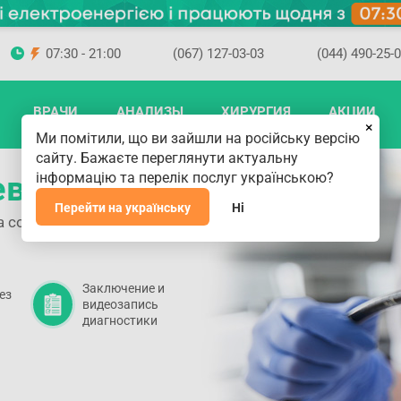
07:30 - 21:00
(067) 127-03-03
(044) 490-25-
ВРАЧИ
АНАЛИЗЫ
ХИРУРГИЯ
АКЦИИ
×
Ми помітили, що ви зайшли на російську версію
сайту. Бажаєте переглянути актуальну
еве
інформацію та перелік послуг українською?
Перейти на українську
Ні
на современном
Заключение и
ез
видеозапись
диагностики