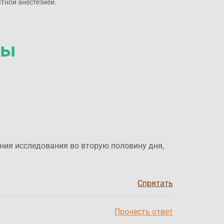
стной анестезией.
сы
ения исследования во вторую половину дня,
Спрятать
Прочесть ответ