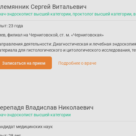
лемянник Сергей Витальевич
рач-эндоскопист высшей категории, проктолог высшей категории, 
ыт: 23 года
ев, филиал на Черниговской, ст. м. «Черниговская»
аправления деятельности: Диагностическая и лечебная эндоскопи
териала для гистологического и цитологического исследования, тес
Записаться на прием
Подробнее о враче
ерепадя Владислав Николаевич
рач-эндоскопист высшей категории
андидат медицинских наук
ыт: 28 лет