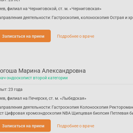
ев, филиал на Черниговской, ст. м. «Черниговская»
аправления деятельности: Гастроскопия, колоноскопия Острая и х
Записаться на прием
Подробнее о враче
огоша Марина Александровна
рач-эндоскопист второй категории
ыт: 23 года
ев, филиал на Печерске, ст. м. «Лыбедская»
аправления деятельности: Гастроскопия Колоноскопия Ректорома
ест Цифровая хромоэндоскопия NBA Щипцевая биопсия Петлевая б
Записаться на прием
Подробнее о враче