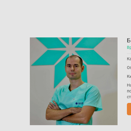
Б
В
К
Оп
Ки
Н
п
с