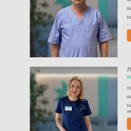
Ки
Н
…
Л
В
Оп
Ки
Н
т