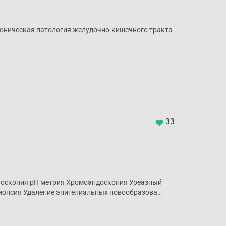
роническая патология желудочно-кишечного тракта
33
носкопия pH метрия Хромоэндоскопия Уреазный
иопсия Удаление эпителиальных новообразова…