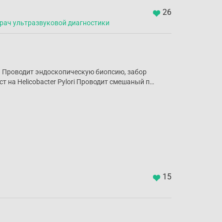
26
врач ультразвуковой диагностики
я Проводит эндоскопическую биопсию, забор
т на Helicobacter Pylori Проводит смешаный п…
15