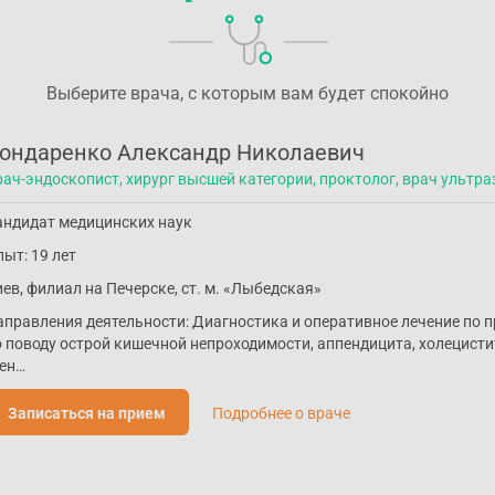
Выберите врача, с которым вам будет спокойно
ондаренко Александр Николаевич
рач-эндоскопист, хирург высшей категории, проктолог, врач ультр
андидат медицинских наук
ыт: 19 лет
ев, филиал на Печерске, ст. м. «Лыбедская»
аправления деятельности: Диагностика и оперативное лечение по
о поводу острой кишечной непроходимости, аппендицита, холецист
тен…
Записаться на прием
Подробнее о враче