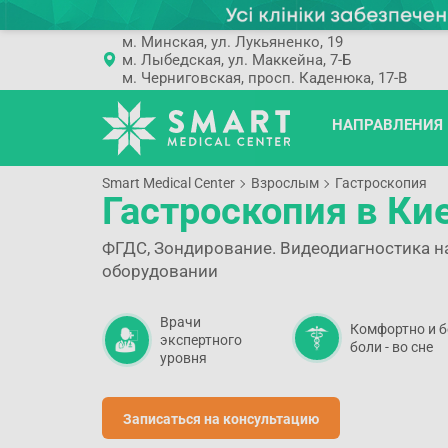
м. Минская, ул. Лукьяненко, 19
м. Лыбедская, ул. Маккейна, 7-Б
м. Черниговская, просп. Каденюка, 17-В
НАПРАВЛЕНИЯ
Smart Medical Center
Взрослым
Гастроскопия
Гастроскопия в Ки
ФГДС, Зондирование. Видеодиагностика 
оборудовании
Врачи
Комфортно и б
экспертного
боли - во сне
уровня
Записаться на консультацию