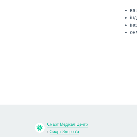
ва
ін
ін
он
Смарт Медікал Центр
/
Смарт Здоров’я