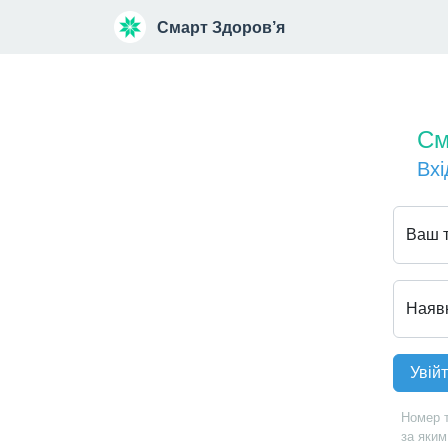
Смарт Здоров’я
См
Вхі
Ваш 
Наявн
Номер 
за яким