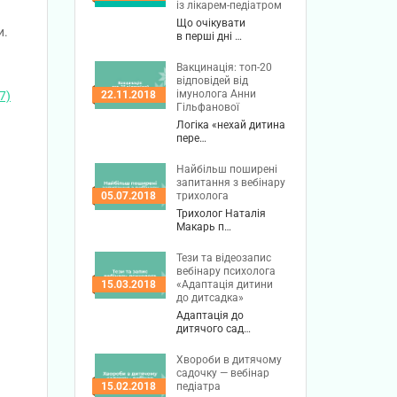
із лікарем-педіатром
Що очікувати
и.
в перші дні …
Вакцинація: топ-20
відповідей від
імунолога Анни
22.11.2018
7)
Гільфанової
Логіка «нехай дитина
пере…
Найбільш поширені
запитання з вебінару
трихолога
05.07.2018
Трихолог Наталія
Макарь п…
Тези та відеозапис
вебінару психолога
«Адаптація дитини
15.03.2018
до дитсадка»
Адаптація до
дитячого сад…
Хвороби в дитячому
садочку — вебінар
педіатра
15.02.2018