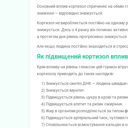
Основний вплив кортизол спричиняє на обмін г
зниженні — відповідно знижується.
Кортизол не виробляється постійно на одному рів
знижується. Десь о 4 ранку він починає активн
а протягом дня рівень прогресивно знижується 
Але якщо людина постійно знаходиться в стресі
Як підвищений кортизол вплива
Крім впливу на рівень глюкози цей гормон втру
кортизолу приводить до таких наслідків:
Знижується синтез ДНК — людина швидше с
Знижується імунітет.
Підвищується рівень цукру в крові та ризик
Підвищується апетит та ризик ожиріння.
Жир в організмі розподіляється за типом фі
Підвищується артеріальний тиск, чутливість
Сповільнюється всмоктування кальцію в ки