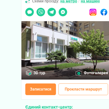
Схеми проїзду:
на метро
/
на машині
Чат
Viber
Telegram
Messenger
Instagram
Faceb
3D тур
Фотогалерея
Записатися
Прокласти маршрут
Єдиний контакт-центр