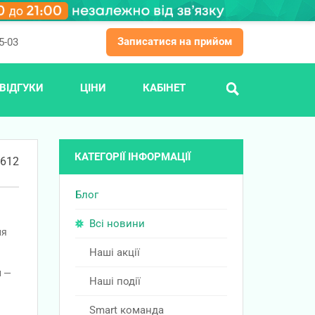
Записатися на прийом
5-03
ВІДГУКИ
ЦІНИ
КАБІНЕТ
ПОШУК
КАТЕГОРІЇ ІНФОРМАЦІЇ
612
Блог
Всі новини
ня
Наші акції
и —
Наші події
Smart команда