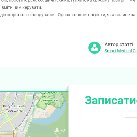
ою, пробуйте релаксаційні техніки, гуляйте на свіжому повітрі — ми
 вміти ним керувати.
одів жорсткого голодування. Однак конкретної дієти, яка вплине на
Автор статті:
Smart Medical Ce
Записати