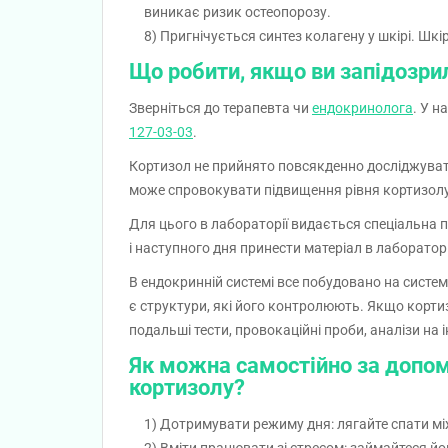
виникає ризик остеопорозу.
Пригнічується синтез колагену у шкірі. Шкіра
Що робити, якщо ви запідозри
Зверніться до терапевта чи
ендокринолога
. У н
127-03-03
.
Кортизол не прийнято повсякденно досліджувати
може спровокувати підвищення рівня кортизолу. 
Для цього в лабораторії видається спеціальна 
і наступного дня принести матеріал в лаборатор
В ендокринній системі все побудовано на систем
є структури, які його контролюють. Якщо корти
подальші тести, провокаційні проби, аналізи на 
Як можна самостійно за допом
кортизолу?
Дотримувати режиму дня: лягайте спати мі