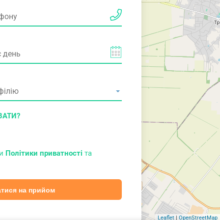
ВАТИ?
ми
Політики приватності
та
тися на прийом
Leaflet
|
OpenStreetMap