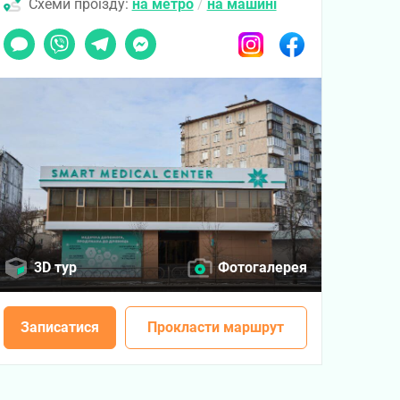
Схеми проїзду:
на метро
/
на машині
Чат
Viber
Telegram
Messenger
Instagram
Facebook
3D тур
Фотогалерея
Записатися
Прокласти маршрут