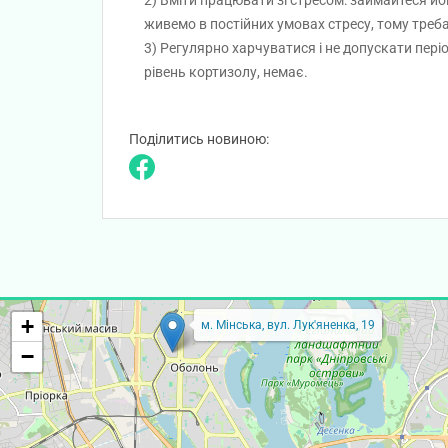
Вміти працювати зі стресом: займайтеся йог
живемо в постійних умовах стресу, тому треба
Регулярно харчуватися і не допускати пері
рівень кортизолу, немає.
Поділитись новиною:
+
м. Мінська, вул. Лук'яненка, 19
−