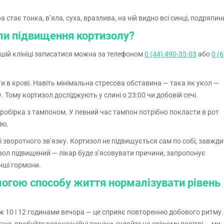
 стає тонка, в’яла, суха, вразлива, на ній видно всі синці, подряпин
ли підвищення кортизолу?
ашій клініці записатися можна за телефоном
0 (44) 490-35-03
або
0 (6
 в крові. Навіть мінімальна стресова обставина — така як укол —
Тому кортизол досліджують у слині о 23:00 чи добовій сечі.
пробірка з тампоном. У певний час тампон потрібно покласти в рот
ію.
і зворотного зв’язку. Кортизол не підвищується сам по собі, завжди
зол підвищений — лікар буде з’ясовувати причини, запропонує
інші гормони.
огою способу життя нормалізувати рівень
ж 10 і 12 годинами вечора — це сприяє повторенню добового ритму.