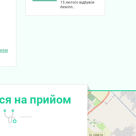
15 лютого відбувся
безопл…
nter
ся на прийом