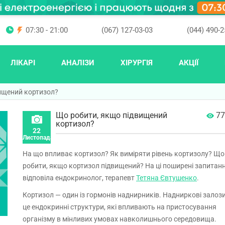
07:30 - 21:00
(067) 127-03-03
(044) 490-2
ЛІКАРІ
АНАЛІЗИ
ХІРУРГІЯ
АКЦІЇ
ищений кортизол?
Що робити, якщо підвищений
77
кортизол?
22
Листопада
На що впливає кортизол? Як виміряти рівень кортизолу? Що
робити, якщо кортизол підвищений? На ці поширені запитан
відповіла ендокринолог, терапевт
Тетяна Євтушенко
.
Кортизол — один із гормонів наднирників. Надниркові залоз
це ендокринні структури, які впливають на пристосування
організму в мінливих умовах навколишнього середовища.