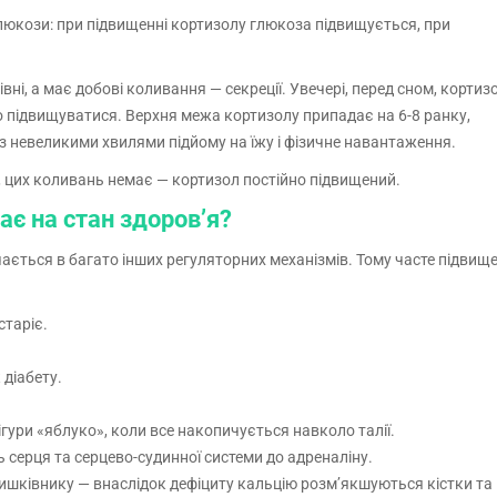
люкози: при підвищенні кортизолу глюкоза підвищується, при
ні, а має добові коливання — секреції. Увечері, перед сном, кортиз
о підвищуватися. Верхня межа кортизолу припадає на 6-8 ранку,
з невеликими хвилями підйому на їжу і фізичне навантаження.
, цих коливань немає — кортизол постійно підвищений.
є на стан здоров’я?
чається в багато інших регуляторних механізмів. Тому часте підвищ
таріє.
 діабету.
гури «яблуко», коли все накопичується навколо талії.
 серця та серцево-судинної системи до адреналіну.
шківнику — внаслідок дефіциту кальцію розм’якшуються кістки та