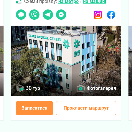
Схеми проїзду:
на метро
/
на машині
ook
Чат
Viber
Telegram
Messenger
Instagram
Facebook
3D тур
Фотогалерея
Записатися
Прокласти маршрут